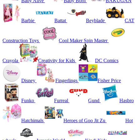
Baby Alive
Baby Born
BAKUGAN
Barbie
Battat
Beyblade
CAT
Construction Toys
Cool Maker Spin Master
Crayola
Creativity for Kids
DC Comics
Disney
Fingerlings
Fisher Price
Funko
Furreal
Gund
Hasbro
Hatchimals
Heroes of Goo Jit Zu
Hot