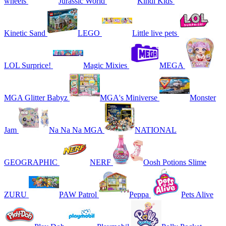
wheels
Jurassic World
Kindi Kids
Kinetic Sand
LEGO
Little live pets
LOL Surprice!
Magic Mixies
MEGA
MGA Glitter Babyz
MGA's Miniverse
Monster
Jam
Na Na Na MGA
NATIONAL
GEOGRAPHIC
NERF
Oosh Potions Slime
ZURU
PAW Patrol
Peppa
Pets Alive