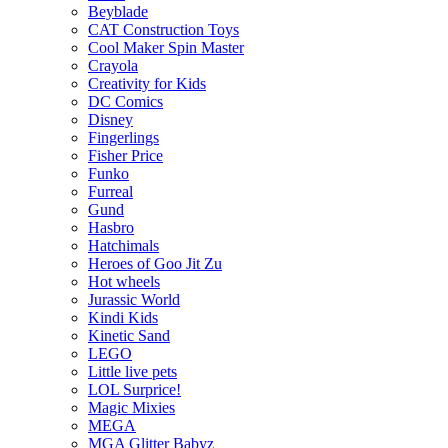
Beyblade
CAT Construction Toys
Cool Maker Spin Master
Crayola
Creativity for Kids
DC Comics
Disney
Fingerlings
Fisher Price
Funko
Furreal
Gund
Hasbro
Hatchimals
Heroes of Goo Jit Zu
Hot wheels
Jurassic World
Kindi Kids
Kinetic Sand
LEGO
Little live pets
LOL Surprice!
Magic Mixies
MEGA
MGA Glitter Babyz