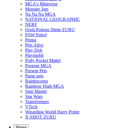
MGA's Miniverse
Monster Jam
Na Na Na MGA
NATIONAL GEOGRAPHIC
NERF
Oosh Potions Slime ZURU
PAW Patrol
Peppa
Pets Alive
Play Doh
Playmobil
Polly Pocket Mattel
Poopsie MGA
Present Pets
Purse pets
Rainbocorns
Rainbow High MGA
Spin Master
Star Wars
Transformers
VTech
Wizarding World Harry Potter
X-SHOT ZURU
Назад