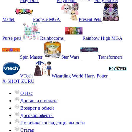
Play Doh
Playmobil
Polly Pocket
Mattel
Poopsie MGA
Present Pets
Purse pets
Rainbocorns
Rainbow High MGA
Spin Master
Star Wars
Transformers
VTech
Wizarding World Harry Potter
X-SHOT ZURU
О Нас
Доставка и оплата
Возврат и обмен
Договор оферты
Политика конфиденциальности
Статьи