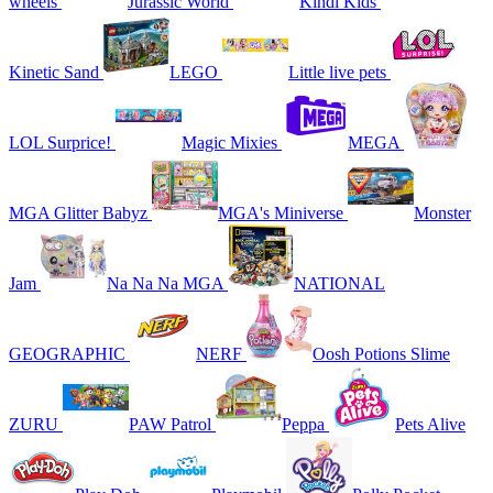
wheels
Jurassic World
Kindi Kids
Kinetic Sand
LEGO
Little live pets
LOL Surprice!
Magic Mixies
MEGA
MGA Glitter Babyz
MGA's Miniverse
Monster
Jam
Na Na Na MGA
NATIONAL
GEOGRAPHIC
NERF
Oosh Potions Slime
ZURU
PAW Patrol
Peppa
Pets Alive