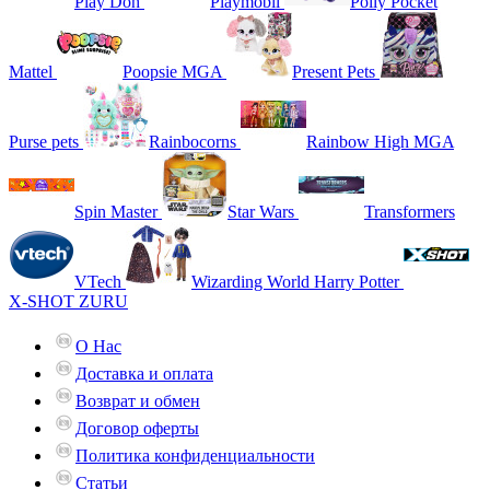
Play Doh
Playmobil
Polly Pocket
Mattel
Poopsie MGA
Present Pets
Purse pets
Rainbocorns
Rainbow High MGA
Spin Master
Star Wars
Transformers
VTech
Wizarding World Harry Potter
X-SHOT ZURU
О Нас
Доставка и оплата
Возврат и обмен
Договор оферты
Политика конфиденциальности
Статьи