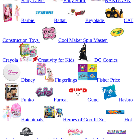
Baby Alive
Baby Born
BAKUGAN
Barbie
Battat
Beyblade
CAT
Construction Toys
Cool Maker Spin Master
Crayola
Creativity for Kids
DC Comics
Disney
Fingerlings
Fisher Price
Funko
Furreal
Gund
Hasbro
Hatchimals
Heroes of Goo Jit Zu
Hot