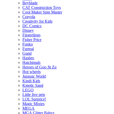
Beyblade
CAT Construction Toys
Cool Maker Spin Master
Crayola
Creativity for Kids
DC Comics
Disney
Fingerlings
Fisher Price
Funko
Furreal
Gund
Hasbro
Hatchimals
Heroes of Goo Jit Zu
Hot wheels
Jurassic World
Kindi Kids
Kinetic Sand
LEGO
Little live pets
LOL Surprice!
Magic Mixies
MEGA
MGA Glitter Babyz