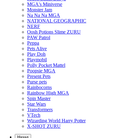
MGA's Miniverse
Monster Jam
Na Na Na MGA
NATIONAL GEOGRAPHIC
NERF
Oosh Potions Slime ZURU
PAW Patrol
Peppa
Pets Alive
Play Doh
Playmobil
Polly Pocket Mattel
Poopsie MGA
Present Pets
Purse pets
Rainbocorns
Rainbow High MGA
Spin Master
Star Wars
Transformers
VTech
Wizarding World Harry Potter
X-SHOT ZURU
Назад