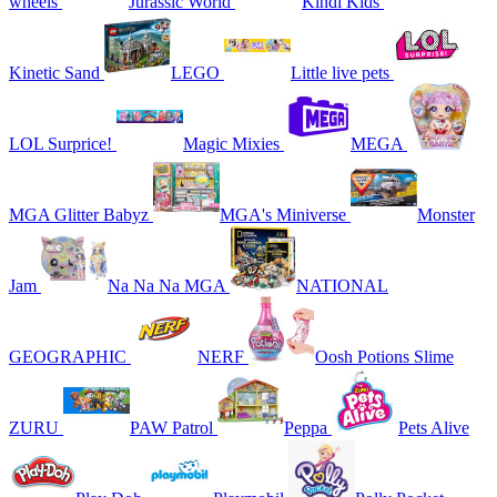
wheels
Jurassic World
Kindi Kids
Kinetic Sand
LEGO
Little live pets
LOL Surprice!
Magic Mixies
MEGA
MGA Glitter Babyz
MGA's Miniverse
Monster
Jam
Na Na Na MGA
NATIONAL
GEOGRAPHIC
NERF
Oosh Potions Slime
ZURU
PAW Patrol
Peppa
Pets Alive