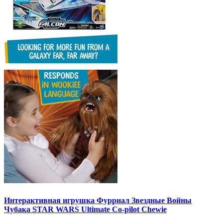
Интерактивная игрушка Фурриал Звездные Войны
Чубака STAR WARS Ultimate Co-pilot Chewie