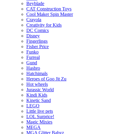
Beyblade
CAT Construction Toys
Cool Maker Spin Master
Crayola
Creativity for Kids
DC Comics
Disney
Fingerlings
Fisher Price
Funko
Furreal
Gund
Hasbro
Hatchimals
Heroes of Goo Jit Zu
Hot wheels
Jurassic World
Kindi Kids
Kinetic Sand
LEGO
Little live pets
LOL Surprice!
Magic Mixies
MEGA
MGA Glitter Babyz