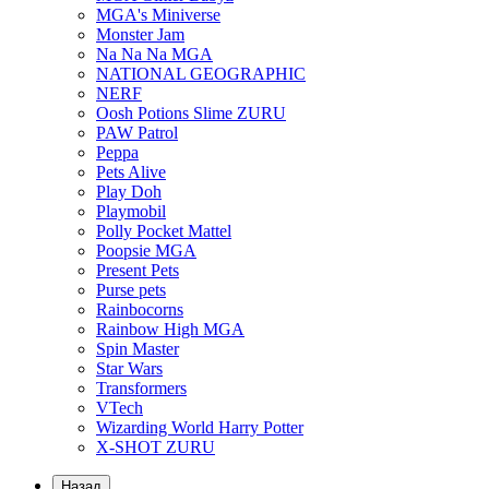
MGA's Miniverse
Monster Jam
Na Na Na MGA
NATIONAL GEOGRAPHIC
NERF
Oosh Potions Slime ZURU
PAW Patrol
Peppa
Pets Alive
Play Doh
Playmobil
Polly Pocket Mattel
Poopsie MGA
Present Pets
Purse pets
Rainbocorns
Rainbow High MGA
Spin Master
Star Wars
Transformers
VTech
Wizarding World Harry Potter
X-SHOT ZURU
Назад