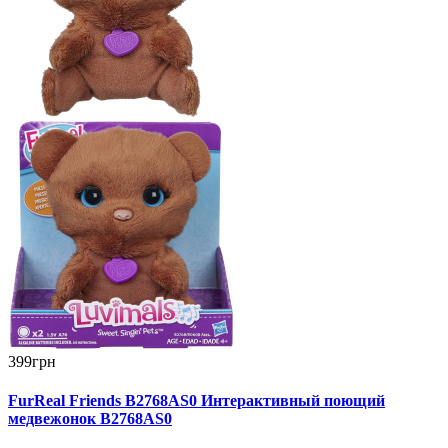
399грн
FurReal Friends B2768AS0 Интерактивный поющий
медвежонок B2768AS0