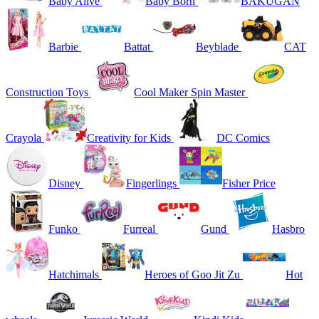
Baby Alive
Baby Born
BAKUGAN
Barbie
Battat
Beyblade
CAT
Construction Toys
Cool Maker Spin Master
Crayola
Creativity for Kids
DC Comics
Disney
Fingerlings
Fisher Price
Funko
Furreal
Gund
Hasbro
Hatchimals
Heroes of Goo Jit Zu
Hot