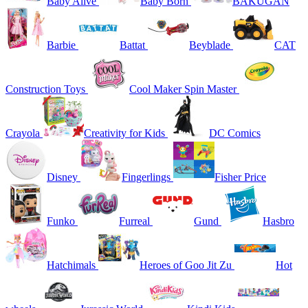
Baby Alive
Baby Born
BAKUGAN
Barbie
Battat
Beyblade
CAT
Construction Toys
Cool Maker Spin Master
Crayola
Creativity for Kids
DC Comics
Disney
Fingerlings
Fisher Price
Funko
Furreal
Gund
Hasbro
Hatchimals
Heroes of Goo Jit Zu
Hot