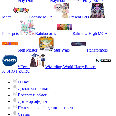
Play Doh
Playmobil
Polly Pocket
Mattel
Poopsie MGA
Present Pets
Purse pets
Rainbocorns
Rainbow High MGA
Spin Master
Star Wars
Transformers
VTech
Wizarding World Harry Potter
X-SHOT ZURU
О Нас
Доставка и оплата
Возврат и обмен
Договор оферты
Политика конфиденциальности
Статьи