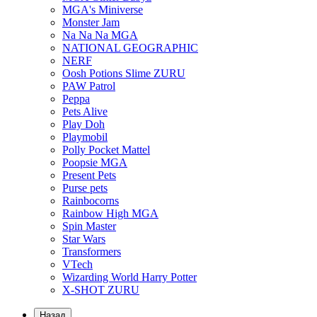
MGA's Miniverse
Monster Jam
Na Na Na MGA
NATIONAL GEOGRAPHIC
NERF
Oosh Potions Slime ZURU
PAW Patrol
Peppa
Pets Alive
Play Doh
Playmobil
Polly Pocket Mattel
Poopsie MGA
Present Pets
Purse pets
Rainbocorns
Rainbow High MGA
Spin Master
Star Wars
Transformers
VTech
Wizarding World Harry Potter
X-SHOT ZURU
Назад