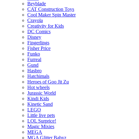
Beyblade
CAT Construction Toys
Cool Maker Spin Master
Crayola
Creativity for Kids
DC Comics
Disney
Fingerlings
Fisher Price
Funko
Furreal
Gund
Hasbro
Hatchimals
Heroes of Goo Jit Zu
Hot wheels
Jurassic World
Kindi Kids
Kinetic Sand
LEGO
Little live pets
LOL Surprice!
Magic Mixies
MEGA
MGA Glitter Babyz