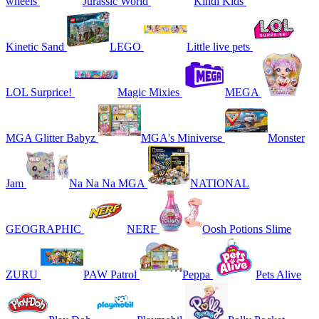
wheels
Jurassic World
Kindi Kids
Kinetic Sand
LEGO
Little live pets
LOL Surprice!
Magic Mixies
MEGA
MGA Glitter Babyz
MGA's Miniverse
Monster
Jam
Na Na Na MGA
NATIONAL
GEOGRAPHIC
NERF
Oosh Potions Slime
ZURU
PAW Patrol
Peppa
Pets Alive