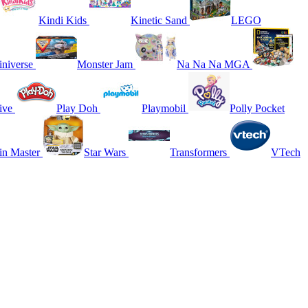
Kindi Kids
Kinetic Sand
LEGO
niverse
Monster Jam
Na Na Na MGA
ive
Play Doh
Playmobil
Polly Pocket
in Master
Star Wars
Transformers
VTech