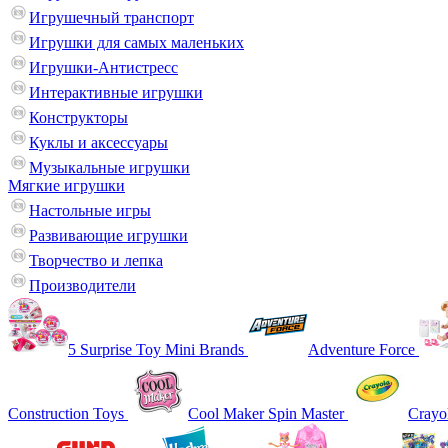
Игрушечный транспорт
Игрушки для самых маленьких
Игрушки-Антистресс
Интерактивные игрушки
Конструкторы
Куклы и аксессуары
Музыкальные игрушки
Мягкие игрушки
Настольные игры
Развивающие игрушки
Творчество и лепка
Производители
5 Surprise Toy Mini Brands
Adventure Force
Construction Toys
Cool Maker Spin Master
Crayo