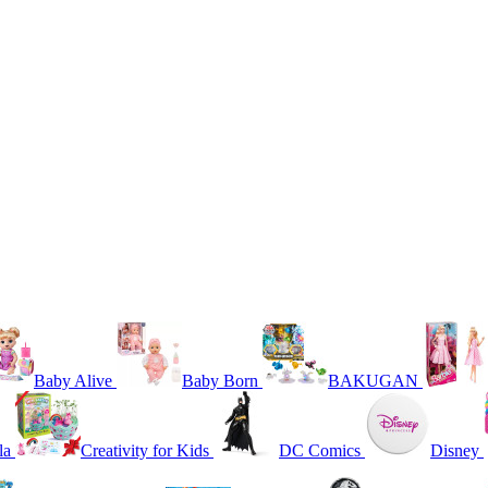
Baby Alive
Baby Born
BAKUGAN
la
Creativity for Kids
DC Comics
Disney