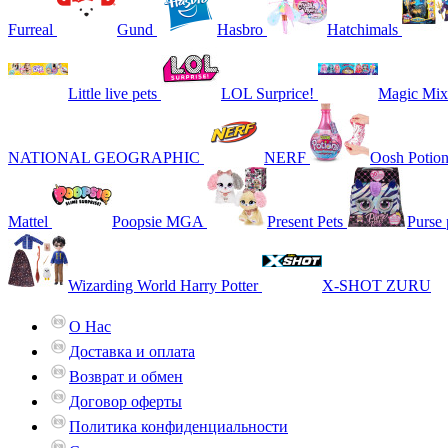
Furreal
Gund
Hasbro
Hatchimals
Little live pets
LOL Surprice!
Magic Mix
NATIONAL GEOGRAPHIC
NERF
Oosh Potio
Mattel
Poopsie MGA
Present Pets
Purse 
Wizarding World Harry Potter
X-SHOT ZURU
О Нас
Доставка и оплата
Возврат и обмен
Договор оферты
Политика конфиденциальности