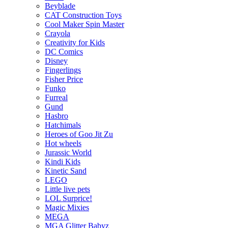
Beyblade
CAT Construction Toys
Cool Maker Spin Master
Crayola
Creativity for Kids
DC Comics
Disney
Fingerlings
Fisher Price
Funko
Furreal
Gund
Hasbro
Hatchimals
Heroes of Goo Jit Zu
Hot wheels
Jurassic World
Kindi Kids
Kinetic Sand
LEGO
Little live pets
LOL Surprice!
Magic Mixies
MEGA
MGA Glitter Babyz