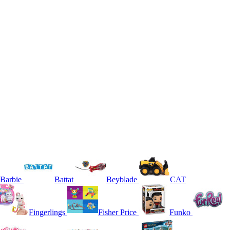
Barbie
Battat
Beyblade
CAT
Fingerlings
Fisher Price
Funko