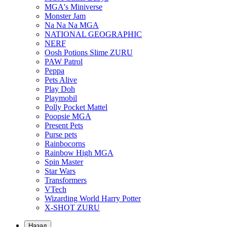
MGA's Miniverse
Monster Jam
Na Na Na MGA
NATIONAL GEOGRAPHIC
NERF
Oosh Potions Slime ZURU
PAW Patrol
Peppa
Pets Alive
Play Doh
Playmobil
Polly Pocket Mattel
Poopsie MGA
Present Pets
Purse pets
Rainbocorns
Rainbow High MGA
Spin Master
Star Wars
Transformers
VTech
Wizarding World Harry Potter
X-SHOT ZURU
Назад