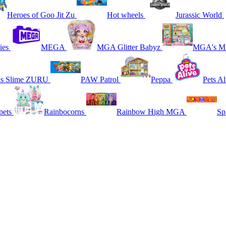
Heroes of Goo Jit Zu
Hot wheels
Jurassic World
ies
MEGA
MGA Glitter Babyz
MGA's Mi
ns Slime ZURU
PAW Patrol
Peppa
Pets Al
pets
Rainbocorns
Rainbow High MGA
Sp