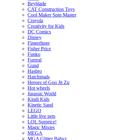
Beyblade
CAT Construction Toys
Cool Maker Spin Master
Crayola
Creativity for Kids
DC Comics
Disney
Fingerlings
Fisher Price
Funko
Furreal
Gund
Hasbro
Hatchimals
Heroes of Goo Jit Zu
Hot wheels
Jurassic World
Kindi Kids
Kinetic Sand
LEGO
Little live pets
LOL Surprice!
Magic Mixies
MEGA
MGA Glitter Babyz