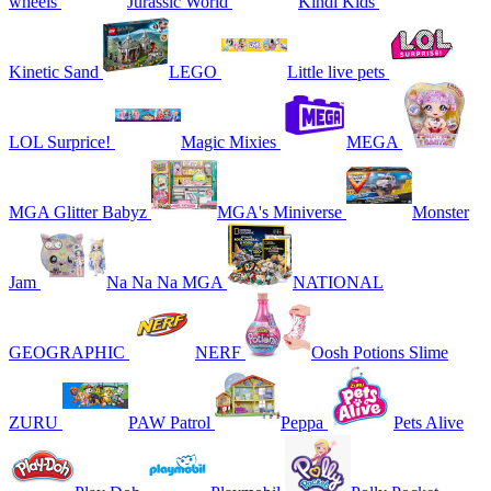
wheels
Jurassic World
Kindi Kids
Kinetic Sand
LEGO
Little live pets
LOL Surprice!
Magic Mixies
MEGA
MGA Glitter Babyz
MGA's Miniverse
Monster
Jam
Na Na Na MGA
NATIONAL
GEOGRAPHIC
NERF
Oosh Potions Slime
ZURU
PAW Patrol
Peppa
Pets Alive