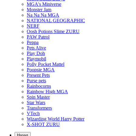
MGA's Miniverse
Monster Jam
Na Na Na MGA
NATIONAL GEOGRAPHIC
NERF
Oosh Potions Slime ZURU
PAW Patrol
Peppa
Pets Alive
Play Doh
Playmobil
Polly Pocket Mattel
Poopsie MGA
Present Pets
Purse pets
Rainbocorns
Rainbow High MGA
Spin Master
Star Wars
Transformers
VTech
Wizarding World Harry Potter
X-SHOT ZURU
Назад