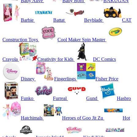
Baby Alive
Baby Born
BAKUGAN
Barbie
Battat
Beyblade
CAT
Construction Toys
Cool Maker Spin Master
Crayola
Creativity for Kids
DC Comics
Disney
Fingerlings
Fisher Price
Funko
Furreal
Gund
Hasbro
Hatchimals
Heroes of Goo Jit Zu
Hot