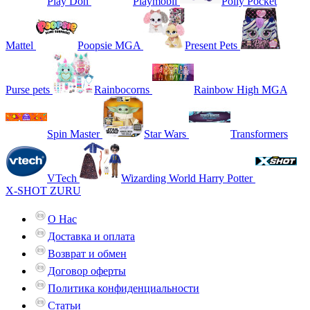
Play Doh
Playmobil
Polly Pocket
Mattel
Poopsie MGA
Present Pets
Purse pets
Rainbocorns
Rainbow High MGA
Spin Master
Star Wars
Transformers
VTech
Wizarding World Harry Potter
X-SHOT ZURU
О Нас
Доставка и оплата
Возврат и обмен
Договор оферты
Политика конфиденциальности
Статьи