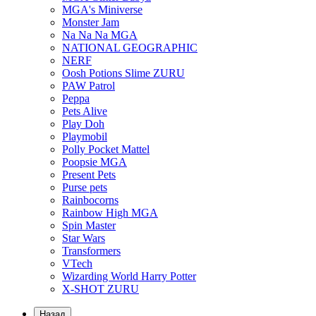
MGA's Miniverse
Monster Jam
Na Na Na MGA
NATIONAL GEOGRAPHIC
NERF
Oosh Potions Slime ZURU
PAW Patrol
Peppa
Pets Alive
Play Doh
Playmobil
Polly Pocket Mattel
Poopsie MGA
Present Pets
Purse pets
Rainbocorns
Rainbow High MGA
Spin Master
Star Wars
Transformers
VTech
Wizarding World Harry Potter
X-SHOT ZURU
Назад