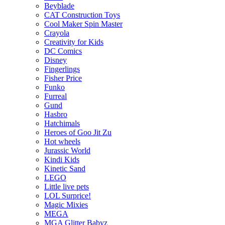
Beyblade
CAT Construction Toys
Cool Maker Spin Master
Crayola
Creativity for Kids
DC Comics
Disney
Fingerlings
Fisher Price
Funko
Furreal
Gund
Hasbro
Hatchimals
Heroes of Goo Jit Zu
Hot wheels
Jurassic World
Kindi Kids
Kinetic Sand
LEGO
Little live pets
LOL Surprice!
Magic Mixies
MEGA
MGA Glitter Babyz