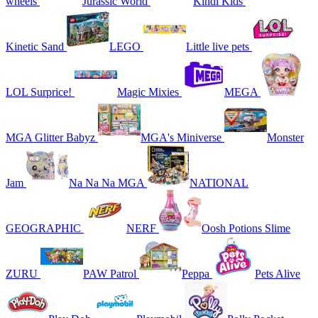
wheels
Jurassic World
Kindi Kids
Kinetic Sand
LEGO
Little live pets
LOL Surprice!
Magic Mixies
MEGA
MGA Glitter Babyz
MGA's Miniverse
Monster
Jam
Na Na Na MGA
NATIONAL
GEOGRAPHIC
NERF
Oosh Potions Slime
ZURU
PAW Patrol
Peppa
Pets Alive