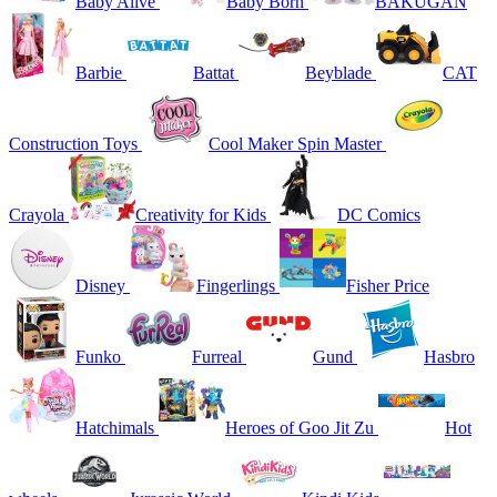
Baby Alive
Baby Born
BAKUGAN
Barbie
Battat
Beyblade
CAT
Construction Toys
Cool Maker Spin Master
Crayola
Creativity for Kids
DC Comics
Disney
Fingerlings
Fisher Price
Funko
Furreal
Gund
Hasbro
Hatchimals
Heroes of Goo Jit Zu
Hot