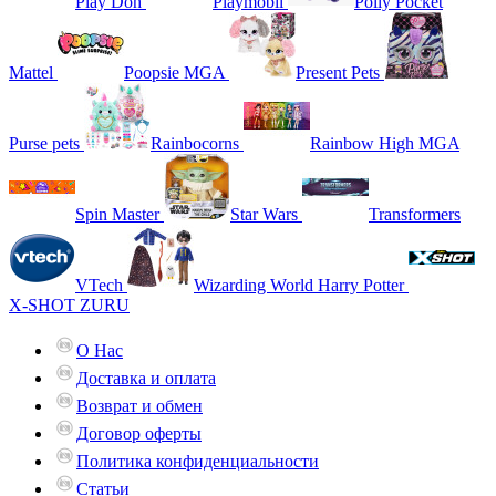
Play Doh
Playmobil
Polly Pocket
Mattel
Poopsie MGA
Present Pets
Purse pets
Rainbocorns
Rainbow High MGA
Spin Master
Star Wars
Transformers
VTech
Wizarding World Harry Potter
X-SHOT ZURU
О Нас
Доставка и оплата
Возврат и обмен
Договор оферты
Политика конфиденциальности
Статьи