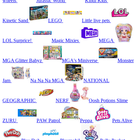
wheels
Jurassic World
Kindi Kids
Kinetic Sand
LEGO
Little live pets
LOL Surprice!
Magic Mixies
MEGA
MGA Glitter Babyz
MGA's Miniverse
Monster
Jam
Na Na Na MGA
NATIONAL
GEOGRAPHIC
NERF
Oosh Potions Slime
ZURU
PAW Patrol
Peppa
Pets Alive