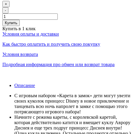
+
-
Купить
Купить в 1 клик
Условия оплаты и доставки
Как быстро оплатить и получить свою покупку
Условия возврата
Подробная информация про обмен или возврат товара
Описание
С игровым набором «Карета в замок» дети могут увезти
своих куколок принцесс Disney в новое приключение и
танцевать всю ночь напролет в замке с помощью этого
потрясающего игрового набора!
Начните с режима кареты, с королевской каретой,
которая действительно катится и вмещает куклу Аврору
Диснея и еще трех подруг принцесс Диснея внутри!
(Одна кукла включена. Остальные продаются отдельно.)