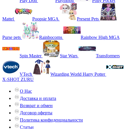
Play Doh
Playmobil
Polly Pocket
Mattel
Poopsie MGA
Present Pets
Purse pets
Rainbocorns
Rainbow High MGA
Spin Master
Star Wars
Transformers
VTech
Wizarding World Harry Potter
X-SHOT ZURU
О Нас
Доставка и оплата
Возврат и обмен
Договор оферты
Политика конфиденциальности
Статьи