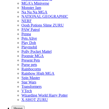
MGA's Miniverse
Monster Jam
Na Na Na MGA
NATIONAL GEOGRAPHIC
NERF
Oosh Potions Slime ZURU
PAW Patrol
Peppa
Pets Alive
Play Doh
Playmobil
Polly Pocket Mattel
Poopsie MGA
Present Pets
Purse pets
Rainbocorns
Rainbow High MGA
Spin Master
Star Wars
Transformers
VTech
Wizarding World Harry Potter
X-SHOT ZURU
Назад