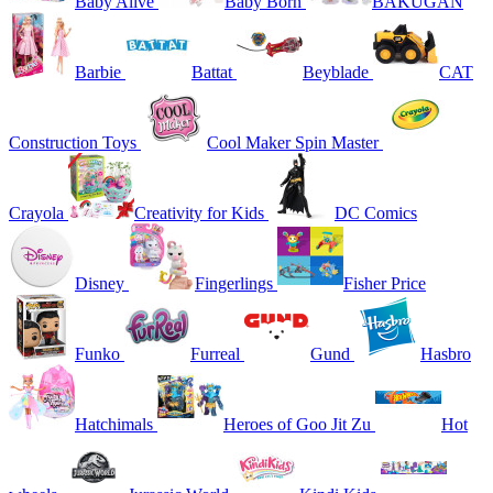
Baby Alive
Baby Born
BAKUGAN
Barbie
Battat
Beyblade
CAT
Construction Toys
Cool Maker Spin Master
Crayola
Creativity for Kids
DC Comics
Disney
Fingerlings
Fisher Price
Funko
Furreal
Gund
Hasbro
Hatchimals
Heroes of Goo Jit Zu
Hot