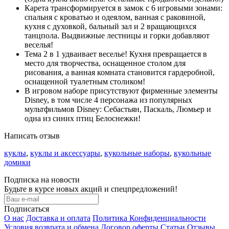
Карета трансформируется в замок с 6 игровыми зонами:
спальня с кроватью и одеялом, ванная с раковиной,
кухня с духовкой, бальный зал и 2 вращающихся
танцпола. Выдвижные лестницы и горки добавляют
веселья!
Тема 2 в 1 удваивает веселье! Кухня превращается в
место для творчества, оснащенное столом для
рисования, а ванная комната становится гардеробной,
оснащенной туалетным столиком!
В игровом наборе присутствуют фирменные элементы
Disney, в том числе 4 персонажа из популярных
мультфильмов Disney: Себастьян, Паскаль, Люмьер и
одна из синих птиц Белоснежки!
Написать отзыв
куклы
,
куклы и аксессуары
,
кукольные наборы
,
кукольные
домики
Подписка на новости
Будьте в курсе новых акций и спецпредложений!
Подписаться
О нас
Доставка и оплата
Политика Конфиденциальности
Условия возврата и обмена
Договор оферты
Статьи
Отзывы