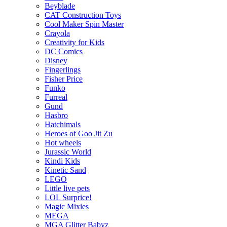
Beyblade
CAT Construction Toys
Cool Maker Spin Master
Crayola
Creativity for Kids
DC Comics
Disney
Fingerlings
Fisher Price
Funko
Furreal
Gund
Hasbro
Hatchimals
Heroes of Goo Jit Zu
Hot wheels
Jurassic World
Kindi Kids
Kinetic Sand
LEGO
Little live pets
LOL Surprice!
Magic Mixies
MEGA
MGA Glitter Babyz