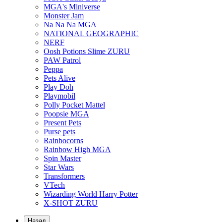
MGA's Miniverse
Monster Jam
Na Na Na MGA
NATIONAL GEOGRAPHIC
NERF
Oosh Potions Slime ZURU
PAW Patrol
Peppa
Pets Alive
Play Doh
Playmobil
Polly Pocket Mattel
Poopsie MGA
Present Pets
Purse pets
Rainbocorns
Rainbow High MGA
Spin Master
Star Wars
Transformers
VTech
Wizarding World Harry Potter
X-SHOT ZURU
Назад