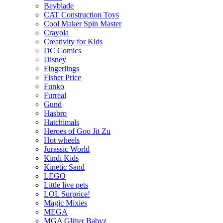
Beyblade
CAT Construction Toys
Cool Maker Spin Master
Crayola
Creativity for Kids
DC Comics
Disney
Fingerlings
Fisher Price
Funko
Furreal
Gund
Hasbro
Hatchimals
Heroes of Goo Jit Zu
Hot wheels
Jurassic World
Kindi Kids
Kinetic Sand
LEGO
Little live pets
LOL Surprice!
Magic Mixies
MEGA
MGA Glitter Babyz