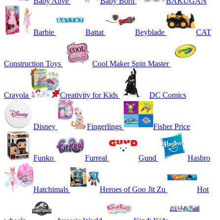
Baby Alive
Baby Born
BAKUGAN
Barbie
Battat
Beyblade
CAT
Construction Toys
Cool Maker Spin Master
Crayola
Creativity for Kids
DC Comics
Disney
Fingerlings
Fisher Price
Funko
Furreal
Gund
Hasbro
Hatchimals
Heroes of Goo Jit Zu
Hot