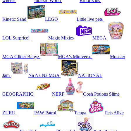
wheels
Jurassic World
Kindi Kids
Kinetic Sand
LEGO
Little live pets
LOL Surprice!
Magic Mixies
MEGA
MGA Glitter Babyz
MGA's Miniverse
Monster
Jam
Na Na Na MGA
NATIONAL
GEOGRAPHIC
NERF
Oosh Potions Slime
ZURU
PAW Patrol
Peppa
Pets Alive