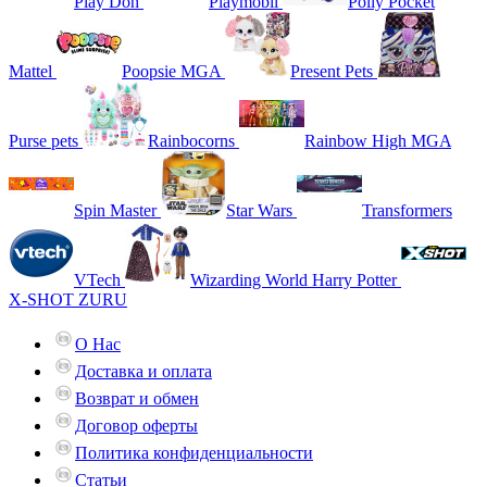
Play Doh
Playmobil
Polly Pocket
Mattel
Poopsie MGA
Present Pets
Purse pets
Rainbocorns
Rainbow High MGA
Spin Master
Star Wars
Transformers
VTech
Wizarding World Harry Potter
X-SHOT ZURU
О Нас
Доставка и оплата
Возврат и обмен
Договор оферты
Политика конфиденциальности
Статьи