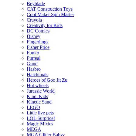
Beyblade
CAT Construction Toys
Cool Maker Spin Master
Crayola
Creativity for Kids
DC Comics
Disney
Fingerlings
Fisher Price
Funko
Furreal
Gund
Hasbro
Hatchimals
Heroes of Goo Jit Zu
Hot wheels
Jurassic World
Kindi Kids
Kinetic Sand
LEGO
Little live pets
LOL Surprice!
Magic Mixies
MEGA
MGA Glitter Babyz