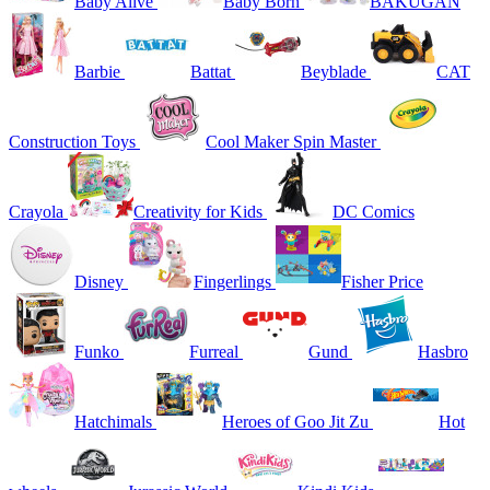
Baby Alive
Baby Born
BAKUGAN
Barbie
Battat
Beyblade
CAT
Construction Toys
Cool Maker Spin Master
Crayola
Creativity for Kids
DC Comics
Disney
Fingerlings
Fisher Price
Funko
Furreal
Gund
Hasbro
Hatchimals
Heroes of Goo Jit Zu
Hot