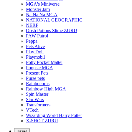
MGA's Miniverse
Monster Jam
Na Na Na MGA
NATIONAL GEOGRAPHIC
NERF
Oosh Potions Slime ZURU
PAW Patrol
Peppa
Pets Alive
Play Doh
Playmobil
Polly Pocket Mattel
Poopsie MGA
Present Pets
Purse pets
Rainbocorns
Rainbow High MGA
Spin Master
Star Wars
Transformers
VTech
Wizarding World Harry Potter
X-SHOT ZURU
Назад