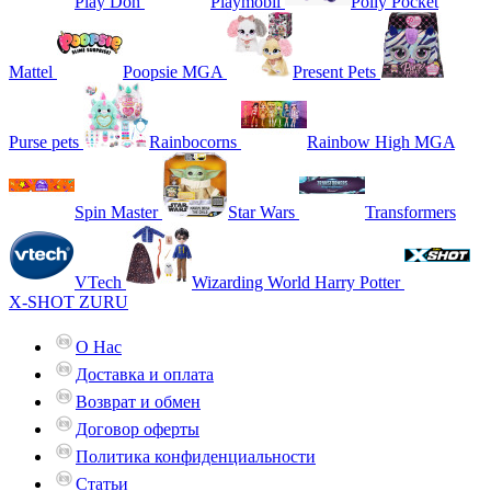
Play Doh
Playmobil
Polly Pocket
Mattel
Poopsie MGA
Present Pets
Purse pets
Rainbocorns
Rainbow High MGA
Spin Master
Star Wars
Transformers
VTech
Wizarding World Harry Potter
X-SHOT ZURU
О Нас
Доставка и оплата
Возврат и обмен
Договор оферты
Политика конфиденциальности
Статьи