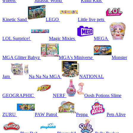
wheels
Jurassic World
Kindi Kids
Kinetic Sand
LEGO
Little live pets
LOL Surprice!
Magic Mixies
MEGA
MGA Glitter Babyz
MGA's Miniverse
Monster
Jam
Na Na Na MGA
NATIONAL
GEOGRAPHIC
NERF
Oosh Potions Slime
ZURU
PAW Patrol
Peppa
Pets Alive