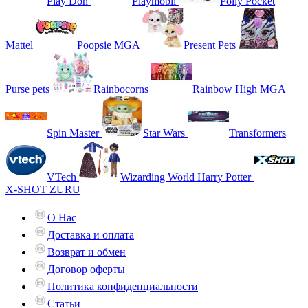
Play Doh
Playmobil
Polly Pocket
Mattel
Poopsie MGA
Present Pets
Purse pets
Rainbocorns
Rainbow High MGA
Spin Master
Star Wars
Transformers
VTech
Wizarding World Harry Potter
X-SHOT ZURU
О Нас
Доставка и оплата
Возврат и обмен
Договор оферты
Политика конфиденциальности
Статьи