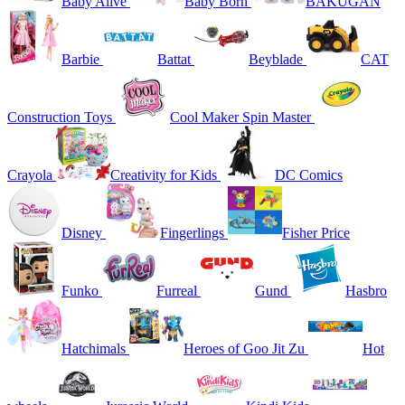
Baby Alive
Baby Born
BAKUGAN
Barbie
Battat
Beyblade
CAT
Construction Toys
Cool Maker Spin Master
Crayola
Creativity for Kids
DC Comics
Disney
Fingerlings
Fisher Price
Funko
Furreal
Gund
Hasbro
Hatchimals
Heroes of Goo Jit Zu
Hot