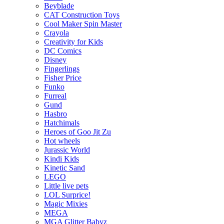
Beyblade
CAT Construction Toys
Cool Maker Spin Master
Crayola
Creativity for Kids
DC Comics
Disney
Fingerlings
Fisher Price
Funko
Furreal
Gund
Hasbro
Hatchimals
Heroes of Goo Jit Zu
Hot wheels
Jurassic World
Kindi Kids
Kinetic Sand
LEGO
Little live pets
LOL Surprice!
Magic Mixies
MEGA
MGA Glitter Babyz