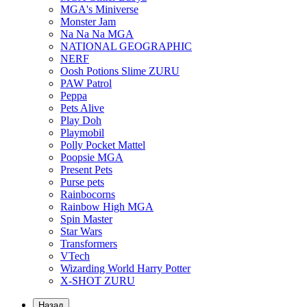
MGA's Miniverse
Monster Jam
Na Na Na MGA
NATIONAL GEOGRAPHIC
NERF
Oosh Potions Slime ZURU
PAW Patrol
Peppa
Pets Alive
Play Doh
Playmobil
Polly Pocket Mattel
Poopsie MGA
Present Pets
Purse pets
Rainbocorns
Rainbow High MGA
Spin Master
Star Wars
Transformers
VTech
Wizarding World Harry Potter
X-SHOT ZURU
Назад