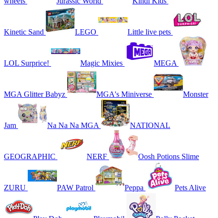
wheels
Jurassic World
Kindi Kids
Kinetic Sand
LEGO
Little live pets
LOL Surprice!
Magic Mixies
MEGA
MGA Glitter Babyz
MGA's Miniverse
Monster
Jam
Na Na Na MGA
NATIONAL
GEOGRAPHIC
NERF
Oosh Potions Slime
ZURU
PAW Patrol
Peppa
Pets Alive