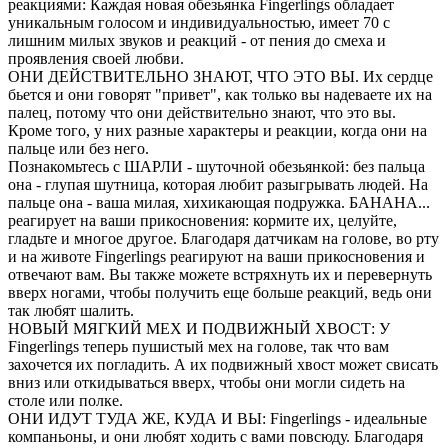
реакциями: Каждая новая обезьянка Fingerlings обладает
уникальным голосом и индивидуальностью, имеет 70 с
лишним милых звуков и реакций - от пения до смеха и
проявления своей любви.
ОНИ ДЕЙСТВИТЕЛЬНО ЗНАЮТ, ЧТО ЭТО ВЫ. Их сердце
бьется и они говорят "привет", как только вы надеваете их на
палец, потому что они действительно знают, что это вы.
Кроме того, у них разные характеры и реакции, когда они на
пальце или без него.
Познакомьтесь с ШАРЛИ - шуточной обезьянкой: без пальца
она - глупая шутница, которая любит разыгрывать людей. На
пальце она - ваша милая, хихикающая подружка. БАНАНА...
реагирует на ваши прикосновения: кормите их, целуйте,
гладьте и многое другое. Благодаря датчикам на голове, во рту
и на животе Fingerlings реагируют на ваши прикосновения и
отвечают вам. Вы также можете встряхнуть их и перевернуть
вверх ногами, чтобы получить еще больше реакций, ведь они
так любят шалить.
НОВЫЙ МЯГКИЙ МЕХ И ПОДВИЖНЫЙ ХВОСТ: У
Fingerlings теперь пушистый мех на голове, так что вам
захочется их погладить. А их подвижный хвост может свисать
вниз или откидываться вверх, чтобы они могли сидеть на
столе или полке.
ОНИ ИДУТ ТУДА ЖЕ, КУДА И ВЫ: Fingerlings - идеальные
компаньоны, и они любят ходить с вами повсюду. Благодаря