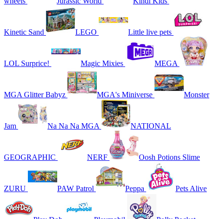
wheels
Jurassic World
Kindi Kids
Kinetic Sand
LEGO
Little live pets
LOL Surprice!
Magic Mixies
MEGA
MGA Glitter Babyz
MGA's Miniverse
Monster
Jam
Na Na Na MGA
NATIONAL
GEOGRAPHIC
NERF
Oosh Potions Slime
ZURU
PAW Patrol
Peppa
Pets Alive