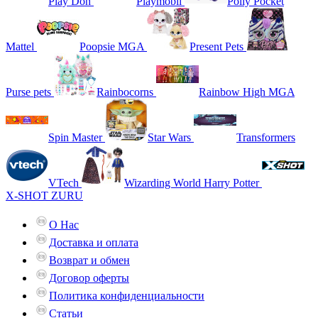
Play Doh
Playmobil
Polly Pocket
Mattel
Poopsie MGA
Present Pets
Purse pets
Rainbocorns
Rainbow High MGA
Spin Master
Star Wars
Transformers
VTech
Wizarding World Harry Potter
X-SHOT ZURU
О Нас
Доставка и оплата
Возврат и обмен
Договор оферты
Политика конфиденциальности
Статьи