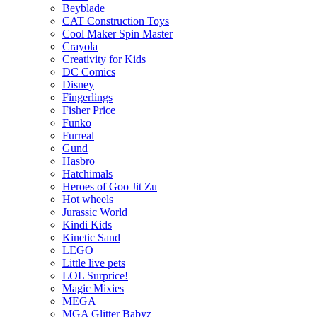
Beyblade
CAT Construction Toys
Cool Maker Spin Master
Crayola
Creativity for Kids
DC Comics
Disney
Fingerlings
Fisher Price
Funko
Furreal
Gund
Hasbro
Hatchimals
Heroes of Goo Jit Zu
Hot wheels
Jurassic World
Kindi Kids
Kinetic Sand
LEGO
Little live pets
LOL Surprice!
Magic Mixies
MEGA
MGA Glitter Babyz