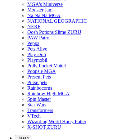
MGA's Miniverse
Monster Jam
Na Na Na MGA
NATIONAL GEOGRAPHIC
NERF
Oosh Potions Slime ZURU
PAW Patrol
Peppa
Pets Alive
Play Doh
Playmobil
Polly Pocket Mattel
Poopsie MGA
Present Pets
Purse pets
Rainbocorns
Rainbow High MGA
Spin Master
Star Wars
Transformers
VTech
Wizarding World Harry Potter
X-SHOT ZURU
Назад