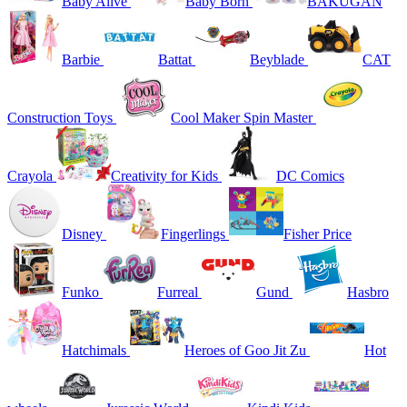
Baby Alive
Baby Born
BAKUGAN
Barbie
Battat
Beyblade
CAT
Construction Toys
Cool Maker Spin Master
Crayola
Creativity for Kids
DC Comics
Disney
Fingerlings
Fisher Price
Funko
Furreal
Gund
Hasbro
Hatchimals
Heroes of Goo Jit Zu
Hot