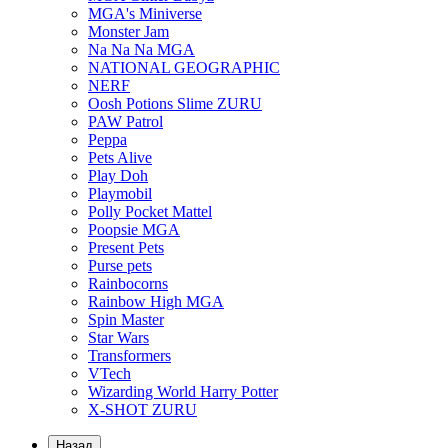
MGA's Miniverse
Monster Jam
Na Na Na MGA
NATIONAL GEOGRAPHIC
NERF
Oosh Potions Slime ZURU
PAW Patrol
Peppa
Pets Alive
Play Doh
Playmobil
Polly Pocket Mattel
Poopsie MGA
Present Pets
Purse pets
Rainbocorns
Rainbow High MGA
Spin Master
Star Wars
Transformers
VTech
Wizarding World Harry Potter
X-SHOT ZURU
Назад