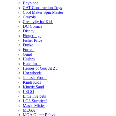
Beyblade
CAT Construction Toys
Cool Maker Spin Master
Crayola
Creativity for Kids
DC Comics
Disney
Fingerlings
Fisher Price
Funko
Furreal
Gund
Hasbro
Hatchimals
Heroes of Goo Jit Zu
Hot wheels
Jurassic World
Kindi Kids
Kinetic Sand
LEGO
Little live pets
LOL Surprice!
Magic Mixies
MEGA
MGA Glitter Babyz