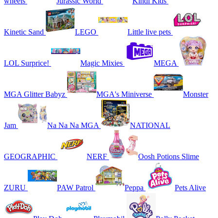
wheels
Jurassic World
Kindi Kids
Kinetic Sand
LEGO
Little live pets
LOL Surprice!
Magic Mixies
MEGA
MGA Glitter Babyz
MGA's Miniverse
Monster
Jam
Na Na Na MGA
NATIONAL
GEOGRAPHIC
NERF
Oosh Potions Slime
ZURU
PAW Patrol
Peppa
Pets Alive