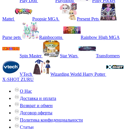
Play Doh
Playmobil
Polly Pocket
Mattel
Poopsie MGA
Present Pets
Purse pets
Rainbocorns
Rainbow High MGA
Spin Master
Star Wars
Transformers
VTech
Wizarding World Harry Potter
X-SHOT ZURU
О Нас
Доставка и оплата
Возврат и обмен
Договор оферты
Политика конфиденциальности
Статьи