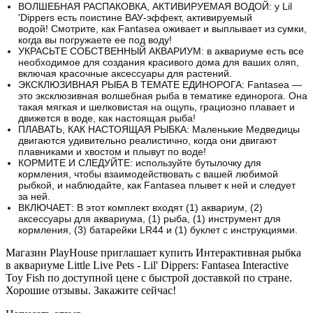
ВОЛШЕБНАЯ РАСПАКОВКА, АКТИВИРУЕМАЯ ВОДОЙ: у Lil
'Dippers есть поистине ВАУ-эффект, активируемый
водой!
Смотрите, как Fantasea оживает и выплывает из сумки,
когда вы погружаете ее под воду!
УКРАСЬТЕ СОБСТВЕННЫЙ АКВАРИУМ: в аквариуме есть все
необходимое для создания красивого дома для ваших оляп,
включая красочные аксессуары для растений.
ЭКСКЛЮЗИВНАЯ РЫБА В ТЕМАТЕ ЕДИНОРОГА: Fantasea —
это эксклюзивная волшебная рыба в тематике единорога.
Она
такая мягкая и шелковистая на ощупь, грациозно плавает и
движется в воде, как настоящая рыба!
ПЛАВАТЬ, КАК НАСТОЯЩАЯ РЫБКА: Маленькие Медведицы
двигаются удивительно реалистично, когда они двигают
плавниками и хвостом и плывут по воде!
КОРМИТЕ И СЛЕДУЙТЕ: используйте бутылочку для
кормления, чтобы взаимодействовать с вашей любимой
рыбкой, и наблюдайте, как Fantasea плывет к ней и следует
за ней.
ВКЛЮЧАЕТ: В этот комплект входят (1) аквариум, (2)
аксессуары для аквариума, (1) рыба, (1) инструмент для
кормления, (3) батарейки LR44 и (1) буклет с инструкциями.
Магазин PlayHouse приглашает купить Интерактивная рыбка
в аквариуме Little Live Pets - Lil' Dippers: Fantasea Interactive
Toy Fish по доступной цене с быстрой доставкой по стране.
Хорошие отзывы. Закажите сейчас!