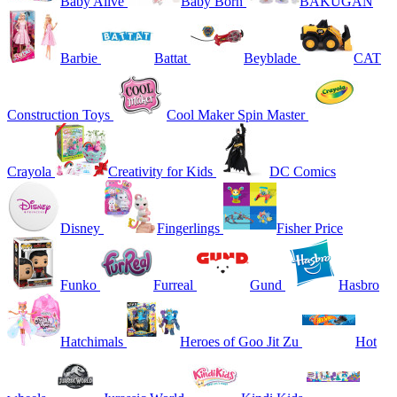
Baby Alive
Baby Born
BAKUGAN
Barbie
Battat
Beyblade
CAT
Construction Toys
Cool Maker Spin Master
Crayola
Creativity for Kids
DC Comics
Disney
Fingerlings
Fisher Price
Funko
Furreal
Gund
Hasbro
Hatchimals
Heroes of Goo Jit Zu
Hot