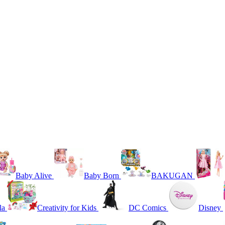
Baby Alive
Baby Born
BAKUGAN
la
Creativity for Kids
DC Comics
Disney