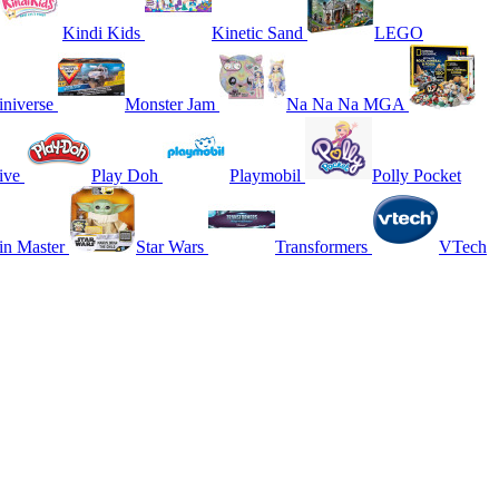
Kindi Kids
Kinetic Sand
LEGO
niverse
Monster Jam
Na Na Na MGA
ive
Play Doh
Playmobil
Polly Pocket
in Master
Star Wars
Transformers
VTech