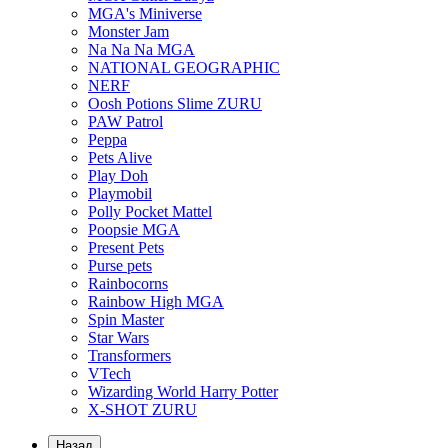
MGA's Miniverse
Monster Jam
Na Na Na MGA
NATIONAL GEOGRAPHIC
NERF
Oosh Potions Slime ZURU
PAW Patrol
Peppa
Pets Alive
Play Doh
Playmobil
Polly Pocket Mattel
Poopsie MGA
Present Pets
Purse pets
Rainbocorns
Rainbow High MGA
Spin Master
Star Wars
Transformers
VTech
Wizarding World Harry Potter
X-SHOT ZURU
Назад