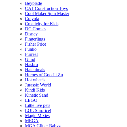
Beyblade
CAT Construction Toys
Cool Maker Spin Master
Crayola
Creativity for Kids
DC Comics
Disney
Fingerlings
Fisher Price
Funko
Furreal
Gund
Hasbro
Hatchimals
Heroes of Goo Jit Zu
Hot wheels
Jurassic World
Kindi Kids
Kinetic Sand
LEGO
Little live pets
LOL Surprice!
Magic Mixies
MEGA
MGA Glitter Babyz