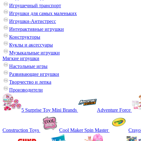
Игрушечный транспорт
Игрушки для самых маленьких
Игрушки-Антистресс
Интерактивные игрушки
Конструкторы
Куклы и аксессуары
Музыкальные игрушки
Мягкие игрушки
Настольные игры
Развивающие игрушки
Творчество и лепка
Производители
5 Surprise Toy Mini Brands
Adventure Force
Construction Toys
Cool Maker Spin Master
Crayo