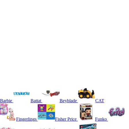
Barbie
Battat
Beyblade
CAT
Fingerlings
Fisher Price
Funko