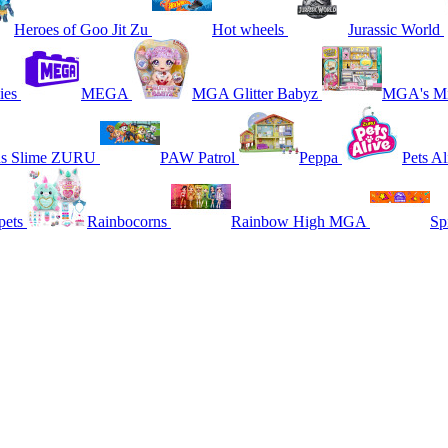
Heroes of Goo Jit Zu
Hot wheels
Jurassic World
ies
MEGA
MGA Glitter Babyz
MGA's Mi
ns Slime ZURU
PAW Patrol
Peppa
Pets Al
pets
Rainbocorns
Rainbow High MGA
Sp