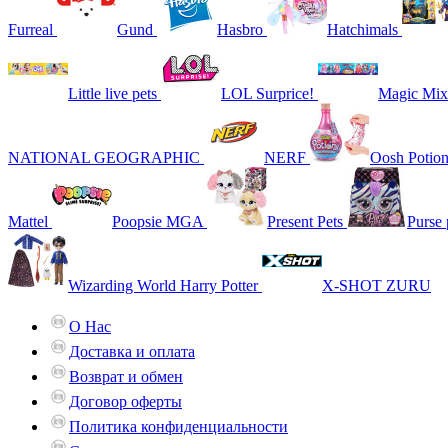
Furreal
Gund
Hasbro
Hatchimals
Little live pets
LOL Surprice!
Magic Mix
NATIONAL GEOGRAPHIC
NERF
Oosh Potio
Mattel
Poopsie MGA
Present Pets
Purse 
Wizarding World Harry Potter
X-SHOT ZURU
О Нас
Доставка и оплата
Возврат и обмен
Договор оферты
Политика конфиденциальности