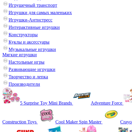
Игрушечный транспорт
Игрушки для самых маленьких
Игрушки-Антистресс
Интерактивные игрушки
Конструкторы
Куклы и аксессуары
Музыкальные игрушки
Мягкие игрушки
Настольные игры
Развивающие игрушки
Творчество и лепка
Производители
5 Surprise Toy Mini Brands
Adventure Force
Construction Toys
Cool Maker Spin Master
Crayo