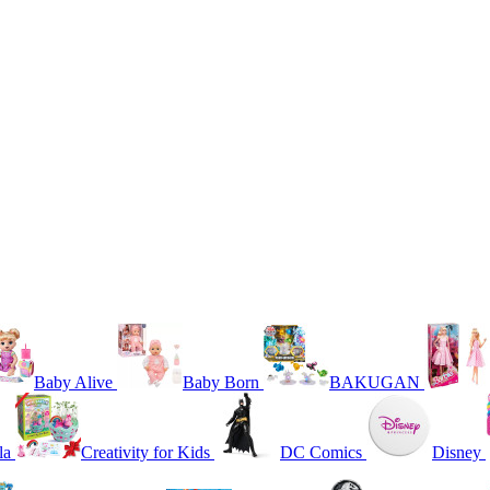
Baby Alive
Baby Born
BAKUGAN
la
Creativity for Kids
DC Comics
Disney