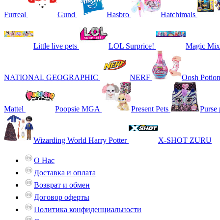
Furreal
Gund
Hasbro
Hatchimals
Little live pets
LOL Surprice!
Magic Mix
NATIONAL GEOGRAPHIC
NERF
Oosh Potio
Mattel
Poopsie MGA
Present Pets
Purse 
Wizarding World Harry Potter
X-SHOT ZURU
О Нас
Доставка и оплата
Возврат и обмен
Договор оферты
Политика конфиденциальности