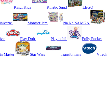
Kindi Kids
Kinetic Sand
LEGO
niverse
Monster Jam
Na Na Na MGA
ive
Play Doh
Playmobil
Polly Pocket
in Master
Star Wars
Transformers
VTech