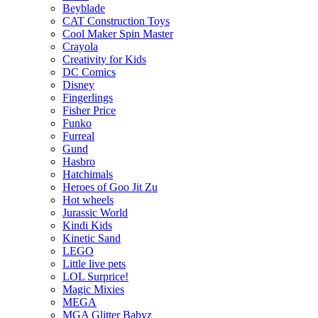
Beyblade
CAT Construction Toys
Cool Maker Spin Master
Crayola
Creativity for Kids
DC Comics
Disney
Fingerlings
Fisher Price
Funko
Furreal
Gund
Hasbro
Hatchimals
Heroes of Goo Jit Zu
Hot wheels
Jurassic World
Kindi Kids
Kinetic Sand
LEGO
Little live pets
LOL Surprice!
Magic Mixies
MEGA
MGA Glitter Babyz