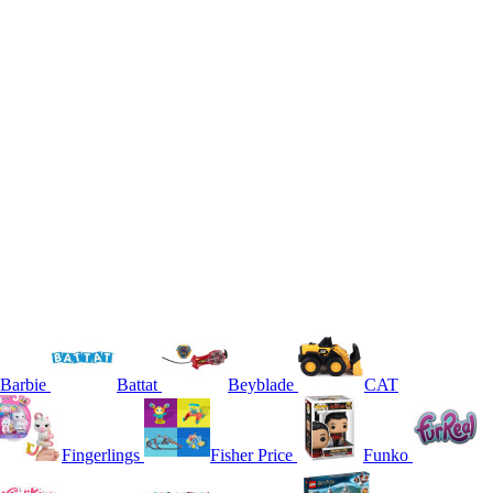
Barbie
Battat
Beyblade
CAT
Fingerlings
Fisher Price
Funko