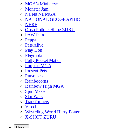
MGA's Miniverse
Monster Jam
Na Na Na MGA
NATIONAL GEOGRAPHIC
NERF
Oosh Potions Slime ZURU
PAW Patrol
Peppa
Pets Alive
Play Doh
Playmobil
Polly Pocket Mattel
Poopsie MGA
Present Pets
Purse pets
Rainbocorns
Rainbow High MGA
Spin Master
Star Wars
Transformers
VTech
Wizarding World Harry Potter
X-SHOT ZURU
Назад