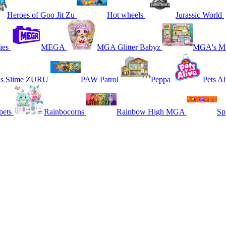
Heroes of Goo Jit Zu
Hot wheels
Jurassic World
ies
MEGA
MGA Glitter Babyz
MGA's Mi
ns Slime ZURU
PAW Patrol
Peppa
Pets Al
pets
Rainbocorns
Rainbow High MGA
Sp