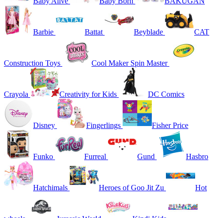
Baby Alive
Baby Born
BAKUGAN
Barbie
Battat
Beyblade
CAT
Construction Toys
Cool Maker Spin Master
Crayola
Creativity for Kids
DC Comics
Disney
Fingerlings
Fisher Price
Funko
Furreal
Gund
Hasbro
Hatchimals
Heroes of Goo Jit Zu
Hot