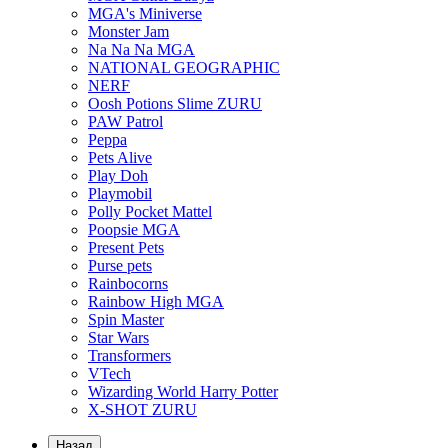
MGA's Miniverse
Monster Jam
Na Na Na MGA
NATIONAL GEOGRAPHIC
NERF
Oosh Potions Slime ZURU
PAW Patrol
Peppa
Pets Alive
Play Doh
Playmobil
Polly Pocket Mattel
Poopsie MGA
Present Pets
Purse pets
Rainbocorns
Rainbow High MGA
Spin Master
Star Wars
Transformers
VTech
Wizarding World Harry Potter
X-SHOT ZURU
Назад