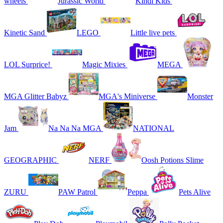
wheels
Jurassic World
Kindi Kids
Kinetic Sand
LEGO
Little live pets
LOL Surprice!
Magic Mixies
MEGA
MGA Glitter Babyz
MGA's Miniverse
Monster
Jam
Na Na Na MGA
NATIONAL
GEOGRAPHIC
NERF
Oosh Potions Slime
ZURU
PAW Patrol
Peppa
Pets Alive