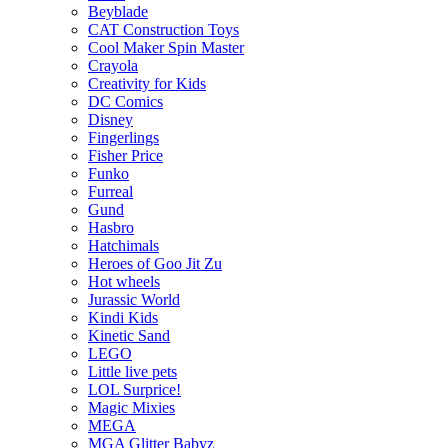
Beyblade
CAT Construction Toys
Cool Maker Spin Master
Crayola
Creativity for Kids
DC Comics
Disney
Fingerlings
Fisher Price
Funko
Furreal
Gund
Hasbro
Hatchimals
Heroes of Goo Jit Zu
Hot wheels
Jurassic World
Kindi Kids
Kinetic Sand
LEGO
Little live pets
LOL Surprice!
Magic Mixies
MEGA
MGA Glitter Babyz