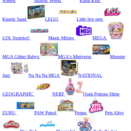
wheels
Jurassic World
Kindi Kids
Kinetic Sand
LEGO
Little live pets
LOL Surprice!
Magic Mixies
MEGA
MGA Glitter Babyz
MGA's Miniverse
Monster
Jam
Na Na Na MGA
NATIONAL
GEOGRAPHIC
NERF
Oosh Potions Slime
ZURU
PAW Patrol
Peppa
Pets Alive