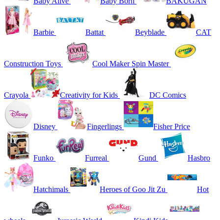
Baby Alive
Baby Born
BAKUGAN
Barbie
Battat
Beyblade
CAT
Construction Toys
Cool Maker Spin Master
Crayola
Creativity for Kids
DC Comics
Disney
Fingerlings
Fisher Price
Funko
Furreal
Gund
Hasbro
Hatchimals
Heroes of Goo Jit Zu
Hot