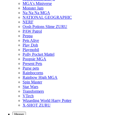
MGA's Miniverse
Monster Jam
Na Na Na MGA
NATIONAL GEOGRAPHIC
NERF
Oosh Potions Slime ZURU
PAW Patrol
Peppa
Pets Alive
Play Doh
Playmobil
Polly Pocket Mattel
Poopsie MGA
Present Pets
Purse pets
Rainbocorns
Rainbow High MGA
Spin Master
Star Wars
Transformers
VTech
Wizarding World Harry Potter
X-SHOT ZURU
Назад