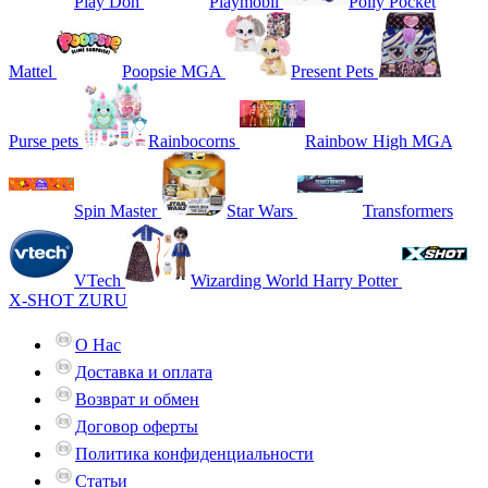
Play Doh
Playmobil
Polly Pocket
Mattel
Poopsie MGA
Present Pets
Purse pets
Rainbocorns
Rainbow High MGA
Spin Master
Star Wars
Transformers
VTech
Wizarding World Harry Potter
X-SHOT ZURU
О Нас
Доставка и оплата
Возврат и обмен
Договор оферты
Политика конфиденциальности
Статьи