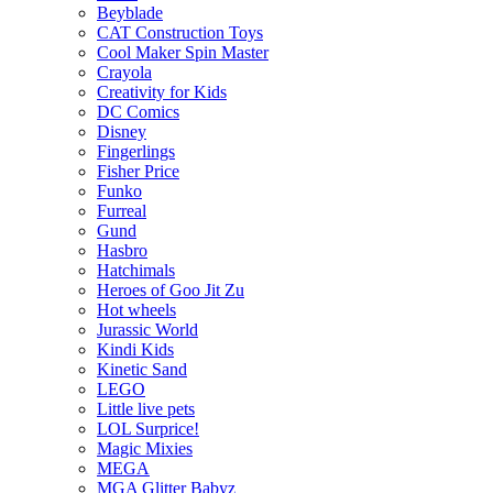
Beyblade
CAT Construction Toys
Cool Maker Spin Master
Crayola
Creativity for Kids
DC Comics
Disney
Fingerlings
Fisher Price
Funko
Furreal
Gund
Hasbro
Hatchimals
Heroes of Goo Jit Zu
Hot wheels
Jurassic World
Kindi Kids
Kinetic Sand
LEGO
Little live pets
LOL Surprice!
Magic Mixies
MEGA
MGA Glitter Babyz