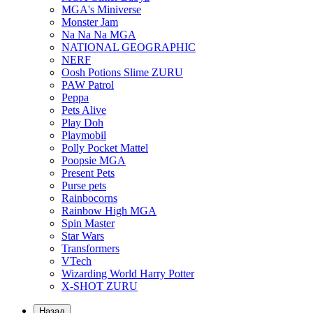
MGA's Miniverse
Monster Jam
Na Na Na MGA
NATIONAL GEOGRAPHIC
NERF
Oosh Potions Slime ZURU
PAW Patrol
Peppa
Pets Alive
Play Doh
Playmobil
Polly Pocket Mattel
Poopsie MGA
Present Pets
Purse pets
Rainbocorns
Rainbow High MGA
Spin Master
Star Wars
Transformers
VTech
Wizarding World Harry Potter
X-SHOT ZURU
Назад