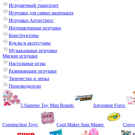
Игрушечный транспорт
Игрушки для самых маленьких
Игрушки-Антистресс
Интерактивные игрушки
Конструкторы
Куклы и аксессуары
Музыкальные игрушки
Мягкие игрушки
Настольные игры
Развивающие игрушки
Творчество и лепка
Производители
5 Surprise Toy Mini Brands
Adventure Force
Construction Toys
Cool Maker Spin Master
Crayo