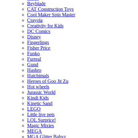
Beyblade
CAT Construction Toys
Cool Maker Spin Master
Crayola
Creativity for Kids
DC Comics
Disney
Fingerlings
Fisher Price
Funko
Furreal
Gund
Hasbro
Hatchimals
Heroes of Goo Jit Zu
Hot wheels
Jurassic World
Kindi Kids
Kinetic Sand
LEGO
Little live pets
LOL Surprice!
Magic Mixies
MEGA
MGA Glitter Babyz