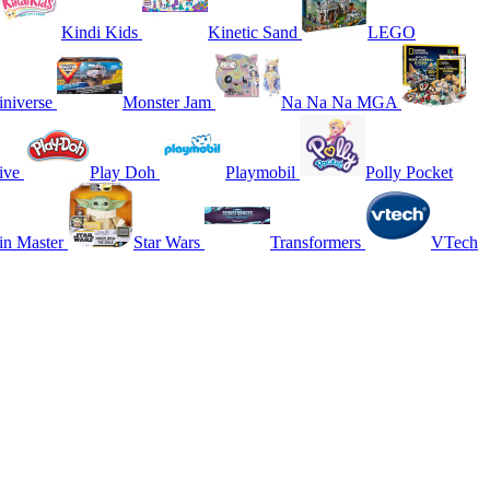
Kindi Kids
Kinetic Sand
LEGO
niverse
Monster Jam
Na Na Na MGA
ive
Play Doh
Playmobil
Polly Pocket
in Master
Star Wars
Transformers
VTech