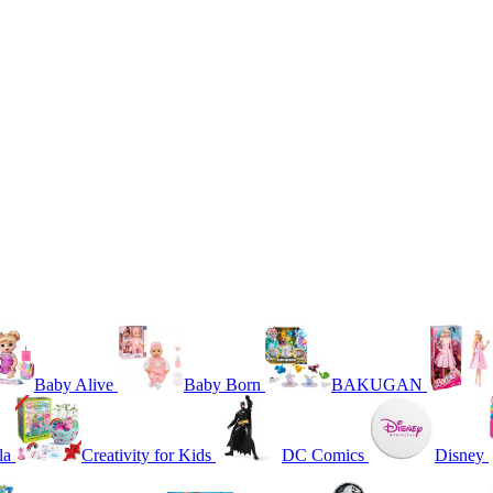
Baby Alive
Baby Born
BAKUGAN
la
Creativity for Kids
DC Comics
Disney