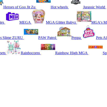
Heroes of Goo Jit Zu
Hot wheels
Jurassic World
ies
MEGA
MGA Glitter Babyz
MGA's Mi
ns Slime ZURU
PAW Patrol
Peppa
Pets Al
pets
Rainbocorns
Rainbow High MGA
Sp