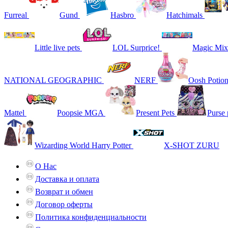
Furreal
Gund
Hasbro
Hatchimals
Little live pets
LOL Surprice!
Magic Mix
NATIONAL GEOGRAPHIC
NERF
Oosh Potio
Mattel
Poopsie MGA
Present Pets
Purse 
Wizarding World Harry Potter
X-SHOT ZURU
О Нас
Доставка и оплата
Возврат и обмен
Договор оферты
Политика конфиденциальности