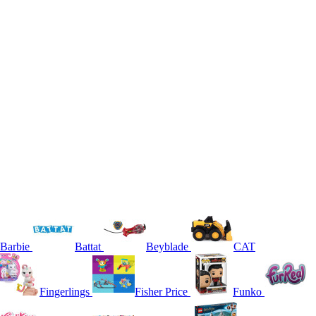
Barbie
Battat
Beyblade
CAT
Fingerlings
Fisher Price
Funko