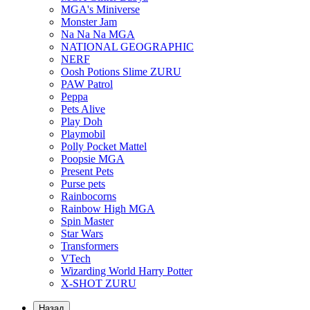
MGA's Miniverse
Monster Jam
Na Na Na MGA
NATIONAL GEOGRAPHIC
NERF
Oosh Potions Slime ZURU
PAW Patrol
Peppa
Pets Alive
Play Doh
Playmobil
Polly Pocket Mattel
Poopsie MGA
Present Pets
Purse pets
Rainbocorns
Rainbow High MGA
Spin Master
Star Wars
Transformers
VTech
Wizarding World Harry Potter
X-SHOT ZURU
Назад