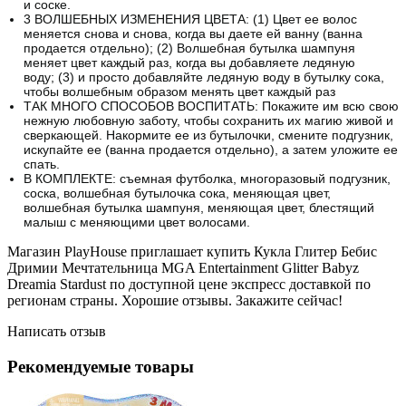
и соске.
3 ВОЛШЕБНЫХ ИЗМЕНЕНИЯ ЦВЕТА: (1) Цвет ее волос
меняется снова и снова, когда вы даете ей ванну (ванна
продается отдельно);
(2) Волшебная бутылка шампуня
меняет цвет каждый раз, когда вы добавляете ледяную
воду;
(3) и просто добавляйте ледяную воду в бутылку сока,
чтобы волшебным образом менять цвет каждый раз
ТАК МНОГО СПОСОБОВ ВОСПИТАТЬ: Покажите им всю свою
нежную любовную заботу, чтобы сохранить их магию живой и
сверкающей.
Накормите ее из бутылочки, смените подгузник,
искупайте ее (ванна продается отдельно), а затем уложите ее
спать.
В КОМПЛЕКТЕ: съемная футболка, многоразовый подгузник,
соска, волшебная бутылочка сока, меняющая цвет,
волшебная бутылка шампуня, меняющая цвет, блестящий
малыш с меняющими цвет волосами.
Магазин PlayHouse приглашает купить Кукла Глитер Бебис
Дримии Мечтательница MGA Entertainment Glitter Babyz
Dreamia Stardust по доступной цене экспресс доставкой по
регионам страны. Хорошие отзывы. Закажите сейчас!
Написать отзыв
Рекомендуемые товары