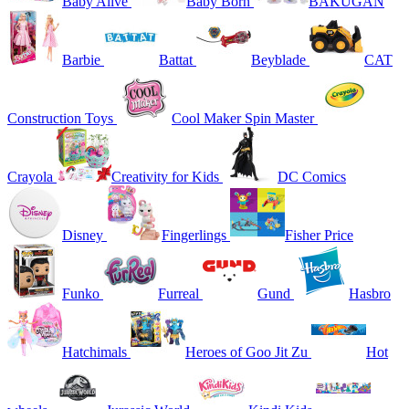
Baby Alive
Baby Born
BAKUGAN
Barbie
Battat
Beyblade
CAT
Construction Toys
Cool Maker Spin Master
Crayola
Creativity for Kids
DC Comics
Disney
Fingerlings
Fisher Price
Funko
Furreal
Gund
Hasbro
Hatchimals
Heroes of Goo Jit Zu
Hot