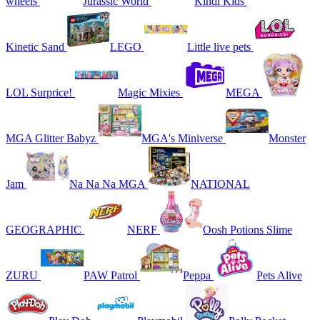
wheels
Jurassic World
Kindi Kids
Kinetic Sand
LEGO
Little live pets
LOL Surprice!
Magic Mixies
MEGA
MGA Glitter Babyz
MGA's Miniverse
Monster
Jam
Na Na Na MGA
NATIONAL
GEOGRAPHIC
NERF
Oosh Potions Slime
ZURU
PAW Patrol
Peppa
Pets Alive