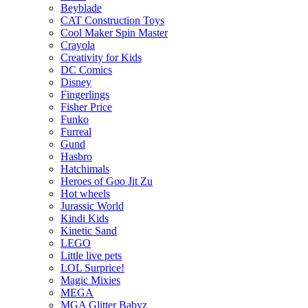
Beyblade
CAT Construction Toys
Cool Maker Spin Master
Crayola
Creativity for Kids
DC Comics
Disney
Fingerlings
Fisher Price
Funko
Furreal
Gund
Hasbro
Hatchimals
Heroes of Goo Jit Zu
Hot wheels
Jurassic World
Kindi Kids
Kinetic Sand
LEGO
Little live pets
LOL Surprice!
Magic Mixies
MEGA
MGA Glitter Babyz