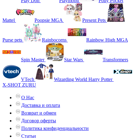
Play Doh
Playmobil
Polly Pocket
Mattel
Poopsie MGA
Present Pets
Purse pets
Rainbocorns
Rainbow High MGA
Spin Master
Star Wars
Transformers
VTech
Wizarding World Harry Potter
X-SHOT ZURU
О Нас
Доставка и оплата
Возврат и обмен
Договор оферты
Политика конфиденциальности
Статьи