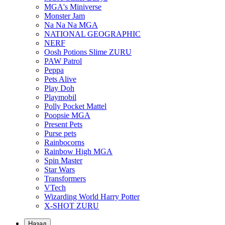
MGA's Miniverse
Monster Jam
Na Na Na MGA
NATIONAL GEOGRAPHIC
NERF
Oosh Potions Slime ZURU
PAW Patrol
Peppa
Pets Alive
Play Doh
Playmobil
Polly Pocket Mattel
Poopsie MGA
Present Pets
Purse pets
Rainbocorns
Rainbow High MGA
Spin Master
Star Wars
Transformers
VTech
Wizarding World Harry Potter
X-SHOT ZURU
Назад