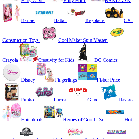
Baby Alive
Baby Born
BAKUGAN
Barbie
Battat
Beyblade
CAT
Construction Toys
Cool Maker Spin Master
Crayola
Creativity for Kids
DC Comics
Disney
Fingerlings
Fisher Price
Funko
Furreal
Gund
Hasbro
Hatchimals
Heroes of Goo Jit Zu
Hot