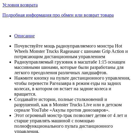
Условия возврата
Подробная информация про обмен или возврат товара
Описание
Почувствуйте мощь радиоуправляемого монстра Hot
Wheels Monster Trucks Rageasaur с шинами Grip Action и
потрясающим дистанционным управлением
Радиоуправляемый грузовик в масштабе 1:15 оснащен
массивными шинами, которые были разработаны для
легкого преодоления различных ландшафтов.
Нажмите кнопку на пульте дистанционного управления,
чтобы перевести Рагеазавра в режим езды на задних
колесах, в котором он встает на задние колеса и
вращается.
Создавайте истории, полные столкновений и
разрушений, как в Monster Trucks Live или в детском
сериале YouTube «Акулы против динозавров».
Этот огромный монстр-трак позволяет детям от 4 лет и
старше управлять машиной с помощью
полнофункционального пульта дистанционного
управления.