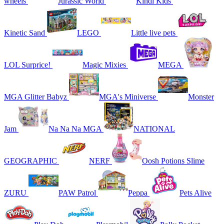
wheels
Jurassic World
Kindi Kids
Kinetic Sand
LEGO
Little live pets
LOL Surprice!
Magic Mixies
MEGA
MGA Glitter Babyz
MGA's Miniverse
Monster
Jam
Na Na Na MGA
NATIONAL
GEOGRAPHIC
NERF
Oosh Potions Slime
ZURU
PAW Patrol
Peppa
Pets Alive