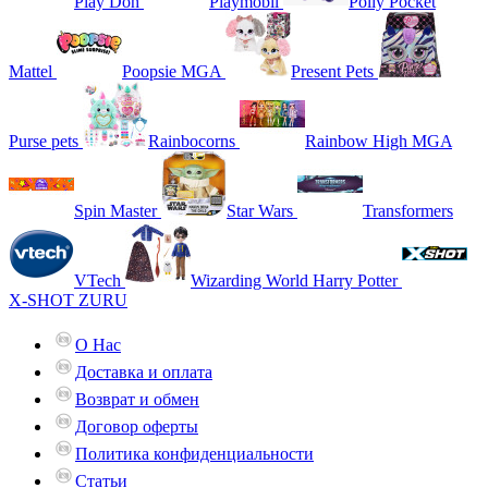
Play Doh
Playmobil
Polly Pocket
Mattel
Poopsie MGA
Present Pets
Purse pets
Rainbocorns
Rainbow High MGA
Spin Master
Star Wars
Transformers
VTech
Wizarding World Harry Potter
X-SHOT ZURU
О Нас
Доставка и оплата
Возврат и обмен
Договор оферты
Политика конфиденциальности
Статьи