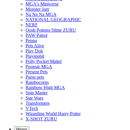
MGA's Miniverse
Monster Jam
Na Na Na MGA
NATIONAL GEOGRAPHIC
NERF
Oosh Potions Slime ZURU
PAW Patrol
Peppa
Pets Alive
Play Doh
Playmobil
Polly Pocket Mattel
Poopsie MGA
Present Pets
Purse pets
Rainbocorns
Rainbow High MGA
Spin Master
Star Wars
Transformers
VTech
Wizarding World Harry Potter
X-SHOT ZURU
Назад