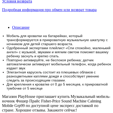
Условия возврата
Подробная информация про обмен или возврат товара
Описание
Мобиль для кроватки на батарейках, который
трансформируется в прикроватную музыкальную шкатулку с
ночником для детей старшего возраста.
Одобренный экспертами плейлист «Спи спокойно, маленький
ангел» с музыкой, звуками и мягким светом поможет вашему
ребенку заснуть и крепко спать.
Повторно активируйте, не беспокоя ребенка;
датчик
автоматически активирует мобильный телефон, когда ребенок
издает звук
Элегантная карусель состоит из плюшевых облаков с
разноцветными каплями дождя и способствует умению
следить за происходящим глазами.
Для крепления к кроватке от 0 до 5 месяцев, к прикроватной
тумбочке от 5 месяце
Магазин PlayHouse приглашает купить Музыкальный мобиль-
ночник Фишер Прайс Fisher-Price Sound Machine Calming
Mobile Grp99 по доступной цене экспресс доставкой по
стране. Хорошие отзывы. Закажите сейчас!