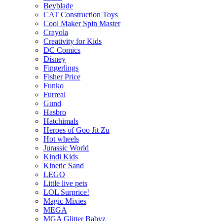
Beyblade
CAT Construction Toys
Cool Maker Spin Master
Crayola
Creativity for Kids
DC Comics
Disney
Fingerlings
Fisher Price
Funko
Furreal
Gund
Hasbro
Hatchimals
Heroes of Goo Jit Zu
Hot wheels
Jurassic World
Kindi Kids
Kinetic Sand
LEGO
Little live pets
LOL Surprice!
Magic Mixies
MEGA
MGA Glitter Babyz