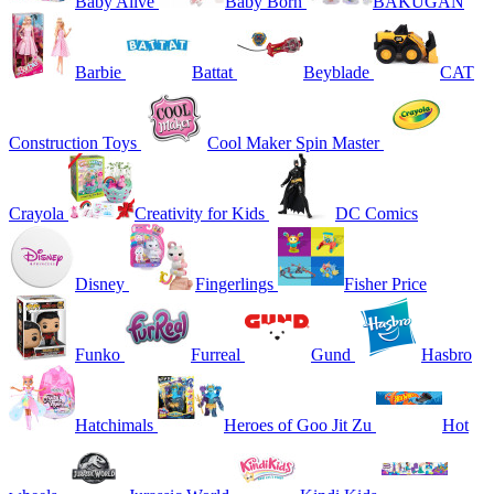
Baby Alive
Baby Born
BAKUGAN
Barbie
Battat
Beyblade
CAT
Construction Toys
Cool Maker Spin Master
Crayola
Creativity for Kids
DC Comics
Disney
Fingerlings
Fisher Price
Funko
Furreal
Gund
Hasbro
Hatchimals
Heroes of Goo Jit Zu
Hot