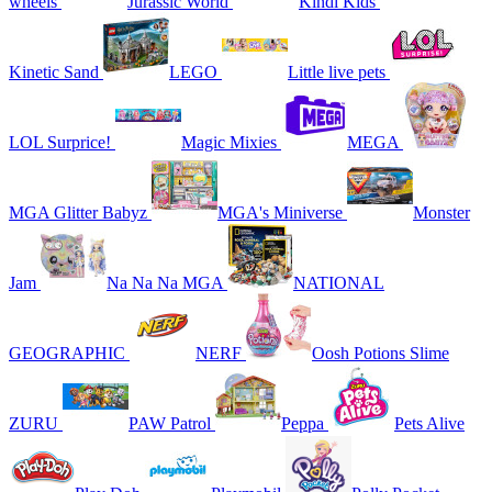
wheels
Jurassic World
Kindi Kids
Kinetic Sand
LEGO
Little live pets
LOL Surprice!
Magic Mixies
MEGA
MGA Glitter Babyz
MGA's Miniverse
Monster
Jam
Na Na Na MGA
NATIONAL
GEOGRAPHIC
NERF
Oosh Potions Slime
ZURU
PAW Patrol
Peppa
Pets Alive