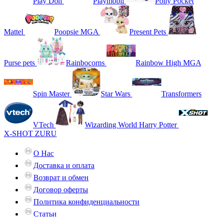
Play Doh
Playmobil
Polly Pocket
Mattel
Poopsie MGA
Present Pets
Purse pets
Rainbocorns
Rainbow High MGA
Spin Master
Star Wars
Transformers
VTech
Wizarding World Harry Potter
X-SHOT ZURU
О Нас
Доставка и оплата
Возврат и обмен
Договор оферты
Политика конфиденциальности
Статьи