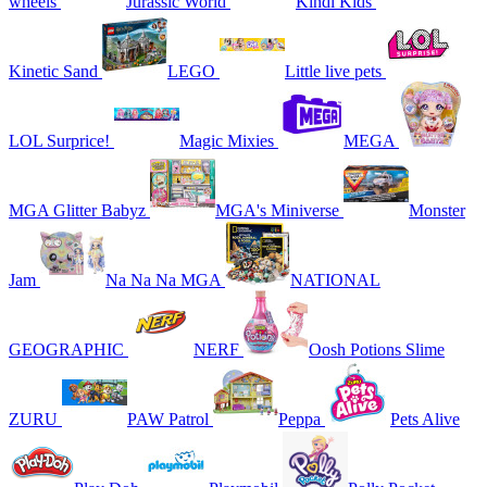
wheels
Jurassic World
Kindi Kids
Kinetic Sand
LEGO
Little live pets
LOL Surprice!
Magic Mixies
MEGA
MGA Glitter Babyz
MGA's Miniverse
Monster
Jam
Na Na Na MGA
NATIONAL
GEOGRAPHIC
NERF
Oosh Potions Slime
ZURU
PAW Patrol
Peppa
Pets Alive