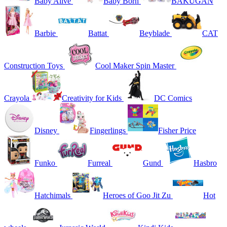
Baby Alive
Baby Born
BAKUGAN
Barbie
Battat
Beyblade
CAT
Construction Toys
Cool Maker Spin Master
Crayola
Creativity for Kids
DC Comics
Disney
Fingerlings
Fisher Price
Funko
Furreal
Gund
Hasbro
Hatchimals
Heroes of Goo Jit Zu
Hot