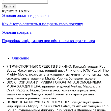
Купить
Купить в 1 клик
Условия оплаты и доставки
Как быстро оплатить и получить свою покупку
Условия возврата
Подробная информация про обмен или возврат товара
Описание
7 ТРАНСПОРТНЫХ СРЕДСТВ ИЗ КИНО: Каждый гонщик Pup
Squad Racer имеет настоящий дизайн и стиль PAW Patrol: The
Mighty Movie, поэтому эти машинки выглядят точно так же, как
спасательные машины Mighty Pup на большом экране!
ЭКСКЛЮЗИВНАЯ ИГРУШКА ГОНОЧНАЯ АВТОМОБИЛЬКА
МЭРА ХАМДИНГЕРА: привезите домой Чейза, Маршалла,
Скай, Раббла, Рокки, Зуму и эксклюзивную игрушечную
машинку мэра Хамдингера!
Толкайте их вручную или
запускайте в ролевых миссиях!
ПОДЛИННАЯ ИГРУШКА MIGHTY PUPS: существует целый
мир игрушек Mighty Pups из PAW Patrol, таких как гонщики Pup
Squad, супер-милые фигурки Pup Squad и Щенячий патруль