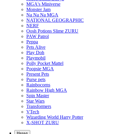
MGA's Miniverse
Monster Jam
Na Na Na MGA
NATIONAL GEOGRAPHIC
NERF
Oosh Potions Slime ZURU
PAW Patrol
Peppa
Pets Alive
Play Doh
Playmobil
Polly Pocket Mattel
Poopsie MGA
Present Pets
Purse pets
Rainbocorns
Rainbow High MGA
Spin Master
Star Wars
Transformers
VTech
Wizarding World Harry Potter
X-SHOT ZURU
Назад