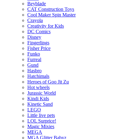
Beyblade
CAT Construction Toys
Cool Maker Spin Master
Crayola
Creativity for Kids
DC Comics
Disney
Fingerlings
Fisher Price
Funko
Furreal
Gund
Hasbro
Hatchimals
Heroes of Goo Jit Zu
Hot wheels
Jurassic World
Kindi Kids
Kinetic Sand
LEGO
Little live pets
LOL Surprice!
Magic Mixies
MEGA
MGA Glitter Babyz