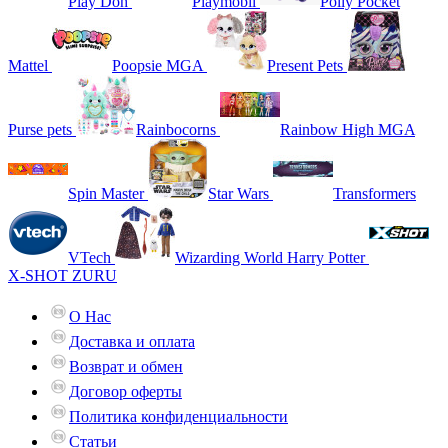
Play Doh
Playmobil
Polly Pocket
Mattel
Poopsie MGA
Present Pets
Purse pets
Rainbocorns
Rainbow High MGA
Spin Master
Star Wars
Transformers
VTech
Wizarding World Harry Potter
X-SHOT ZURU
О Нас
Доставка и оплата
Возврат и обмен
Договор оферты
Политика конфиденциальности
Статьи