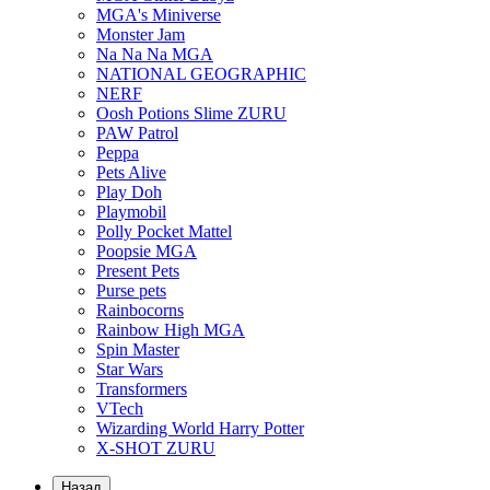
MGA's Miniverse
Monster Jam
Na Na Na MGA
NATIONAL GEOGRAPHIC
NERF
Oosh Potions Slime ZURU
PAW Patrol
Peppa
Pets Alive
Play Doh
Playmobil
Polly Pocket Mattel
Poopsie MGA
Present Pets
Purse pets
Rainbocorns
Rainbow High MGA
Spin Master
Star Wars
Transformers
VTech
Wizarding World Harry Potter
X-SHOT ZURU
Назад