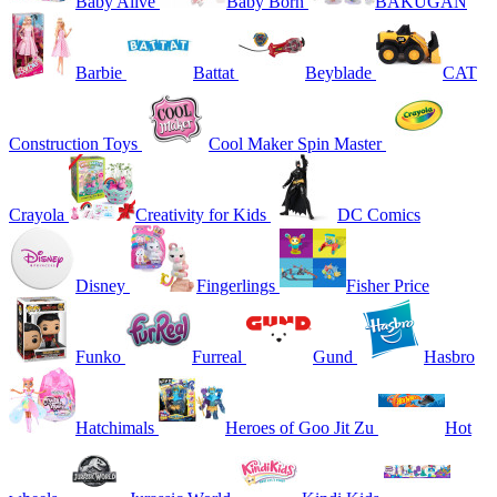
Baby Alive
Baby Born
BAKUGAN
Barbie
Battat
Beyblade
CAT
Construction Toys
Cool Maker Spin Master
Crayola
Creativity for Kids
DC Comics
Disney
Fingerlings
Fisher Price
Funko
Furreal
Gund
Hasbro
Hatchimals
Heroes of Goo Jit Zu
Hot