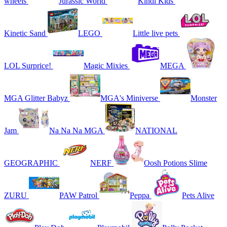
wheels
Jurassic World
Kindi Kids
Kinetic Sand
LEGO
Little live pets
LOL Surprice!
Magic Mixies
MEGA
MGA Glitter Babyz
MGA's Miniverse
Monster
Jam
Na Na Na MGA
NATIONAL
GEOGRAPHIC
NERF
Oosh Potions Slime
ZURU
PAW Patrol
Peppa
Pets Alive