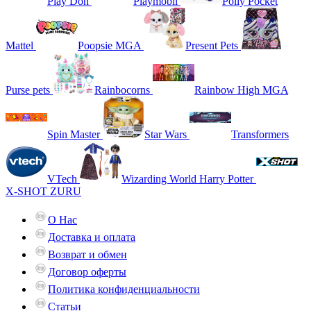
Play Doh
Playmobil
Polly Pocket
Mattel
Poopsie MGA
Present Pets
Purse pets
Rainbocorns
Rainbow High MGA
Spin Master
Star Wars
Transformers
VTech
Wizarding World Harry Potter
X-SHOT ZURU
О Нас
Доставка и оплата
Возврат и обмен
Договор оферты
Политика конфиденциальности
Статьи