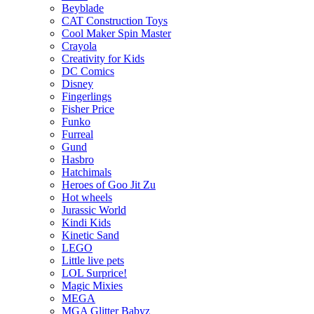
Beyblade
CAT Construction Toys
Cool Maker Spin Master
Crayola
Creativity for Kids
DC Comics
Disney
Fingerlings
Fisher Price
Funko
Furreal
Gund
Hasbro
Hatchimals
Heroes of Goo Jit Zu
Hot wheels
Jurassic World
Kindi Kids
Kinetic Sand
LEGO
Little live pets
LOL Surprice!
Magic Mixies
MEGA
MGA Glitter Babyz