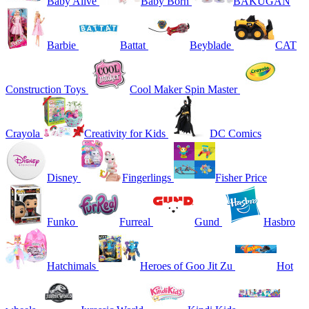
Baby Alive
Baby Born
BAKUGAN
Barbie
Battat
Beyblade
CAT
Construction Toys
Cool Maker Spin Master
Crayola
Creativity for Kids
DC Comics
Disney
Fingerlings
Fisher Price
Funko
Furreal
Gund
Hasbro
Hatchimals
Heroes of Goo Jit Zu
Hot