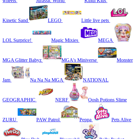
wheels
Jurassic World
Kindi Kids
Kinetic Sand
LEGO
Little live pets
LOL Surprice!
Magic Mixies
MEGA
MGA Glitter Babyz
MGA's Miniverse
Monster
Jam
Na Na Na MGA
NATIONAL
GEOGRAPHIC
NERF
Oosh Potions Slime
ZURU
PAW Patrol
Peppa
Pets Alive