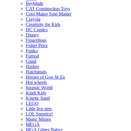
Beyblade
CAT Construction Toys
Cool Maker Spin Master
Crayola
Creativity for Kids
DC Comics
Disney
Fingerlings
Fisher Price
Funko
Furreal
Gund
Hasbro
Hatchimals
Heroes of Goo Jit Zu
Hot wheels
Jurassic World
Kindi Kids
Kinetic Sand
LEGO
Little live pets
LOL Surprice!
Magic Mixies
MEGA
MGA Glitter Babyz