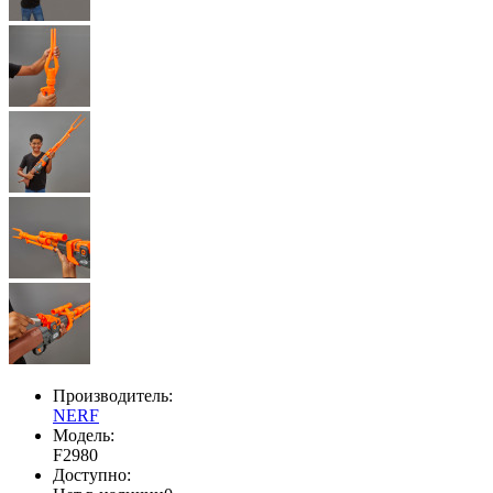
Производитель:
NERF
Модель:
F2980
Доступно: