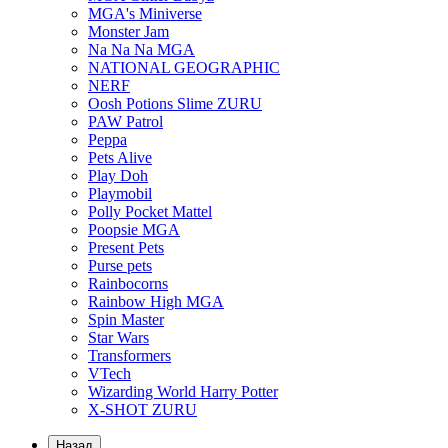
MGA's Miniverse
Monster Jam
Na Na Na MGA
NATIONAL GEOGRAPHIC
NERF
Oosh Potions Slime ZURU
PAW Patrol
Peppa
Pets Alive
Play Doh
Playmobil
Polly Pocket Mattel
Poopsie MGA
Present Pets
Purse pets
Rainbocorns
Rainbow High MGA
Spin Master
Star Wars
Transformers
VTech
Wizarding World Harry Potter
X-SHOT ZURU
Назад