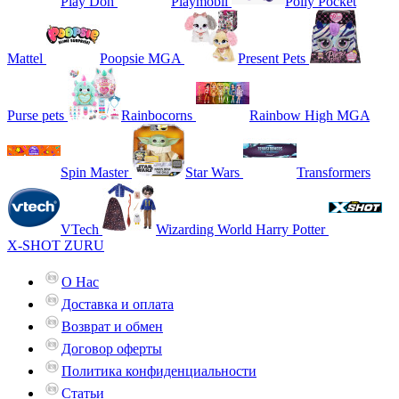
Play Doh
Playmobil
Polly Pocket
Mattel
Poopsie MGA
Present Pets
Purse pets
Rainbocorns
Rainbow High MGA
Spin Master
Star Wars
Transformers
VTech
Wizarding World Harry Potter
X-SHOT ZURU
О Нас
Доставка и оплата
Возврат и обмен
Договор оферты
Политика конфиденциальности
Статьи