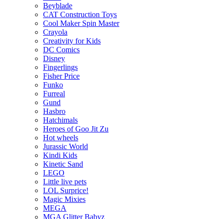
Beyblade
CAT Construction Toys
Cool Maker Spin Master
Crayola
Creativity for Kids
DC Comics
Disney
Fingerlings
Fisher Price
Funko
Furreal
Gund
Hasbro
Hatchimals
Heroes of Goo Jit Zu
Hot wheels
Jurassic World
Kindi Kids
Kinetic Sand
LEGO
Little live pets
LOL Surprice!
Magic Mixies
MEGA
MGA Glitter Babyz