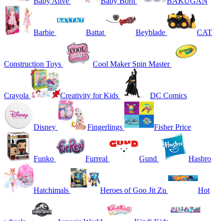
Baby Alive
Baby Born
BAKUGAN
Barbie
Battat
Beyblade
CAT
Construction Toys
Cool Maker Spin Master
Crayola
Creativity for Kids
DC Comics
Disney
Fingerlings
Fisher Price
Funko
Furreal
Gund
Hasbro
Hatchimals
Heroes of Goo Jit Zu
Hot