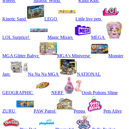
wheels
Jurassic World
Kindi Kids
Kinetic Sand
LEGO
Little live pets
LOL Surprice!
Magic Mixies
MEGA
MGA Glitter Babyz
MGA's Miniverse
Monster
Jam
Na Na Na MGA
NATIONAL
GEOGRAPHIC
NERF
Oosh Potions Slime
ZURU
PAW Patrol
Peppa
Pets Alive