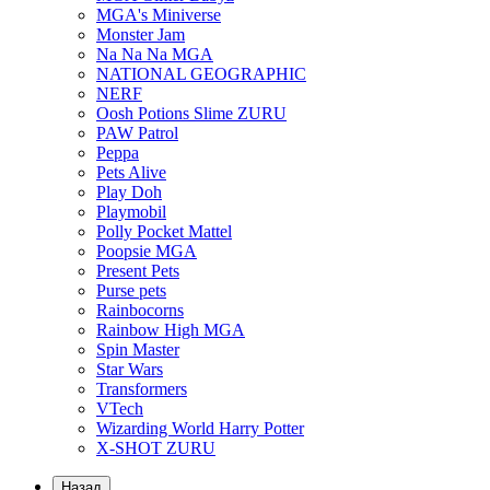
MGA's Miniverse
Monster Jam
Na Na Na MGA
NATIONAL GEOGRAPHIC
NERF
Oosh Potions Slime ZURU
PAW Patrol
Peppa
Pets Alive
Play Doh
Playmobil
Polly Pocket Mattel
Poopsie MGA
Present Pets
Purse pets
Rainbocorns
Rainbow High MGA
Spin Master
Star Wars
Transformers
VTech
Wizarding World Harry Potter
X-SHOT ZURU
Назад