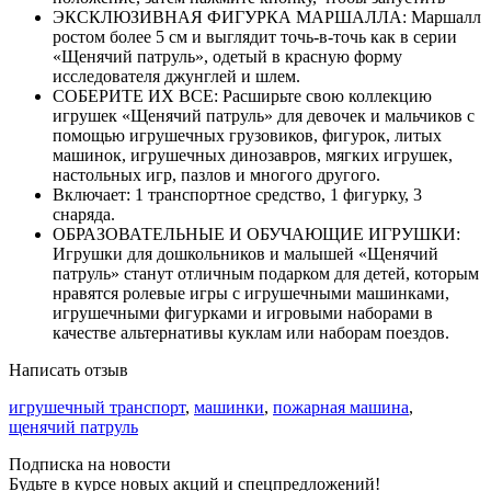
ЭКСКЛЮЗИВНАЯ ФИГУРКА МАРШАЛЛА: Маршалл
ростом более 5 см и выглядит точь-в-точь как в серии
«Щенячий патруль», одетый в красную форму
исследователя джунглей и шлем.
СОБЕРИТЕ ИХ ВСЕ: Расширьте свою коллекцию
игрушек «Щенячий патруль» для девочек и мальчиков с
помощью игрушечных грузовиков, фигурок, литых
машинок, игрушечных динозавров, мягких игрушек,
настольных игр, пазлов и многого другого.
Включает: 1 транспортное средство, 1 фигурку, 3
снаряда.
ОБРАЗОВАТЕЛЬНЫЕ И ОБУЧАЮЩИЕ ИГРУШКИ:
Игрушки для дошкольников и малышей «Щенячий
патруль» станут отличным подарком для детей, которым
нравятся ролевые игры с игрушечными машинками,
игрушечными фигурками и игровыми наборами в
качестве альтернативы куклам или наборам поездов.
Написать отзыв
игрушечный транспорт
,
машинки
,
пожарная машина
,
щенячий патруль
Подписка на новости
Будьте в курсе новых акций и спецпредложений!