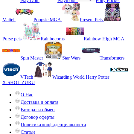
Play Doh
Playmobil
Polly Pocket
Mattel
Poopsie MGA
Present Pets
Purse pets
Rainbocorns
Rainbow High MGA
Spin Master
Star Wars
Transformers
VTech
Wizarding World Harry Potter
X-SHOT ZURU
О Нас
Доставка и оплата
Возврат и обмен
Договор оферты
Политика конфиденциальности
Статьи