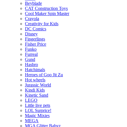
Beyblade
CAT Construction Toys
Cool Maker Spin Master
Crayola
Creativity for Kids
DC Comics
Disney
Fingerlings
Fisher Price
Funko
Furreal
Gund
Hasbro
Hatchimals
Heroes of Goo Jit Zu
Hot wheels
Jurassic World
Kindi Kids
Kinetic Sand
LEGO
Little live pets
LOL Surprice!
Magic Mixies
MEGA
MGA Glitter Babyz