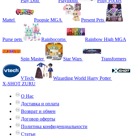
Play Doh
Playmobil
Polly Pocket
Mattel
Poopsie MGA
Present Pets
Purse pets
Rainbocorns
Rainbow High MGA
Spin Master
Star Wars
Transformers
VTech
Wizarding World Harry Potter
X-SHOT ZURU
О Нас
Доставка и оплата
Возврат и обмен
Договор оферты
Политика конфиденциальности
Статьи