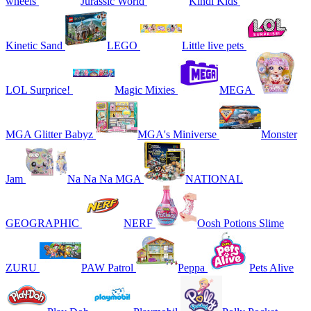
wheels
Jurassic World
Kindi Kids
Kinetic Sand
LEGO
Little live pets
LOL Surprice!
Magic Mixies
MEGA
MGA Glitter Babyz
MGA's Miniverse
Monster
Jam
Na Na Na MGA
NATIONAL
GEOGRAPHIC
NERF
Oosh Potions Slime
ZURU
PAW Patrol
Peppa
Pets Alive