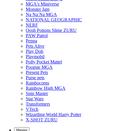
MGA's Miniverse
Monster Jam
Na Na Na MGA
NATIONAL GEOGRAPHIC
NERF
Oosh Potions Slime ZURU
PAW Patrol
Peppa
Pets Alive
Play Doh
Playmobil
Polly Pocket Mattel
Poopsie MGA
Present Pets
Purse pets
Rainbocorns
Rainbow High MGA
Spin Master
Star Wars
Transformers
VTech
Wizarding World Harry Potter
X-SHOT ZURU
Назад