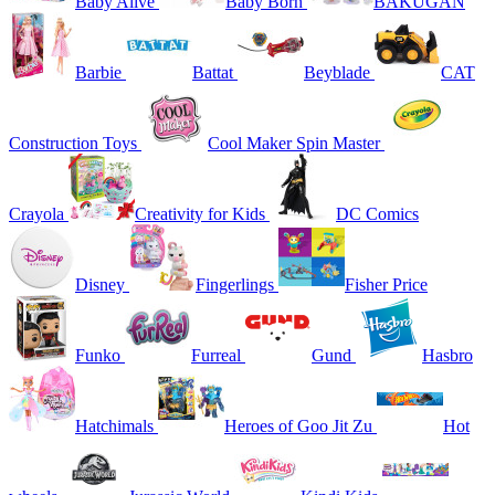
Baby Alive
Baby Born
BAKUGAN
Barbie
Battat
Beyblade
CAT
Construction Toys
Cool Maker Spin Master
Crayola
Creativity for Kids
DC Comics
Disney
Fingerlings
Fisher Price
Funko
Furreal
Gund
Hasbro
Hatchimals
Heroes of Goo Jit Zu
Hot