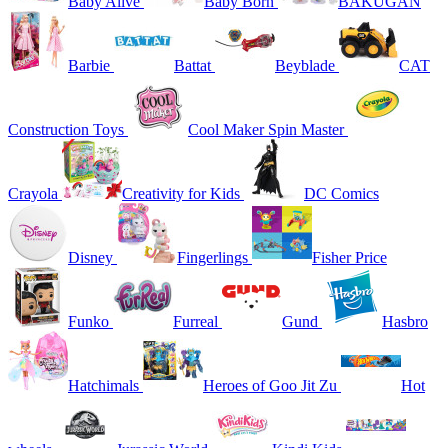
Baby Alive
Baby Born
BAKUGAN
Barbie
Battat
Beyblade
CAT
Construction Toys
Cool Maker Spin Master
Crayola
Creativity for Kids
DC Comics
Disney
Fingerlings
Fisher Price
Funko
Furreal
Gund
Hasbro
Hatchimals
Heroes of Goo Jit Zu
Hot