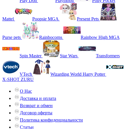
Play Doh
Playmobil
Polly Pocket
Mattel
Poopsie MGA
Present Pets
Purse pets
Rainbocorns
Rainbow High MGA
Spin Master
Star Wars
Transformers
VTech
Wizarding World Harry Potter
X-SHOT ZURU
О Нас
Доставка и оплата
Возврат и обмен
Договор оферты
Политика конфиденциальности
Статьи