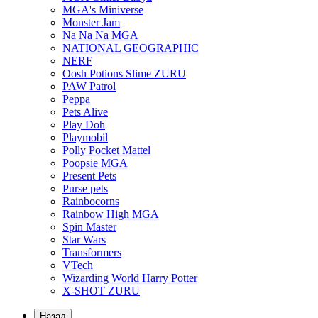
MGA's Miniverse
Monster Jam
Na Na Na MGA
NATIONAL GEOGRAPHIC
NERF
Oosh Potions Slime ZURU
PAW Patrol
Peppa
Pets Alive
Play Doh
Playmobil
Polly Pocket Mattel
Poopsie MGA
Present Pets
Purse pets
Rainbocorns
Rainbow High MGA
Spin Master
Star Wars
Transformers
VTech
Wizarding World Harry Potter
X-SHOT ZURU
Назад