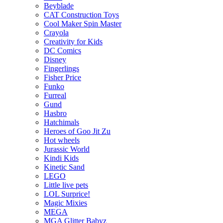
Beyblade
CAT Construction Toys
Cool Maker Spin Master
Crayola
Creativity for Kids
DC Comics
Disney
Fingerlings
Fisher Price
Funko
Furreal
Gund
Hasbro
Hatchimals
Heroes of Goo Jit Zu
Hot wheels
Jurassic World
Kindi Kids
Kinetic Sand
LEGO
Little live pets
LOL Surprice!
Magic Mixies
MEGA
MGA Glitter Babyz