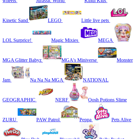
wheels
Jurassic World
Kindi Kids
Kinetic Sand
LEGO
Little live pets
LOL Surprice!
Magic Mixies
MEGA
MGA Glitter Babyz
MGA's Miniverse
Monster
Jam
Na Na Na MGA
NATIONAL
GEOGRAPHIC
NERF
Oosh Potions Slime
ZURU
PAW Patrol
Peppa
Pets Alive