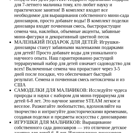
для 7-летнего мальчика тому, кто любит науку и
практические занятия! В комплект входит все
необходимое для выращивания собственного мини-сада
динозавров, просто добавьте воды! В комплект поделки
динозавра входят почвенная смесь, быстрорастущие
семена чиа, наклейки, объемные акценты, забавные
мини-фигурки и декоративный цветной песок
МАЛЕНЬКИЙ ПОДАРОК ​​ДЛЯ ДЕТЕЙ: Игрушки-
динозавры станут забавными маленькими подарками
для детей! Просто добавьте воды для уникального
научного опыта. Наш гарантированно растущий
террариумный набор для детей означает садоводство для
всех! Включенные семена чиа прорастают через 3-5
дней после посадки, что обеспечивает быстрый
результат. Семена и почвенная смесь нетоксичны и из
США
САМОДЕЛКИ ДЛЯ МАЛЬЧИКОВ: Исследуйте чудеса
природы и науки с набором для мини-террариума для
детей 6-8 лет. Это научное занятие STEAM легкое и
веселое. Разжигайте любопытство, вдохновляйте на
творчество и интригуйте доисторическими временами,
создавая поделки и предметы искусства с динозаврами
ИГРУШКИ ДЛЯ МАЛЬЧИКОВ: Выращивание
собственного сада динозавров — это отличное детское
занятие для детей 6–8 лет. Изготовление динозавров —