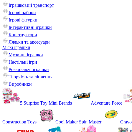
Іграшковий транспорт
Ігрові набори
Ігрові фігурки
Інтерактивні іграшки
Конструктори
Ляльки та аксесуари
М'які іграшки
Музичні іграшки
Настільні iгри
Розвиваючі іграшки
Творчість та ліплення
Виробники
5 Surprise Toy Mini Brands
Adventure Force
Construction Toys
Cool Maker Spin Master
Crayo