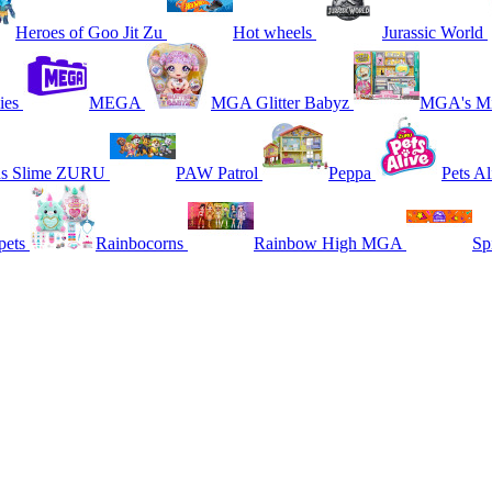
Heroes of Goo Jit Zu
Hot wheels
Jurassic World
ies
MEGA
MGA Glitter Babyz
MGA's Mi
ns Slime ZURU
PAW Patrol
Peppa
Pets Al
pets
Rainbocorns
Rainbow High MGA
Sp