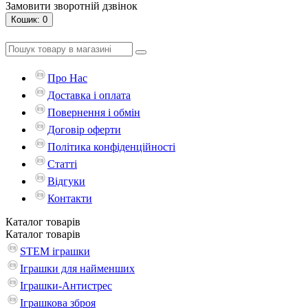
Замовити зворотній дзвінок
Кошик
: 0
Про Нас
Доставка і оплата
Повернення і обмін
Договір оферти
Політика конфіденційності
Статті
Відгуки
Контакти
Каталог
товарів
Каталог
товарів
STEM іграшки
Іграшки для найменших
Іграшки-Антистрес
Іграшкова зброя