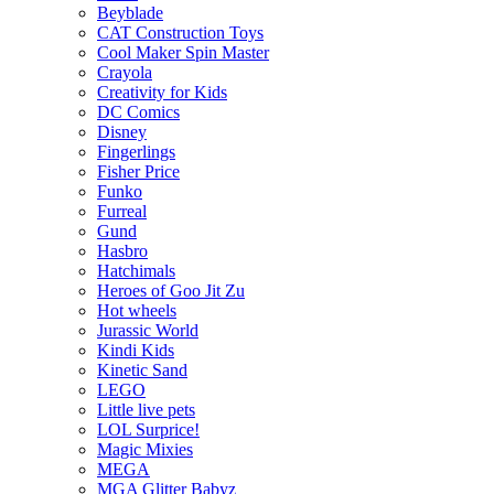
Beyblade
CAT Construction Toys
Cool Maker Spin Master
Crayola
Creativity for Kids
DC Comics
Disney
Fingerlings
Fisher Price
Funko
Furreal
Gund
Hasbro
Hatchimals
Heroes of Goo Jit Zu
Hot wheels
Jurassic World
Kindi Kids
Kinetic Sand
LEGO
Little live pets
LOL Surprice!
Magic Mixies
MEGA
MGA Glitter Babyz