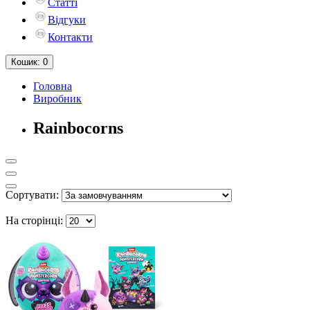
Статті
Відгуки
Контакти
Кошик
: 0
Головна
Виробник
Rainbocorns
Сортувати:
На сторінці: