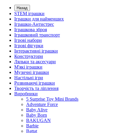
Назад
STEM іграшки
Іграшки для найменших
Іграшки-Антистрес
Іграшкова зброя
Іграшковий транспорт
Ігрові набори
Ігрові фігурки
Інтерактивні іграшки
Конструктори
Ляльки та аксесуари
М'які іграшки
Музичні іграшки
Настільні iгри
Розвиваючі іграшки
Творчість та ліплення
Виробники
5 Surprise Toy Mini Brands
Adventure Force
Baby Alive
Baby Born
BAKUGAN
Barbie
Battat