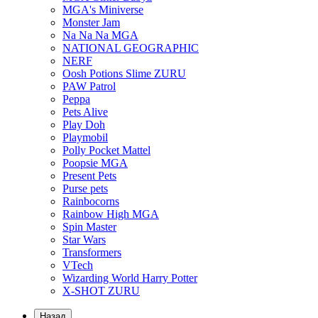
MGA's Miniverse
Monster Jam
Na Na Na MGA
NATIONAL GEOGRAPHIC
NERF
Oosh Potions Slime ZURU
PAW Patrol
Peppa
Pets Alive
Play Doh
Playmobil
Polly Pocket Mattel
Poopsie MGA
Present Pets
Purse pets
Rainbocorns
Rainbow High MGA
Spin Master
Star Wars
Transformers
VTech
Wizarding World Harry Potter
X-SHOT ZURU
Назад