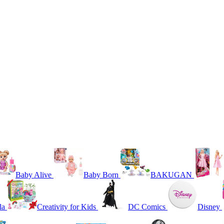
Baby Alive
Baby Born
BAKUGAN
la
Creativity for Kids
DC Comics
Disney