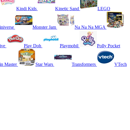
Kindi Kids
Kinetic Sand
LEGO
niverse
Monster Jam
Na Na Na MGA
ive
Play Doh
Playmobil
Polly Pocket
in Master
Star Wars
Transformers
VTech