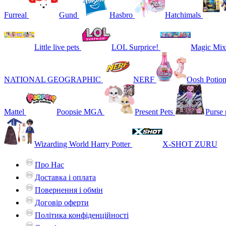
Furreal
Gund
Hasbro
Hatchimals
Little live pets
LOL Surprice!
Magic Mix
NATIONAL GEOGRAPHIC
NERF
Oosh Potio
Mattel
Poopsie MGA
Present Pets
Purse 
Wizarding World Harry Potter
X-SHOT ZURU
Про Нас
Доставка і оплата
Повернення і обмін
Договір оферти
Політика конфіденційності