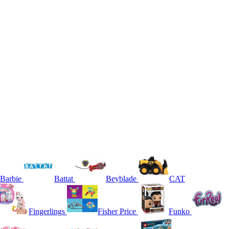
Barbie
Battat
Beyblade
CAT
Fingerlings
Fisher Price
Funko