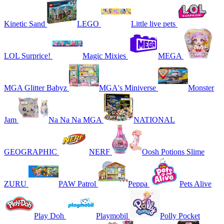
Kinetic Sand
LEGO
Little live pets
LOL Surprice!
Magic Mixies
MEGA
MGA Glitter Babyz
MGA's Miniverse
Monster
Jam
Na Na Na MGA
NATIONAL
GEOGRAPHIC
NERF
Oosh Potions Slime
ZURU
PAW Patrol
Peppa
Pets Alive
Play Doh
Playmobil
Polly Pocket