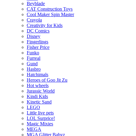
Beyblade
CAT Construction Toys
Cool Maker Spin Master
Crayola
Creativity for Kids
DC Comics
Disney
Fingerlings
Fisher Price
Funko
Furreal
Gund
Hasbro
Hatchimals
Heroes of Goo Jit Zu
Hot wheels
Jurassic World
Kindi Kids
Kinetic Sand
LEGO
Little live pets
LOL Surprice!
Magic Mixies
MEGA
MGA Glitter Babyz