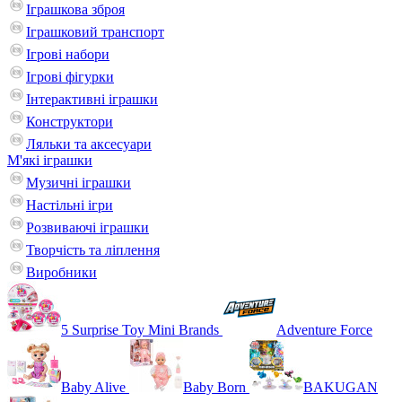
Іграшкова зброя
Іграшковий транспорт
Ігрові набори
Ігрові фігурки
Інтерактивні іграшки
Конструктори
Ляльки та аксесуари
М'які іграшки
Музичні іграшки
Настільні iгри
Розвиваючі іграшки
Творчість та ліплення
Виробники
5 Surprise Toy Mini Brands
Adventure Force
Baby Alive
Baby Born
BAKUGAN