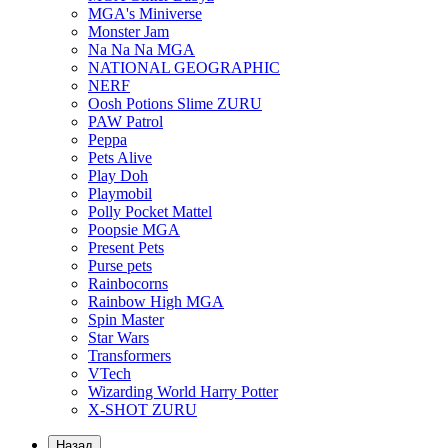
MGA's Miniverse
Monster Jam
Na Na Na MGA
NATIONAL GEOGRAPHIC
NERF
Oosh Potions Slime ZURU
PAW Patrol
Peppa
Pets Alive
Play Doh
Playmobil
Polly Pocket Mattel
Poopsie MGA
Present Pets
Purse pets
Rainbocorns
Rainbow High MGA
Spin Master
Star Wars
Transformers
VTech
Wizarding World Harry Potter
X-SHOT ZURU
Назад