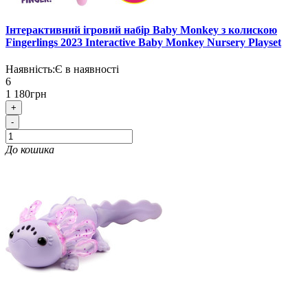
Інтерактивний ігровий набір Baby Monkey з колискою
Fingerlings 2023 Interactive Baby Monkey Nursery Playset
Наявність:
Є в наявності
6
1 180грн
+
-
До кошика