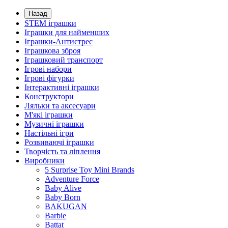
Назад
STEM іграшки
Іграшки для найменших
Іграшки-Антистрес
Іграшкова зброя
Іграшковий транспорт
Ігрові набори
Ігрові фігурки
Інтерактивні іграшки
Конструктори
Ляльки та аксесуари
М'які іграшки
Музичні іграшки
Настільні iгри
Розвиваючі іграшки
Творчість та ліплення
Виробники
5 Surprise Toy Mini Brands
Adventure Force
Baby Alive
Baby Born
BAKUGAN
Barbie
Battat