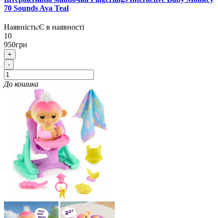
70 Sounds Ava Teal
Наявність:
Є в наявності
10
950грн
+
-
До кошика