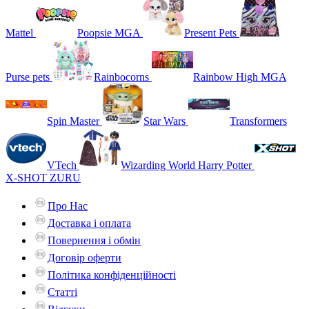
Mattel
Poopsie MGA
Present Pets
Purse pets
Rainbocorns
Rainbow High MGA
Spin Master
Star Wars
Transformers
VTech
Wizarding World Harry Potter
X-SHOT ZURU
Про Нас
Доставка і оплата
Повернення і обмін
Договір оферти
Політика конфіденційності
Статті