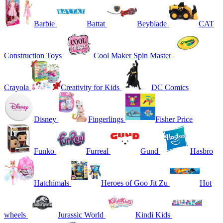
Barbie
Battat
Beyblade
CAT
Construction Toys
Cool Maker Spin Master
Crayola
Creativity for Kids
DC Comics
Disney
Fingerlings
Fisher Price
Funko
Furreal
Gund
Hasbro
Hatchimals
Heroes of Goo Jit Zu
Hot
wheels
Jurassic World
Kindi Kids