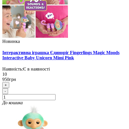
Новинка
Інтерактивна іграшка Єдиноріг Fingerlings Magic Moods
Interactive Baby Unicorn Mimi Pink
Наявність:
Є в наявності
10
950грн
+
-
До кошика