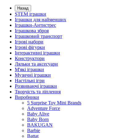
Назад
STEM іграшки
Іграшки для найменших
Іграшки-Антистрес
Іграшкова зброя
Іграшковий транспорт
Ігрові набори
Ігрові фігурки
Інтерактивні іграшки
Конструктори
Ляльки та аксесуари
М'які іграшки
Музичні іграшки
Настільні iгри
Розвиваючі іграшки
Творчість та ліплення
Виробники
5 Surprise Toy Mini Brands
Adventure Force
Baby Alive
Baby Born
BAKUGAN
Barbie
Battat