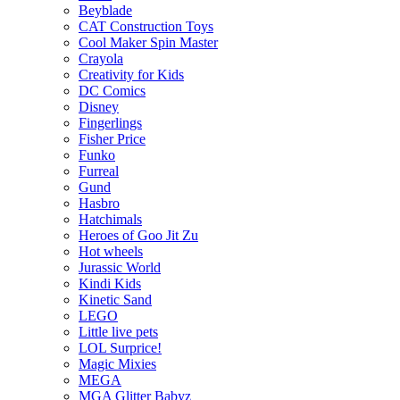
Beyblade
CAT Construction Toys
Cool Maker Spin Master
Crayola
Creativity for Kids
DC Comics
Disney
Fingerlings
Fisher Price
Funko
Furreal
Gund
Hasbro
Hatchimals
Heroes of Goo Jit Zu
Hot wheels
Jurassic World
Kindi Kids
Kinetic Sand
LEGO
Little live pets
LOL Surprice!
Magic Mixies
MEGA
MGA Glitter Babyz