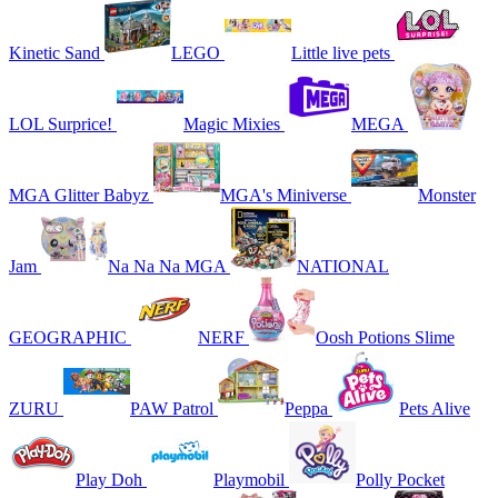
Kinetic Sand
LEGO
Little live pets
LOL Surprice!
Magic Mixies
MEGA
MGA Glitter Babyz
MGA's Miniverse
Monster
Jam
Na Na Na MGA
NATIONAL
GEOGRAPHIC
NERF
Oosh Potions Slime
ZURU
PAW Patrol
Peppa
Pets Alive
Play Doh
Playmobil
Polly Pocket