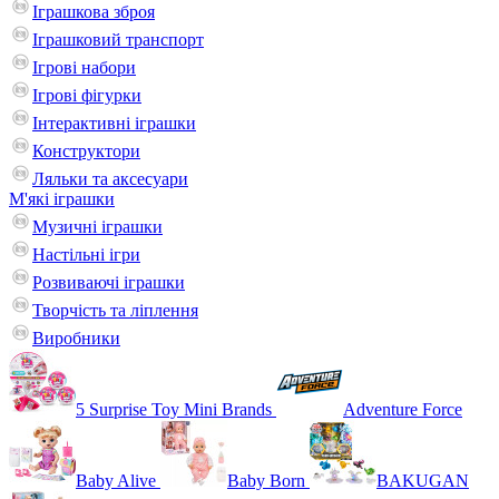
Іграшкова зброя
Іграшковий транспорт
Ігрові набори
Ігрові фігурки
Інтерактивні іграшки
Конструктори
Ляльки та аксесуари
М'які іграшки
Музичні іграшки
Настільні iгри
Розвиваючі іграшки
Творчість та ліплення
Виробники
5 Surprise Toy Mini Brands
Adventure Force
Baby Alive
Baby Born
BAKUGAN