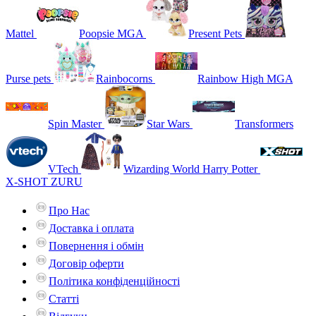
Mattel
Poopsie MGA
Present Pets
Purse pets
Rainbocorns
Rainbow High MGA
Spin Master
Star Wars
Transformers
VTech
Wizarding World Harry Potter
X-SHOT ZURU
Про Нас
Доставка і оплата
Повернення і обмін
Договір оферти
Політика конфіденційності
Статті