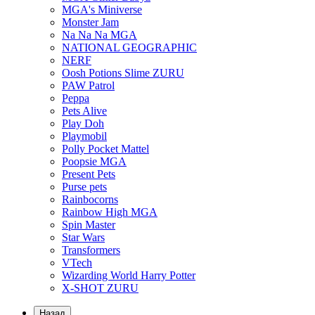
MGA's Miniverse
Monster Jam
Na Na Na MGA
NATIONAL GEOGRAPHIC
NERF
Oosh Potions Slime ZURU
PAW Patrol
Peppa
Pets Alive
Play Doh
Playmobil
Polly Pocket Mattel
Poopsie MGA
Present Pets
Purse pets
Rainbocorns
Rainbow High MGA
Spin Master
Star Wars
Transformers
VTech
Wizarding World Harry Potter
X-SHOT ZURU
Назад