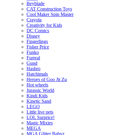
Beyblade
CAT Construction Toys
Cool Maker Spin Master
Crayola
Creativity for Kids
DC Comics
Disney
Fingerlings
Fisher Price
Funko
Furreal
Gund
Hasbro
Hatchimals
Heroes of Goo Jit Zu
Hot wheels
Jurassic World
Kindi Kids
Kinetic Sand
LEGO
Little live pets
LOL Surprice!
Magic Mixies
MEGA
MGA Glitter Babyz