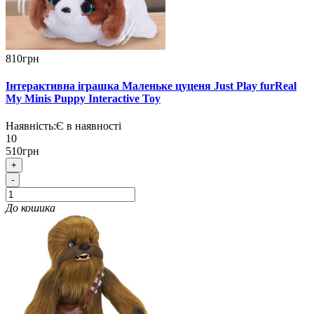
810грн
Інтерактивна іграшка Маленьке цуценя Just Play furReal
My Minis Puppy Interactive Toy
Наявність:
Є в наявності
10
510грн
+
-
До кошика