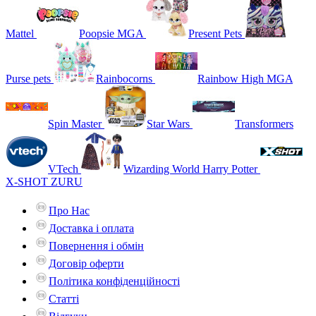
Mattel
Poopsie MGA
Present Pets
Purse pets
Rainbocorns
Rainbow High MGA
Spin Master
Star Wars
Transformers
VTech
Wizarding World Harry Potter
X-SHOT ZURU
Про Нас
Доставка і оплата
Повернення і обмін
Договір оферти
Політика конфіденційності
Статті