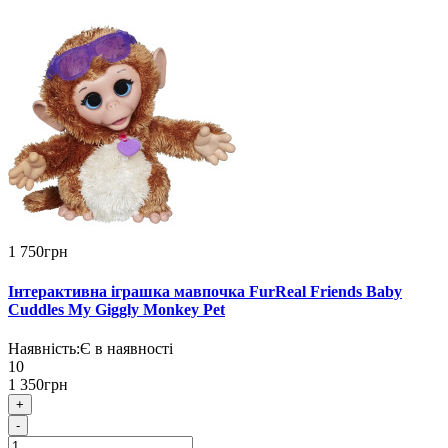
1 750грн
Інтерактивна іграшка мавпочка FurReal Friends Baby
Cuddles My Giggly Monkey Pet
Наявність:
Є в наявності
10
1 350грн
+
-