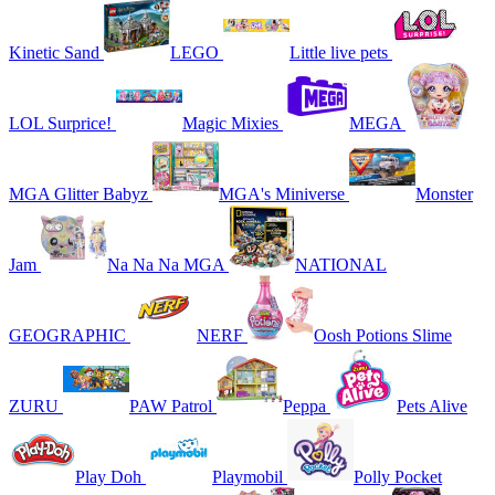
Kinetic Sand
LEGO
Little live pets
LOL Surprice!
Magic Mixies
MEGA
MGA Glitter Babyz
MGA's Miniverse
Monster
Jam
Na Na Na MGA
NATIONAL
GEOGRAPHIC
NERF
Oosh Potions Slime
ZURU
PAW Patrol
Peppa
Pets Alive
Play Doh
Playmobil
Polly Pocket