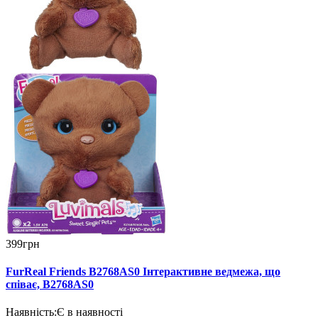
399грн
FurReal Friends B2768AS0 Інтерактивне ведмежа, що
співає, B2768AS0
Наявність:
Є в наявності