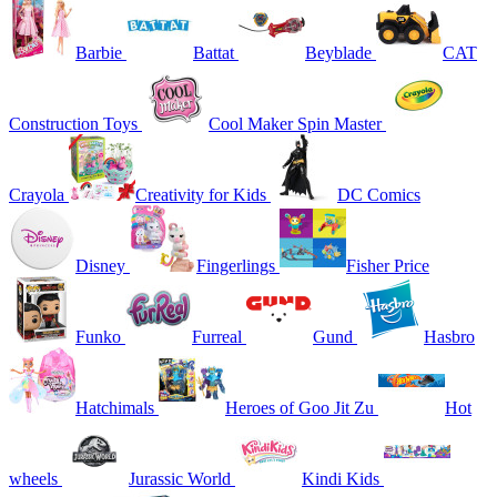
Barbie
Battat
Beyblade
CAT
Construction Toys
Cool Maker Spin Master
Crayola
Creativity for Kids
DC Comics
Disney
Fingerlings
Fisher Price
Funko
Furreal
Gund
Hasbro
Hatchimals
Heroes of Goo Jit Zu
Hot
wheels
Jurassic World
Kindi Kids