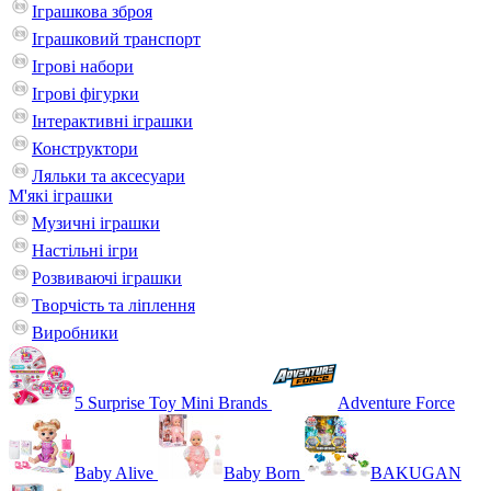
Іграшкова зброя
Іграшковий транспорт
Ігрові набори
Ігрові фігурки
Інтерактивні іграшки
Конструктори
Ляльки та аксесуари
М'які іграшки
Музичні іграшки
Настільні iгри
Розвиваючі іграшки
Творчість та ліплення
Виробники
5 Surprise Toy Mini Brands
Adventure Force
Baby Alive
Baby Born
BAKUGAN