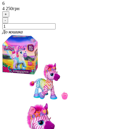
6
4 250грн
+
-
До кошика