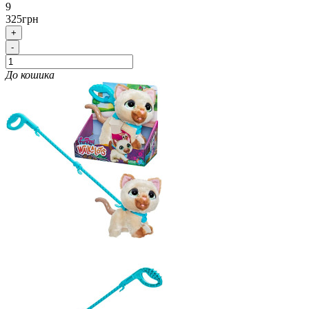
9
325грн
+
-
До кошика