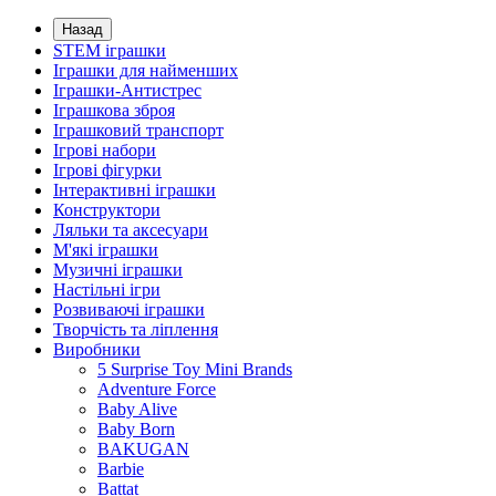
Назад
STEM іграшки
Іграшки для найменших
Іграшки-Антистрес
Іграшкова зброя
Іграшковий транспорт
Ігрові набори
Ігрові фігурки
Інтерактивні іграшки
Конструктори
Ляльки та аксесуари
М'які іграшки
Музичні іграшки
Настільні iгри
Розвиваючі іграшки
Творчість та ліплення
Виробники
5 Surprise Toy Mini Brands
Adventure Force
Baby Alive
Baby Born
BAKUGAN
Barbie
Battat