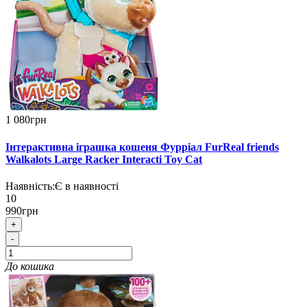
1 080грн
Інтерактивна іграшка кошеня Фурріал FurReal friends
Walkalots Large Racker Interacti Toy Cat
Наявність:
Є в наявності
10
990грн
+
-
До кошика