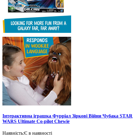
Інтерактивна іграшка Фурріал Зіркові Війни Чубака STAR
WARS Ultimate Co-pilot Chewie
Наявність:
Є в наявності