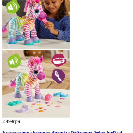
2 499грн
Інтерактивна іграшка Фурріал Райдужна Зебра furReal