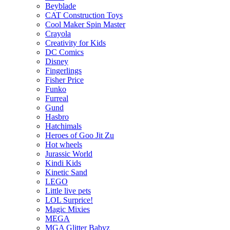
Beyblade
CAT Construction Toys
Cool Maker Spin Master
Crayola
Creativity for Kids
DC Comics
Disney
Fingerlings
Fisher Price
Funko
Furreal
Gund
Hasbro
Hatchimals
Heroes of Goo Jit Zu
Hot wheels
Jurassic World
Kindi Kids
Kinetic Sand
LEGO
Little live pets
LOL Surprice!
Magic Mixies
MEGA
MGA Glitter Babyz