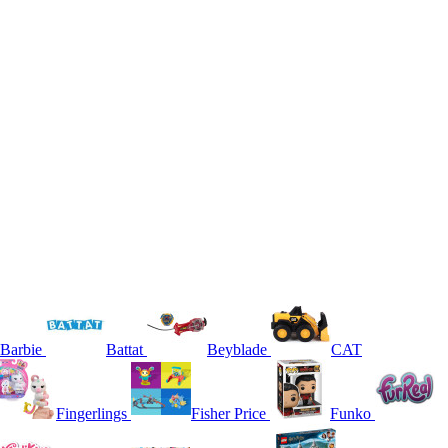
Barbie
Battat
Beyblade
CAT
Fingerlings
Fisher Price
Funko