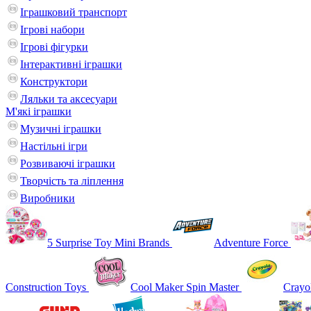
Іграшковий транспорт
Ігрові набори
Ігрові фігурки
Інтерактивні іграшки
Конструктори
Ляльки та аксесуари
М'які іграшки
Музичні іграшки
Настільні iгри
Розвиваючі іграшки
Творчість та ліплення
Виробники
5 Surprise Toy Mini Brands
Adventure Force
Construction Toys
Cool Maker Spin Master
Crayo