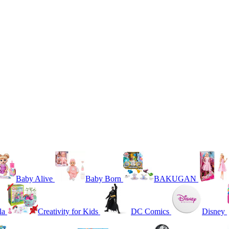
Baby Alive
Baby Born
BAKUGAN
la
Creativity for Kids
DC Comics
Disney