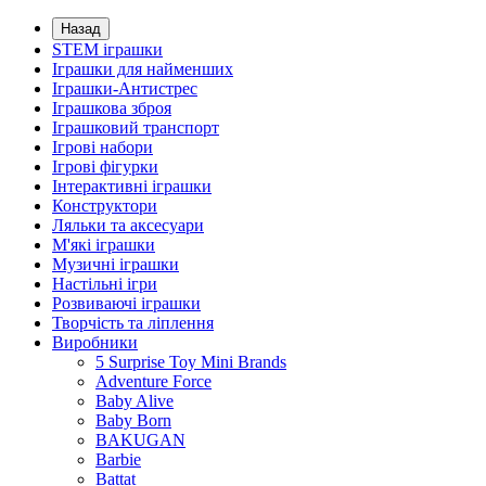
Назад
STEM іграшки
Іграшки для найменших
Іграшки-Антистрес
Іграшкова зброя
Іграшковий транспорт
Ігрові набори
Ігрові фігурки
Інтерактивні іграшки
Конструктори
Ляльки та аксесуари
М'які іграшки
Музичні іграшки
Настільні iгри
Розвиваючі іграшки
Творчість та ліплення
Виробники
5 Surprise Toy Mini Brands
Adventure Force
Baby Alive
Baby Born
BAKUGAN
Barbie
Battat