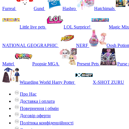
Furreal
Gund
Hasbro
Hatchimals
Little live pets
LOL Surprice!
Magic Mix
NATIONAL GEOGRAPHIC
NERF
Oosh Potio
Mattel
Poopsie MGA
Present Pets
Purse 
Wizarding World Harry Potter
X-SHOT ZURU
Про Нас
Доставка і оплата
Повернення і обмін
Договір оферти
Політика конфіденційності