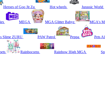
Heroes of Goo Jit Zu
Hot wheels
Jurassic World
ies
MEGA
MGA Glitter Babyz
MGA's Mi
ns Slime ZURU
PAW Patrol
Peppa
Pets Al
pets
Rainbocorns
Rainbow High MGA
Sp