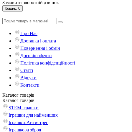
Замовити зворотній дзвінок
Кошик
: 0
Про Нас
Доставка і оплата
Повернення і обмін
Договір оферти
Політика конфіденційності
Статті
Відгуки
Контакти
Каталог
товарів
Каталог
товарів
STEM іграшки
Іграшки для найменших
Іграшки-Антистрес
Іграшкова зброя