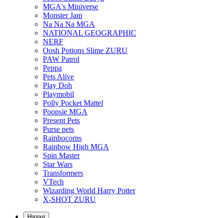
MGA's Miniverse
Monster Jam
Na Na Na MGA
NATIONAL GEOGRAPHIC
NERF
Oosh Potions Slime ZURU
PAW Patrol
Peppa
Pets Alive
Play Doh
Playmobil
Polly Pocket Mattel
Poopsie MGA
Present Pets
Purse pets
Rainbocorns
Rainbow High MGA
Spin Master
Star Wars
Transformers
VTech
Wizarding World Harry Potter
X-SHOT ZURU
Назад