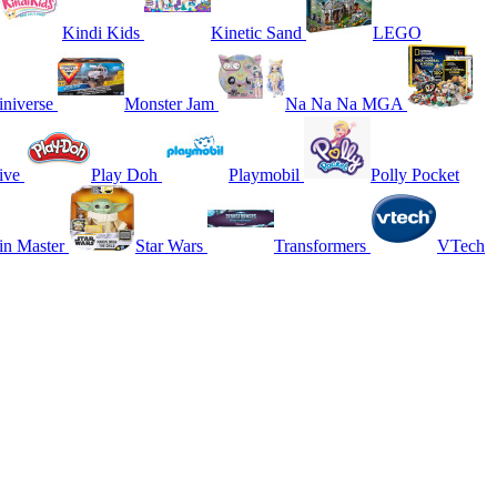
Kindi Kids
Kinetic Sand
LEGO
niverse
Monster Jam
Na Na Na MGA
ive
Play Doh
Playmobil
Polly Pocket
in Master
Star Wars
Transformers
VTech