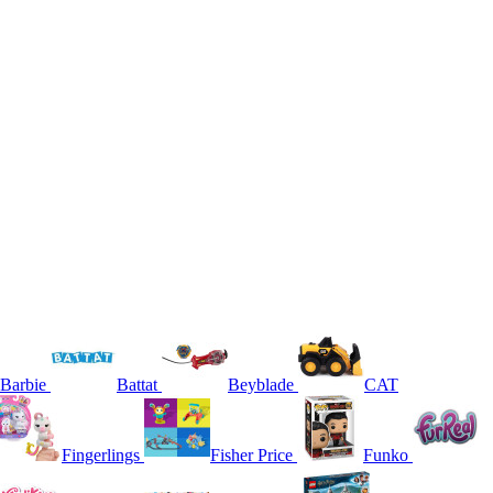
Barbie
Battat
Beyblade
CAT
Fingerlings
Fisher Price
Funko