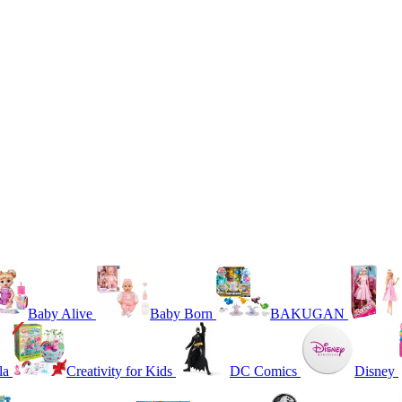
Baby Alive
Baby Born
BAKUGAN
la
Creativity for Kids
DC Comics
Disney