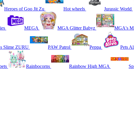
Heroes of Goo Jit Zu
Hot wheels
Jurassic World
ies
MEGA
MGA Glitter Babyz
MGA's Mi
ns Slime ZURU
PAW Patrol
Peppa
Pets Al
pets
Rainbocorns
Rainbow High MGA
Sp