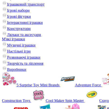
Іграшковий транспорт
Ігрові набори
Ігрові фігурки
Інтерактивні іграшки
Конструктори
Ляльки та аксесуари
М'які іграшки
Музичні іграшки
Настільні iгри
Розвиваючі іграшки
Творчість та ліплення
Виробники
5 Surprise Toy Mini Brands
Adventure Force
Construction Toys
Cool Maker Spin Master
Crayo