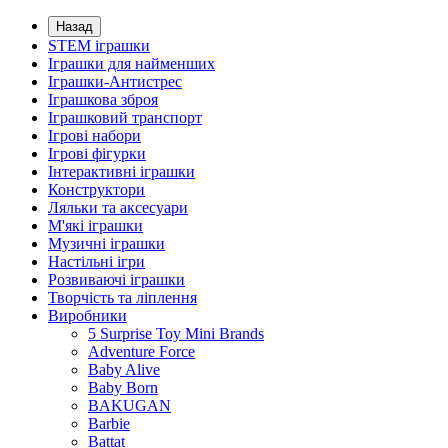
Назад
STEM іграшки
Іграшки для найменших
Іграшки-Антистрес
Іграшкова зброя
Іграшковий транспорт
Ігрові набори
Ігрові фігурки
Інтерактивні іграшки
Конструктори
Ляльки та аксесуари
М'які іграшки
Музичні іграшки
Настільні iгри
Розвиваючі іграшки
Творчість та ліплення
Виробники
5 Surprise Toy Mini Brands
Adventure Force
Baby Alive
Baby Born
BAKUGAN
Barbie
Battat