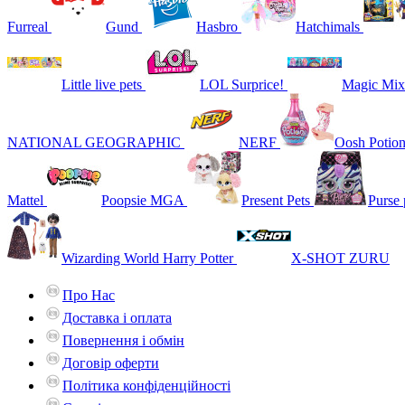
Furreal
Gund
Hasbro
Hatchimals
Little live pets
LOL Surprice!
Magic Mix
NATIONAL GEOGRAPHIC
NERF
Oosh Potio
Mattel
Poopsie MGA
Present Pets
Purse 
Wizarding World Harry Potter
X-SHOT ZURU
Про Нас
Доставка і оплата
Повернення і обмін
Договір оферти
Політика конфіденційності