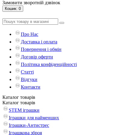
Замовити зворотній дзвінок
Кошик
: 0
Про Нас
Доставка і оплата
Повернення і обмін
Договір оферти
Політика конфіденційності
Статті
Відгуки
Контакти
Каталог
товарів
Каталог
товарів
STEM іграшки
Іграшки для найменших
Іграшки-Антистрес
Іграшкова зброя