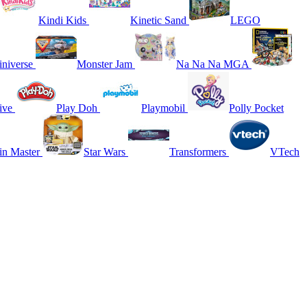
Kindi Kids
Kinetic Sand
LEGO
niverse
Monster Jam
Na Na Na MGA
ive
Play Doh
Playmobil
Polly Pocket
in Master
Star Wars
Transformers
VTech