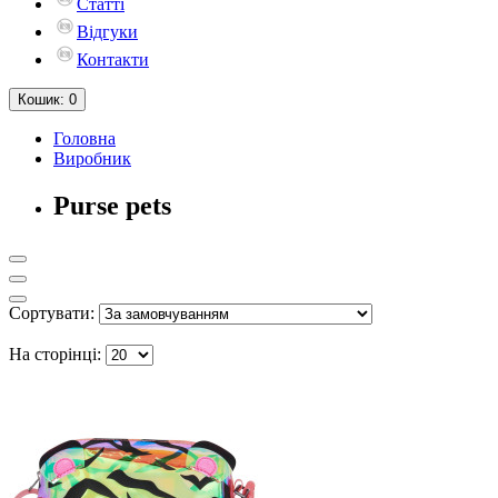
Статті
Відгуки
Контакти
Кошик
: 0
Головна
Виробник
Purse pets
Сортувати:
На сторінці: