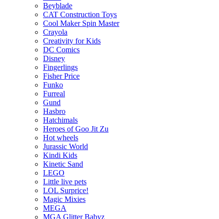
Beyblade
CAT Construction Toys
Cool Maker Spin Master
Crayola
Creativity for Kids
DC Comics
Disney
Fingerlings
Fisher Price
Funko
Furreal
Gund
Hasbro
Hatchimals
Heroes of Goo Jit Zu
Hot wheels
Jurassic World
Kindi Kids
Kinetic Sand
LEGO
Little live pets
LOL Surprice!
Magic Mixies
MEGA
MGA Glitter Babyz