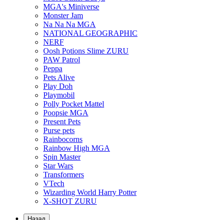
MGA's Miniverse
Monster Jam
Na Na Na MGA
NATIONAL GEOGRAPHIC
NERF
Oosh Potions Slime ZURU
PAW Patrol
Peppa
Pets Alive
Play Doh
Playmobil
Polly Pocket Mattel
Poopsie MGA
Present Pets
Purse pets
Rainbocorns
Rainbow High MGA
Spin Master
Star Wars
Transformers
VTech
Wizarding World Harry Potter
X-SHOT ZURU
Назад