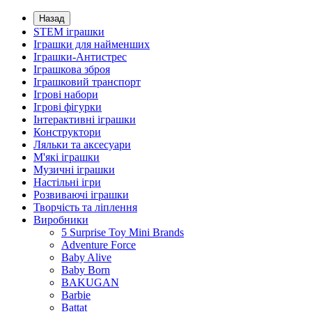
Назад
STEM іграшки
Іграшки для найменших
Іграшки-Антистрес
Іграшкова зброя
Іграшковий транспорт
Ігрові набори
Ігрові фігурки
Інтерактивні іграшки
Конструктори
Ляльки та аксесуари
М'які іграшки
Музичні іграшки
Настільні iгри
Розвиваючі іграшки
Творчість та ліплення
Виробники
5 Surprise Toy Mini Brands
Adventure Force
Baby Alive
Baby Born
BAKUGAN
Barbie
Battat