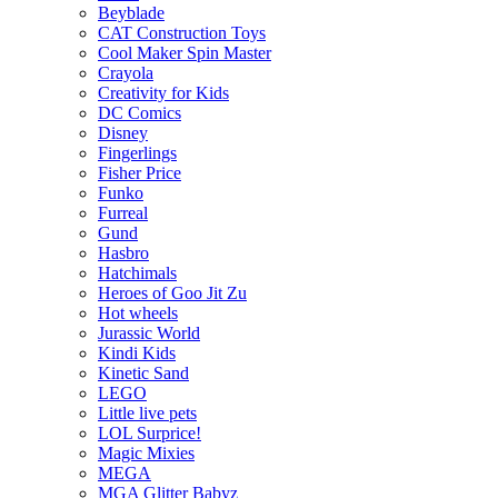
Beyblade
CAT Construction Toys
Cool Maker Spin Master
Crayola
Creativity for Kids
DC Comics
Disney
Fingerlings
Fisher Price
Funko
Furreal
Gund
Hasbro
Hatchimals
Heroes of Goo Jit Zu
Hot wheels
Jurassic World
Kindi Kids
Kinetic Sand
LEGO
Little live pets
LOL Surprice!
Magic Mixies
MEGA
MGA Glitter Babyz