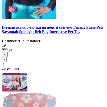
Інтерактивна сумочка на пояс зі світлом Гепард Purse Pets
Savannah Spotlight Belt Bag Interactive Pet Toy
Наявність:
Є в наявності
19
999грн
+
-
До кошика