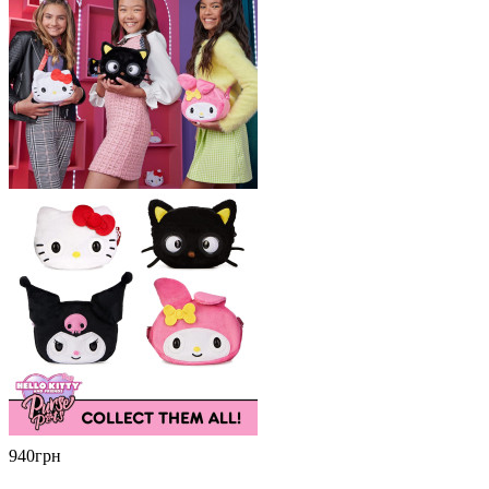
940грн