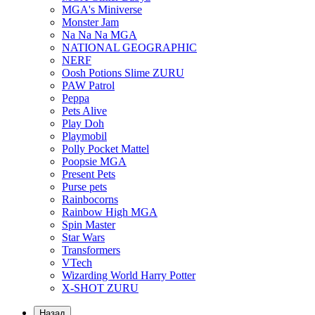
MGA's Miniverse
Monster Jam
Na Na Na MGA
NATIONAL GEOGRAPHIC
NERF
Oosh Potions Slime ZURU
PAW Patrol
Peppa
Pets Alive
Play Doh
Playmobil
Polly Pocket Mattel
Poopsie MGA
Present Pets
Purse pets
Rainbocorns
Rainbow High MGA
Spin Master
Star Wars
Transformers
VTech
Wizarding World Harry Potter
X-SHOT ZURU
Назад