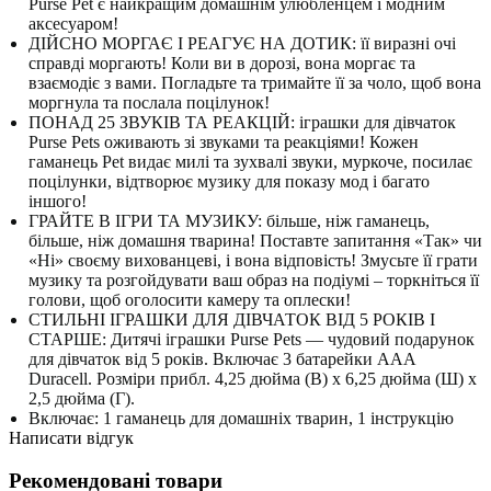
Purse Pet є найкращим домашнім улюбленцем і модним
аксесуаром!
ДІЙСНО МОРГАЄ І РЕАГУЄ НА ДОТИК: її виразні очі
справді моргають!
Коли ви в дорозі, вона моргає та
взаємодіє з вами.
Погладьте та тримайте її за чоло, щоб вона
моргнула та послала поцілунок!
ПОНАД 25 ЗВУКІВ ТА РЕАКЦІЙ: іграшки для дівчаток
Purse Pets оживають зі звуками та реакціями!
Кожен
гаманець Pet видає милі та зухвалі звуки, муркоче, посилає
поцілунки, відтворює музику для показу мод і багато
іншого!
ГРАЙТЕ В ІГРИ ТА МУЗИКУ: більше, ніж гаманець,
більше, ніж домашня тварина!
Поставте запитання «Так» чи
«Ні» своєму вихованцеві, і вона відповість!
Змусьте її грати
музику та розгойдувати ваш образ на подіумі – торкніться її
голови, щоб оголосити камеру та оплески!
СТИЛЬНІ ІГРАШКИ ДЛЯ ДІВЧАТОК ВІД 5 РОКІВ І
СТАРШЕ: Дитячі іграшки Purse Pets — чудовий подарунок
для дівчаток від 5 років.
Включає 3 батарейки AAA
Duracell.
Розміри прибл.
4,25 дюйма (В) x 6,25 дюйма (Ш) x
2,5 дюйма (Г).
Включає: 1 гаманець для домашніх тварин, 1 інструкцію
Написати відгук
Рекомендовані товари