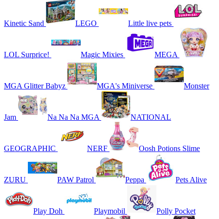
Kinetic Sand
LEGO
Little live pets
LOL Surprice!
Magic Mixies
MEGA
MGA Glitter Babyz
MGA's Miniverse
Monster
Jam
Na Na Na MGA
NATIONAL
GEOGRAPHIC
NERF
Oosh Potions Slime
ZURU
PAW Patrol
Peppa
Pets Alive
Play Doh
Playmobil
Polly Pocket