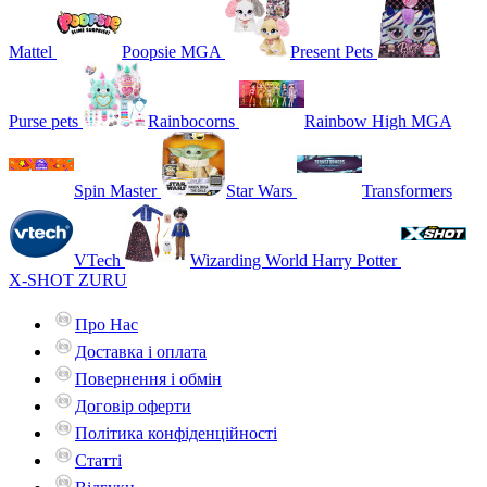
Mattel
Poopsie MGA
Present Pets
Purse pets
Rainbocorns
Rainbow High MGA
Spin Master
Star Wars
Transformers
VTech
Wizarding World Harry Potter
X-SHOT ZURU
Про Нас
Доставка і оплата
Повернення і обмін
Договір оферти
Політика конфіденційності
Статті