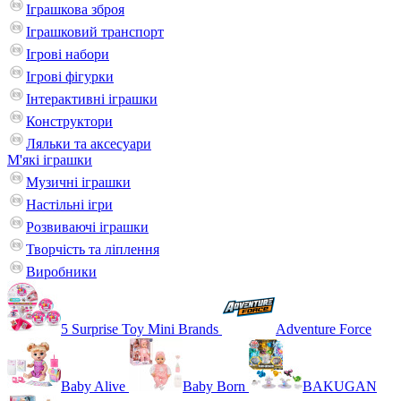
Іграшкова зброя
Іграшковий транспорт
Ігрові набори
Ігрові фігурки
Інтерактивні іграшки
Конструктори
Ляльки та аксесуари
М'які іграшки
Музичні іграшки
Настільні iгри
Розвиваючі іграшки
Творчість та ліплення
Виробники
5 Surprise Toy Mini Brands
Adventure Force
Baby Alive
Baby Born
BAKUGAN