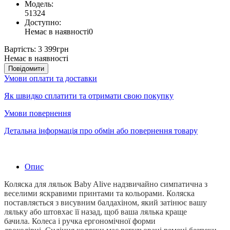
Модель:
51324
Доступно:
Немає в наявності
0
Вартість:
3 399грн
Немає в наявності
Повідомити
Умови оплати та доставки
Як швидко сплатити та отримати свою покупку
Умови повернення
Детальна інформація про обмін або повернення товару
Опис
Коляска для ляльок Baby Alive надзвичайно симпатична з
веселими яскравими принтами та кольорами.
Коляска
поставляється з висувним балдахіном, який затінює вашу
ляльку або штовхає її назад, щоб ваша лялька краще
бачила.
Колеса і ручка ергономічної форми