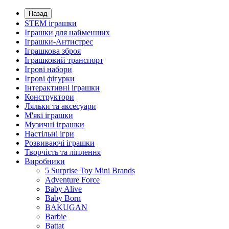
Назад
STEM іграшки
Іграшки для найменших
Іграшки-Антистрес
Іграшкова зброя
Іграшковий транспорт
Ігрові набори
Ігрові фігурки
Інтерактивні іграшки
Конструктори
Ляльки та аксесуари
М'які іграшки
Музичні іграшки
Настільні iгри
Розвиваючі іграшки
Творчість та ліплення
Виробники
5 Surprise Toy Mini Brands
Adventure Force
Baby Alive
Baby Born
BAKUGAN
Barbie
Battat