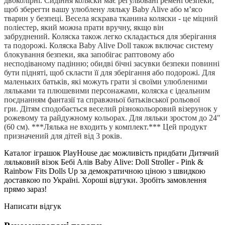
двоколірні.
Сидіння коляски має регульовані ремені безпеки,
щоб зберегти вашу улюблену ляльку Baby Alive або м’ясо
тварин у безпеці.
Весела яскрава тканина коляски - це міцний
поліестер, який можна прати вручну, якщо він
забруднений.
Коляска також легко складається для зберігання
та подорожі.
Коляска Baby Alive Doll також включає систему
блокування безпеки, яка запобігає раптовому або
несподіваному падінню; обидві бічні засувки безпеки повинні
бути підняті, щоб скласти її для зберігання або подорожі.
Для
маленьких батьків, які можуть грати зі своїми улюбленими
ляльками та плюшевими персонажами, коляска є ідеальним
поєднанням фантазії та справжньої батьківської рольової
гри.
Дітям сподобається веселий різнокольоровий візерунок у
рожевому та райдужному кольорах.
Для ляльки зростом до 24"
(60 см). ***Лялька не входить у комплект.*** Цей продукт
призначений для дітей від 3 років.
Каталог іграшок PlayHouse дає можливість придбати Дитячий
ляльковий візок Бебі Алів Baby Alive: Doll Stroller - Pink &
Rainbow Fits Dolls Up за демократичною ціною з швидкою
доставкою по Україні. Хороші відгуки. Зробіть замовлення
прямо зараз!
Написати відгук