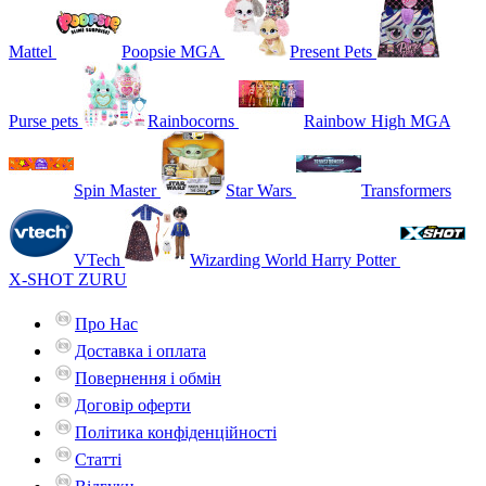
Mattel
Poopsie MGA
Present Pets
Purse pets
Rainbocorns
Rainbow High MGA
Spin Master
Star Wars
Transformers
VTech
Wizarding World Harry Potter
X-SHOT ZURU
Про Нас
Доставка і оплата
Повернення і обмін
Договір оферти
Політика конфіденційності
Статті