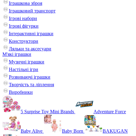
Іграшкова зброя
Іграшковий транспорт
Ігрові набори
Ігрові фігурки
Інтерактивні іграшки
Конструктори
Ляльки та аксесуари
М'які іграшки
Музичні іграшки
Настільні iгри
Розвиваючі іграшки
Творчість та ліплення
Виробники
5 Surprise Toy Mini Brands
Adventure Force
Baby Alive
Baby Born
BAKUGAN