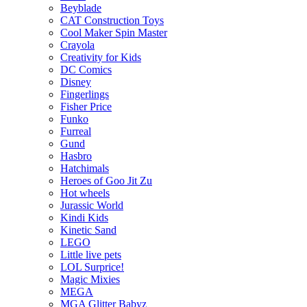
Beyblade
CAT Construction Toys
Cool Maker Spin Master
Crayola
Creativity for Kids
DC Comics
Disney
Fingerlings
Fisher Price
Funko
Furreal
Gund
Hasbro
Hatchimals
Heroes of Goo Jit Zu
Hot wheels
Jurassic World
Kindi Kids
Kinetic Sand
LEGO
Little live pets
LOL Surprice!
Magic Mixies
MEGA
MGA Glitter Babyz