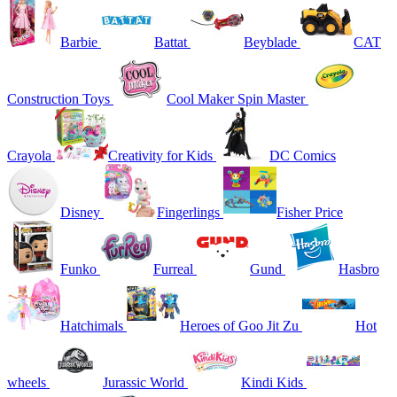
Barbie
Battat
Beyblade
CAT
Construction Toys
Cool Maker Spin Master
Crayola
Creativity for Kids
DC Comics
Disney
Fingerlings
Fisher Price
Funko
Furreal
Gund
Hasbro
Hatchimals
Heroes of Goo Jit Zu
Hot
wheels
Jurassic World
Kindi Kids