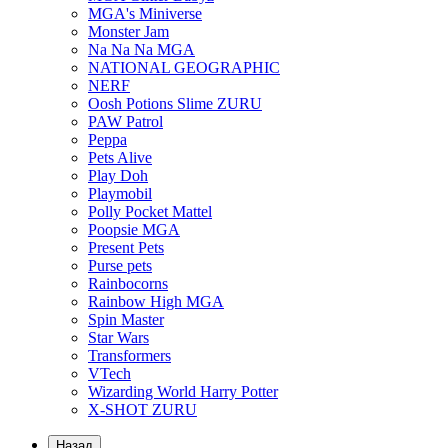
MGA's Miniverse
Monster Jam
Na Na Na MGA
NATIONAL GEOGRAPHIC
NERF
Oosh Potions Slime ZURU
PAW Patrol
Peppa
Pets Alive
Play Doh
Playmobil
Polly Pocket Mattel
Poopsie MGA
Present Pets
Purse pets
Rainbocorns
Rainbow High MGA
Spin Master
Star Wars
Transformers
VTech
Wizarding World Harry Potter
X-SHOT ZURU
Назад