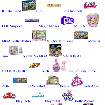
Kinetic Sand
LEGO
Little live pets
LOL Surprice!
Magic Mixies
MEGA
MGA Glitter Babyz
MGA's Miniverse
Monster
Jam
Na Na Na MGA
NATIONAL
GEOGRAPHIC
NERF
Oosh Potions Slime
ZURU
PAW Patrol
Peppa
Pets Alive
Play Doh
Playmobil
Polly Pocket