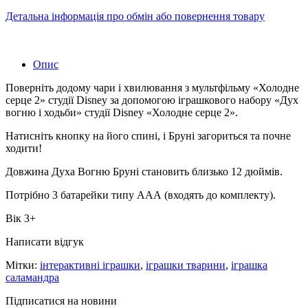
Детальна інформація про обмін або повернення товару
Опис
Поверніть додому чари і хвилювання з мультфільму «Холодне
серце 2» студії Disney за допомогою іграшкового набору «Дух
вогню і ходьби» студії Disney «Холодне серце 2».
Натисніть кнопку на його спині, і Бруні загориться та почне
ходити!
Довжина Духа Вогню Бруні становить близько 12 дюймів.
Потрібно 3 батарейки типу ААА (входять до комплекту).
Вік 3+
Написати відгук
Мітки:
інтерактивні іграшки
,
іграшки тварини
,
іграшка
саламандра
Підписатися на новини