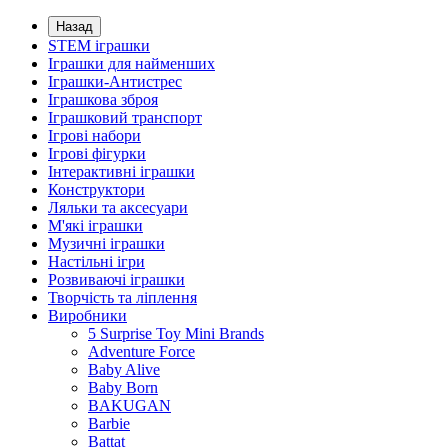
Назад
STEM іграшки
Іграшки для найменших
Іграшки-Антистрес
Іграшкова зброя
Іграшковий транспорт
Ігрові набори
Ігрові фігурки
Інтерактивні іграшки
Конструктори
Ляльки та аксесуари
М'які іграшки
Музичні іграшки
Настільні iгри
Розвиваючі іграшки
Творчість та ліплення
Виробники
5 Surprise Toy Mini Brands
Adventure Force
Baby Alive
Baby Born
BAKUGAN
Barbie
Battat