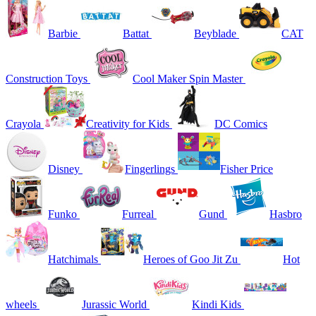
Barbie
Battat
Beyblade
CAT
Construction Toys
Cool Maker Spin Master
Crayola
Creativity for Kids
DC Comics
Disney
Fingerlings
Fisher Price
Funko
Furreal
Gund
Hasbro
Hatchimals
Heroes of Goo Jit Zu
Hot
wheels
Jurassic World
Kindi Kids