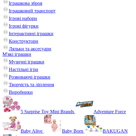
Іграшкова зброя
Іграшковий транспорт
Ігрові набори
Ігрові фігурки
Інтерактивні іграшки
Конструктори
Ляльки та аксесуари
М'які іграшки
Музичні іграшки
Настільні iгри
Розвиваючі іграшки
Творчість та ліплення
Виробники
5 Surprise Toy Mini Brands
Adventure Force
Baby Alive
Baby Born
BAKUGAN