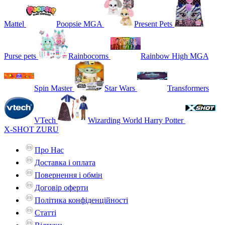
Mattel
Poopsie MGA
Present Pets
Purse pets
Rainbocorns
Rainbow High MGA
Spin Master
Star Wars
Transformers
VTech
Wizarding World Harry Potter
X-SHOT ZURU
Про Нас
Доставка і оплата
Повернення і обмін
Договір оферти
Політика конфіденційності
Статті