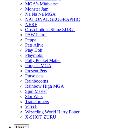
MGA's Miniverse
Monster Jam
Na Na Na MGA
NATIONAL GEOGRAPHIC
NERF
Oosh Potions Slime ZURU
PAW Patrol
Peppa
Pets Alive
Play Doh
Playmobil
Polly Pocket Mattel
Poopsie MGA
Present Pets
Purse pets
Rainbocorns
Rainbow High MGA
Spin Master
Star Wars
Transformers
VTech
Wizarding World Harry Potter
X-SHOT ZURU
Назад