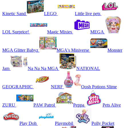
Kinetic Sand
LEGO
Little live pets
LOL Surprice!
Magic Mixies
MEGA
MGA Glitter Babyz
MGA's Miniverse
Monster
Jam
Na Na Na MGA
NATIONAL
GEOGRAPHIC
NERF
Oosh Potions Slime
ZURU
PAW Patrol
Peppa
Pets Alive
Play Doh
Playmobil
Polly Pocket