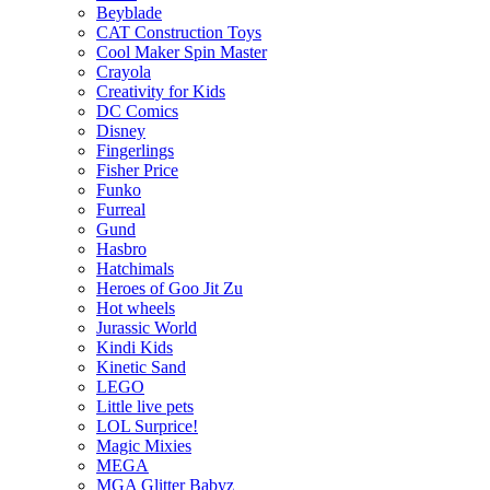
Beyblade
CAT Construction Toys
Cool Maker Spin Master
Crayola
Creativity for Kids
DC Comics
Disney
Fingerlings
Fisher Price
Funko
Furreal
Gund
Hasbro
Hatchimals
Heroes of Goo Jit Zu
Hot wheels
Jurassic World
Kindi Kids
Kinetic Sand
LEGO
Little live pets
LOL Surprice!
Magic Mixies
MEGA
MGA Glitter Babyz