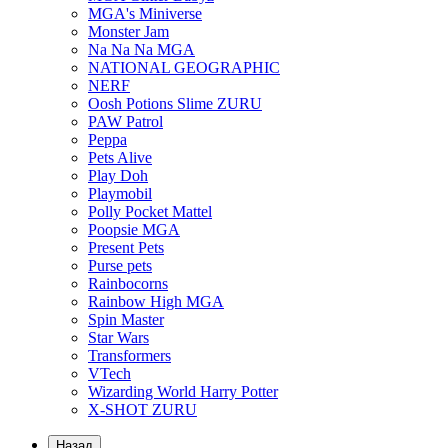
MGA's Miniverse
Monster Jam
Na Na Na MGA
NATIONAL GEOGRAPHIC
NERF
Oosh Potions Slime ZURU
PAW Patrol
Peppa
Pets Alive
Play Doh
Playmobil
Polly Pocket Mattel
Poopsie MGA
Present Pets
Purse pets
Rainbocorns
Rainbow High MGA
Spin Master
Star Wars
Transformers
VTech
Wizarding World Harry Potter
X-SHOT ZURU
Назад