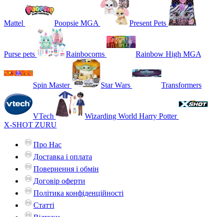
Mattel
Poopsie MGA
Present Pets
Purse pets
Rainbocorns
Rainbow High MGA
Spin Master
Star Wars
Transformers
VTech
Wizarding World Harry Potter
X-SHOT ZURU
Про Нас
Доставка і оплата
Повернення і обмін
Договір оферти
Політика конфіденційності
Статті