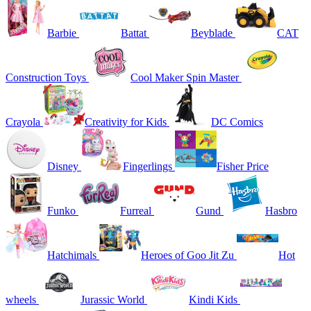
Barbie
Battat
Beyblade
CAT
Construction Toys
Cool Maker Spin Master
Crayola
Creativity for Kids
DC Comics
Disney
Fingerlings
Fisher Price
Funko
Furreal
Gund
Hasbro
Hatchimals
Heroes of Goo Jit Zu
Hot
wheels
Jurassic World
Kindi Kids