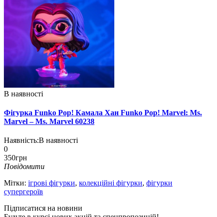
В наявності
Фігурка Funko Pop! Камала Хан Funko Pop! Marvel: Ms.
Marvel – Ms. Marvel 60238
Наявність:
В наявності
0
350грн
Повідомити
Мітки:
ігрові фігурки
,
колекційні фігурки
,
фігурки
супергероїв
Підписатися на новини
Будьте в курсі нових акцій та спецпропозицій!