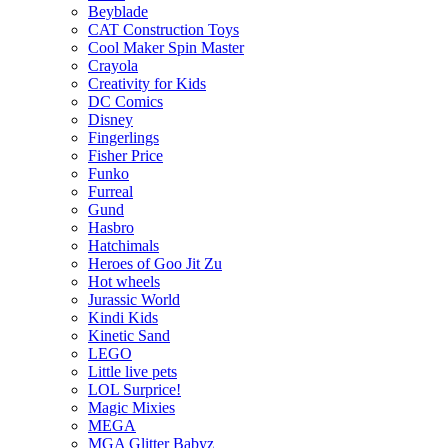
Beyblade
CAT Construction Toys
Cool Maker Spin Master
Crayola
Creativity for Kids
DC Comics
Disney
Fingerlings
Fisher Price
Funko
Furreal
Gund
Hasbro
Hatchimals
Heroes of Goo Jit Zu
Hot wheels
Jurassic World
Kindi Kids
Kinetic Sand
LEGO
Little live pets
LOL Surprice!
Magic Mixies
MEGA
MGA Glitter Babyz