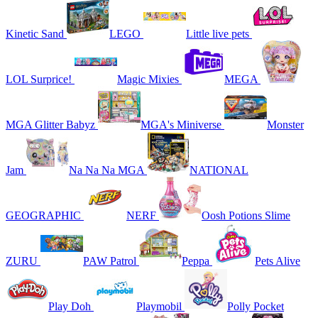
Kinetic Sand
LEGO
Little live pets
LOL Surprice!
Magic Mixies
MEGA
MGA Glitter Babyz
MGA's Miniverse
Monster
Jam
Na Na Na MGA
NATIONAL
GEOGRAPHIC
NERF
Oosh Potions Slime
ZURU
PAW Patrol
Peppa
Pets Alive
Play Doh
Playmobil
Polly Pocket