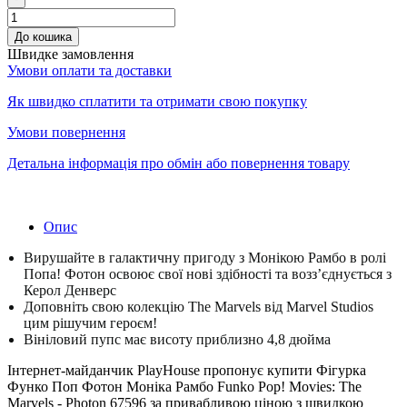
До кошика
Швидке замовлення
Умови оплати та доставки
Як швидко сплатити та отримати свою покупку
Умови повернення
Детальна інформація про обмін або повернення товару
Опис
Вирушайте в галактичну пригоду з Монікою Рамбо в ролі
Попа!
Фотон освоює свої нові здібності та возз’єднується з
Керол Денверс
Доповніть свою колекцію The Marvels від Marvel Studios
цим рішучим героєм!
Вініловий пупс має висоту приблизно 4,8 дюйма
Інтернет-майданчик PlayHouse пропонує купити Фігурка
Функо Поп Фотон Моніка Рамбо Funko Pop! Movies: The
Marvels - Photon 67596 за привабливою ціною з швидкою