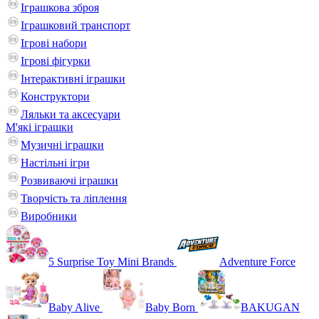
Іграшкова зброя
Іграшковий транспорт
Ігрові набори
Ігрові фігурки
Інтерактивні іграшки
Конструктори
Ляльки та аксесуари
М'які іграшки
Музичні іграшки
Настільні iгри
Розвиваючі іграшки
Творчість та ліплення
Виробники
5 Surprise Toy Mini Brands
Adventure Force
Baby Alive
Baby Born
BAKUGAN