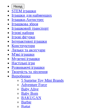
Назад
STEM іграшки
Іграшки для найменших
Іграшки-Антистрес
Іграшкова зброя
Іграшковий транспорт
Ігрові набори
Ігрові фігурки
Інтерактивні іграшки
Конструктори
Ляльки та аксесуари
М'які іграшки
Музичні іграшки
Настільні iгри
Розвиваючі іграшки
Творчість та ліплення
Виробники
5 Surprise Toy Mini Brands
Adventure Force
Baby Alive
Baby Born
BAKUGAN
Barbie
Battat