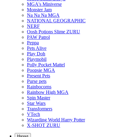
MGA's Miniverse
Monster Jam
Na Na Na MGA
NATIONAL GEOGRAPHIC
NERF
Oosh Potions Slime ZURU
PAW Patrol
Peppa
Pets Alive
Play Doh
Playmobil
Polly Pocket Mattel
Poopsie MGA
Present Pets
Purse pets
Rainbocorns
Rainbow High MGA
Spin Master
Star Wars
Transformers
VTech
Wizarding World Harry Potter
X-SHOT ZURU
Назад