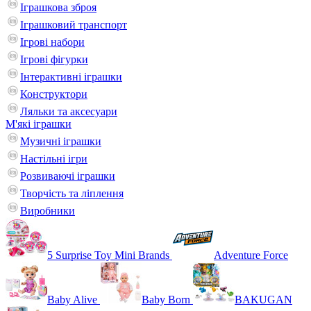
Іграшкова зброя
Іграшковий транспорт
Ігрові набори
Ігрові фігурки
Інтерактивні іграшки
Конструктори
Ляльки та аксесуари
М'які іграшки
Музичні іграшки
Настільні iгри
Розвиваючі іграшки
Творчість та ліплення
Виробники
5 Surprise Toy Mini Brands
Adventure Force
Baby Alive
Baby Born
BAKUGAN