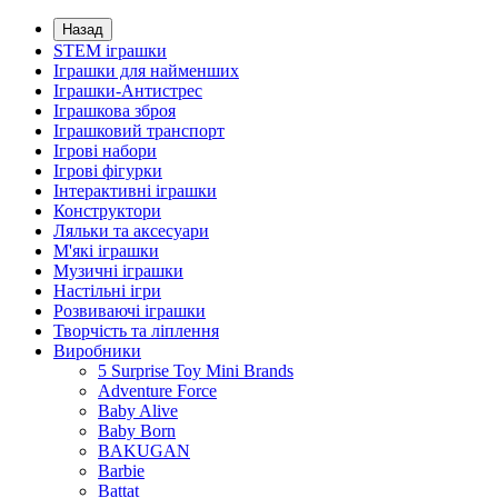
Назад
STEM іграшки
Іграшки для найменших
Іграшки-Антистрес
Іграшкова зброя
Іграшковий транспорт
Ігрові набори
Ігрові фігурки
Інтерактивні іграшки
Конструктори
Ляльки та аксесуари
М'які іграшки
Музичні іграшки
Настільні iгри
Розвиваючі іграшки
Творчість та ліплення
Виробники
5 Surprise Toy Mini Brands
Adventure Force
Baby Alive
Baby Born
BAKUGAN
Barbie
Battat