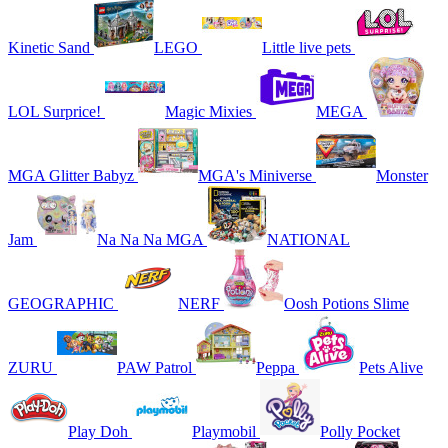
Kinetic Sand
LEGO
Little live pets
LOL Surprice!
Magic Mixies
MEGA
MGA Glitter Babyz
MGA's Miniverse
Monster
Jam
Na Na Na MGA
NATIONAL
GEOGRAPHIC
NERF
Oosh Potions Slime
ZURU
PAW Patrol
Peppa
Pets Alive
Play Doh
Playmobil
Polly Pocket