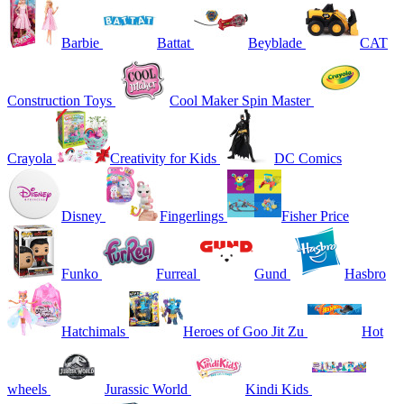
Barbie
Battat
Beyblade
CAT
Construction Toys
Cool Maker Spin Master
Crayola
Creativity for Kids
DC Comics
Disney
Fingerlings
Fisher Price
Funko
Furreal
Gund
Hasbro
Hatchimals
Heroes of Goo Jit Zu
Hot
wheels
Jurassic World
Kindi Kids