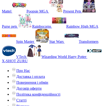
Mattel
Poopsie MGA
Present Pets
Purse pets
Rainbocorns
Rainbow High MGA
Spin Master
Star Wars
Transformers
VTech
Wizarding World Harry Potter
X-SHOT ZURU
Про Нас
Доставка і оплата
Повернення і обмін
Договір оферти
Політика конфіденційності
Статті