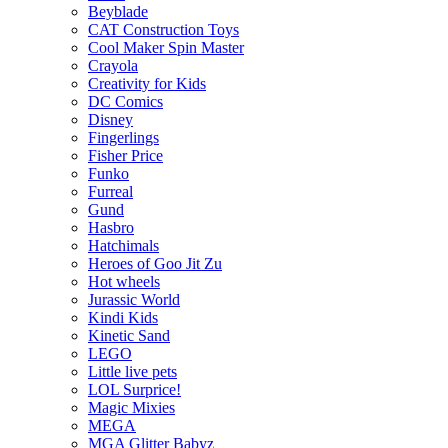
Beyblade
CAT Construction Toys
Cool Maker Spin Master
Crayola
Creativity for Kids
DC Comics
Disney
Fingerlings
Fisher Price
Funko
Furreal
Gund
Hasbro
Hatchimals
Heroes of Goo Jit Zu
Hot wheels
Jurassic World
Kindi Kids
Kinetic Sand
LEGO
Little live pets
LOL Surprice!
Magic Mixies
MEGA
MGA Glitter Babyz