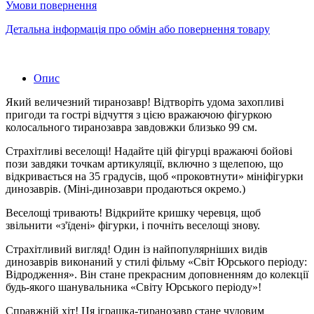
Умови повернення
Детальна інформація про обмін або повернення товару
Опис
Який величезний тиранозавр! Відтворіть удома захопливі
пригоди та гострі відчуття з цією вражаючою фігуркою
колосального тиранозавра завдовжки близько 99 см.
Страхітливі веселощі! Надайте цій фігурці вражаючі бойові
пози завдяки точкам артикуляції, включно з щелепою, що
відкривається на 35 градусів, щоб «проковтнути» мініфігурки
динозаврів. (Міні-динозаври продаються окремо.)
Веселощі тривають! Відкрийте кришку черевця, щоб
звільнити «з'їдені» фігурки, і почніть веселощі знову.
Страхітливий вигляд! Один із найпопулярніших видів
динозаврів виконаний у стилі фільму «Світ Юрського періоду:
Відродження». Він стане прекрасним доповненням до колекції
будь-якого шанувальника «Світу Юрського періоду»!
Справжній хіт! Ця іграшка-тиранозавр стане чудовим