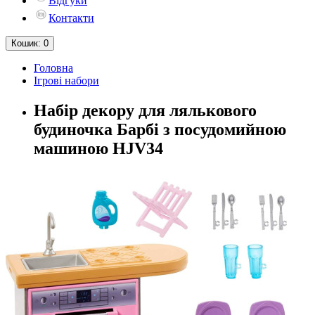
Відгуки
Контакти
Кошик
: 0
Головна
Ігрові набори
Набір декору для лялькового
будиночка Барбі з посудомийною
машиною HJV34