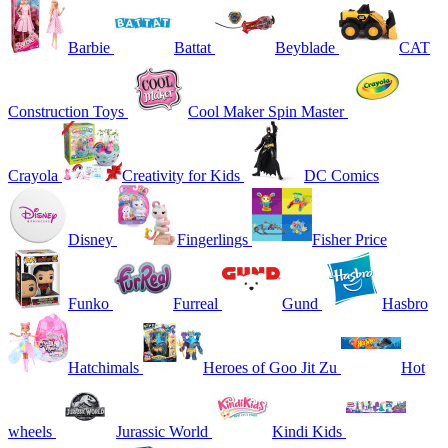
Barbie
Battat
Beyblade
CAT
Construction Toys
Cool Maker Spin Master
Crayola
Creativity for Kids
DC Comics
Disney
Fingerlings
Fisher Price
Funko
Furreal
Gund
Hasbro
Hatchimals
Heroes of Goo Jit Zu
Hot
wheels
Jurassic World
Kindi Kids