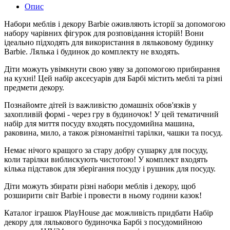
Опис
Набори меблів і декору Barbie оживляють історії за допомогою
набору чарівних фігурок для розповідання історій! Вони
ідеально підходять для використання в ляльковому будинку
Barbie. Лялька і будинок до комплекту не входять.
Діти можуть увімкнути свою уяву за допомогою прибирання
на кухні! Цей набір аксесуарів для Барбі містить меблі та різні
предмети декору.
Познайомте дітей із важливістю домашніх обов'язків у
захопливій формі - через гру в будиночок! У цей тематичний
набір для миття посуду входять посудомийна машина,
раковина, мило, а також різноманітні тарілки, чашки та посуд.
Немає нічого кращого за стару добру сушарку для посуду,
коли тарілки виблискують чистотою! У комплект входять
кілька підставок для зберігання посуду і рушник для посуду.
Діти можуть збирати різні набори меблів і декору, щоб
розширити світ Barbie і провести в ньому години казок!
Каталог іграшок PlayHouse дає можливість придбати Набір
декору для лялькового будиночка Барбі з посудомийною