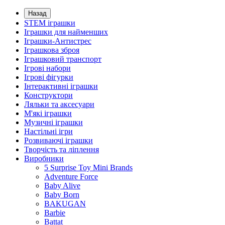
Назад
STEM іграшки
Іграшки для найменших
Іграшки-Антистрес
Іграшкова зброя
Іграшковий транспорт
Ігрові набори
Ігрові фігурки
Інтерактивні іграшки
Конструктори
Ляльки та аксесуари
М'які іграшки
Музичні іграшки
Настільні iгри
Розвиваючі іграшки
Творчість та ліплення
Виробники
5 Surprise Toy Mini Brands
Adventure Force
Baby Alive
Baby Born
BAKUGAN
Barbie
Battat