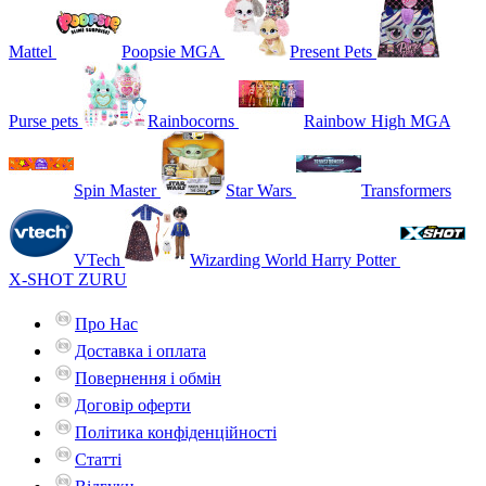
Mattel
Poopsie MGA
Present Pets
Purse pets
Rainbocorns
Rainbow High MGA
Spin Master
Star Wars
Transformers
VTech
Wizarding World Harry Potter
X-SHOT ZURU
Про Нас
Доставка і оплата
Повернення і обмін
Договір оферти
Політика конфіденційності
Статті