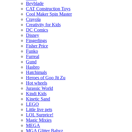
Beyblade
CAT Construction Toys
Cool Maker Spin Master
Crayola
Creativity for Kids
DC Comics
Disney
Fingerlings
Fisher Price
Funko
Furreal
Gund
Hasbro
Hatchimals
Heroes of Goo Jit Zu
Hot wheels
Jurassic World
Kindi Kids
Kinetic Sand
LEGO
Little live pets
LOL Surprice!
Magic Mixies
MEGA
MGA Glitter Babyz