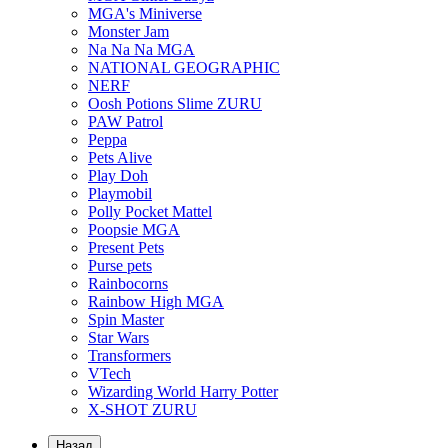
MGA's Miniverse
Monster Jam
Na Na Na MGA
NATIONAL GEOGRAPHIC
NERF
Oosh Potions Slime ZURU
PAW Patrol
Peppa
Pets Alive
Play Doh
Playmobil
Polly Pocket Mattel
Poopsie MGA
Present Pets
Purse pets
Rainbocorns
Rainbow High MGA
Spin Master
Star Wars
Transformers
VTech
Wizarding World Harry Potter
X-SHOT ZURU
Назад