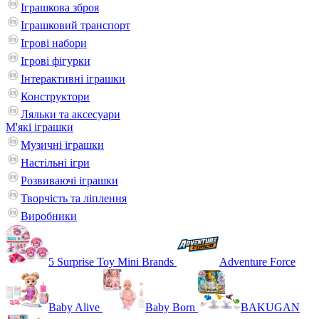
Іграшкова зброя
Іграшковий транспорт
Ігрові набори
Ігрові фігурки
Інтерактивні іграшки
Конструктори
Ляльки та аксесуари
М'які іграшки
Музичні іграшки
Настільні iгри
Розвиваючі іграшки
Творчість та ліплення
Виробники
5 Surprise Toy Mini Brands
Adventure Force
Baby Alive
Baby Born
BAKUGAN