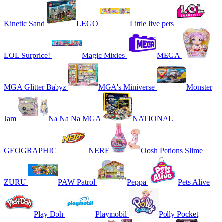
Kinetic Sand
LEGO
Little live pets
LOL Surprice!
Magic Mixies
MEGA
MGA Glitter Babyz
MGA's Miniverse
Monster
Jam
Na Na Na MGA
NATIONAL
GEOGRAPHIC
NERF
Oosh Potions Slime
ZURU
PAW Patrol
Peppa
Pets Alive
Play Doh
Playmobil
Polly Pocket