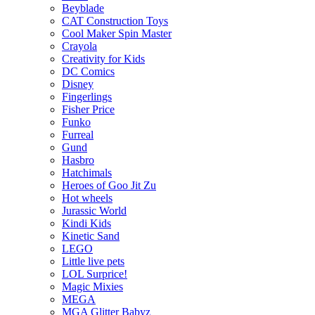
Beyblade
CAT Construction Toys
Cool Maker Spin Master
Crayola
Creativity for Kids
DC Comics
Disney
Fingerlings
Fisher Price
Funko
Furreal
Gund
Hasbro
Hatchimals
Heroes of Goo Jit Zu
Hot wheels
Jurassic World
Kindi Kids
Kinetic Sand
LEGO
Little live pets
LOL Surprice!
Magic Mixies
MEGA
MGA Glitter Babyz