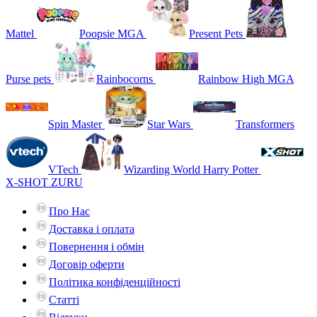
Mattel
Poopsie MGA
Present Pets
Purse pets
Rainbocorns
Rainbow High MGA
Spin Master
Star Wars
Transformers
VTech
Wizarding World Harry Potter
X-SHOT ZURU
Про Нас
Доставка і оплата
Повернення і обмін
Договір оферти
Політика конфіденційності
Статті