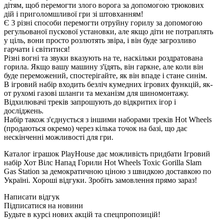
дітям, щоб перемогти злого ворога за допомогою трюкових
дій і приголомшливої гри зі штовханням!
Є 3 різні способи перемогти отруйну горилу за допомогою
регульованої пускової установки, але якщо діти не потраплять
у ціль, вони просто розлютять звіра, і він буде загрозливо
гарчати і світитися!
Різні вогні та звуки вказують на те, наскільки роздратована
горила. Якщо вашу машину з'їдять, він гаркне, але коли він
буде переможений, спостерігайте, як він впаде і стане синім.
В ігровий набір входить безліч кумедних ігрових функцій, як-
от рухомі газові шланги та механізм для шиномонтажу.
Відхилювачі треків запрошують до відкритих ігор і
досліджень.
Набір також з'єднується з іншими наборами треків Hot Wheels
(продаються окремо) через кілька точок на базі, що дає
нескінченні можливості для гри.
Каталог іграшок PlayHouse дає можливість придбати Ігровий
набір Хот Вілс Напад Горили Hot Wheels Toxic Gorilla Slam
Gas Station за демократичною ціною з швидкою доставкою по
Україні. Хороші відгуки. Зробіть замовлення прямо зараз!
Написати відгук
Підписатися на новини
Будьте в курсі нових акцій та спецпропозицій!