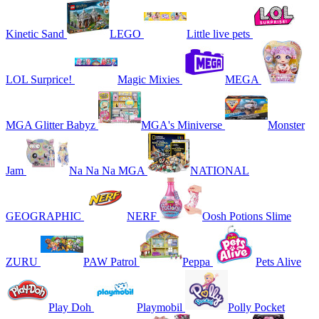
Kinetic Sand
LEGO
Little live pets
LOL Surprice!
Magic Mixies
MEGA
MGA Glitter Babyz
MGA's Miniverse
Monster
Jam
Na Na Na MGA
NATIONAL
GEOGRAPHIC
NERF
Oosh Potions Slime
ZURU
PAW Patrol
Peppa
Pets Alive
Play Doh
Playmobil
Polly Pocket