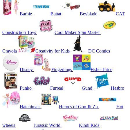
Barbie
Battat
Beyblade
CAT
Construction Toys
Cool Maker Spin Master
Crayola
Creativity for Kids
DC Comics
Disney
Fingerlings
Fisher Price
Funko
Furreal
Gund
Hasbro
Hatchimals
Heroes of Goo Jit Zu
Hot
wheels
Jurassic World
Kindi Kids