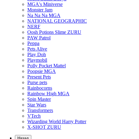
MGA's Miniverse
Monster Jam
Na Na Na MGA
NATIONAL GEOGRAPHIC
NERF
Oosh Potions Slime ZURU
PAW Patrol
Peppa
Pets Alive
Play Doh
Playmobil
Polly Pocket Mattel
Poopsie MGA
Present Pets
Purse pets
Rainbocorns
Rainbow High MGA
Spin Master
Star Wars
Transformers
VTech
Wizarding World Harry Potter
X-SHOT ZURU
Назад