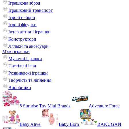
Іграшкова зброя
Іграшковий транспорт
Ігрові набори
Ігрові фігурки
Інтерактивні іграшки
Конструктори
Ляльки та аксесуари
М'які іграшки
Музичні іграшки
Настільні iгри
Розвиваючі іграшки
Творчість та ліплення
Виробники
5 Surprise Toy Mini Brands
Adventure Force
Baby Alive
Baby Born
BAKUGAN