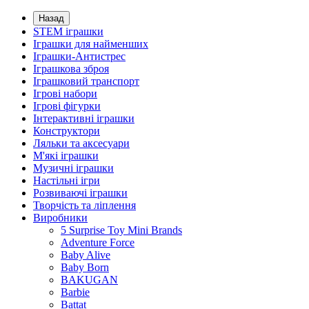
Назад
STEM іграшки
Іграшки для найменших
Іграшки-Антистрес
Іграшкова зброя
Іграшковий транспорт
Ігрові набори
Ігрові фігурки
Інтерактивні іграшки
Конструктори
Ляльки та аксесуари
М'які іграшки
Музичні іграшки
Настільні iгри
Розвиваючі іграшки
Творчість та ліплення
Виробники
5 Surprise Toy Mini Brands
Adventure Force
Baby Alive
Baby Born
BAKUGAN
Barbie
Battat