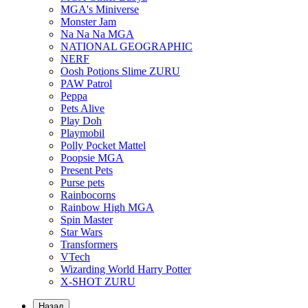
MGA's Miniverse
Monster Jam
Na Na Na MGA
NATIONAL GEOGRAPHIC
NERF
Oosh Potions Slime ZURU
PAW Patrol
Peppa
Pets Alive
Play Doh
Playmobil
Polly Pocket Mattel
Poopsie MGA
Present Pets
Purse pets
Rainbocorns
Rainbow High MGA
Spin Master
Star Wars
Transformers
VTech
Wizarding World Harry Potter
X-SHOT ZURU
Назад