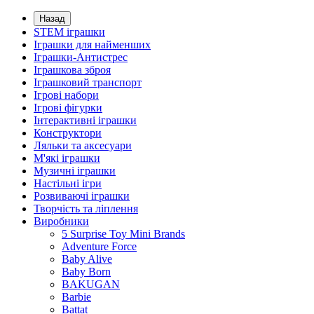
Назад
STEM іграшки
Іграшки для найменших
Іграшки-Антистрес
Іграшкова зброя
Іграшковий транспорт
Ігрові набори
Ігрові фігурки
Інтерактивні іграшки
Конструктори
Ляльки та аксесуари
М'які іграшки
Музичні іграшки
Настільні iгри
Розвиваючі іграшки
Творчість та ліплення
Виробники
5 Surprise Toy Mini Brands
Adventure Force
Baby Alive
Baby Born
BAKUGAN
Barbie
Battat