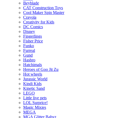
Beyblade
CAT Construction Toys
Cool Maker Spin Master
Crayola
Creativity for Kids
DC Comics
Disney
Fingerlings
Fisher Price
Funko
Furreal
Gund
Hasbro
Hatchimals
Heroes of Goo Jit Zu
Hot wheels
Jurassic World
Kindi Kids
Kinetic Sand
LEGO
Little live pets
LOL Surprice!
Magic Mixies
MEGA
MGA Glitter Babyz