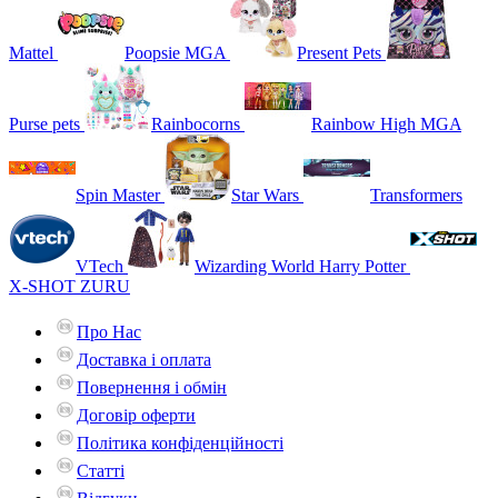
Mattel
Poopsie MGA
Present Pets
Purse pets
Rainbocorns
Rainbow High MGA
Spin Master
Star Wars
Transformers
VTech
Wizarding World Harry Potter
X-SHOT ZURU
Про Нас
Доставка і оплата
Повернення і обмін
Договір оферти
Політика конфіденційності
Статті