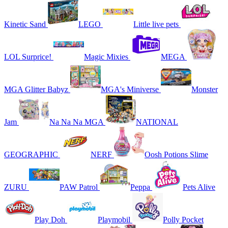
Kinetic Sand
LEGO
Little live pets
LOL Surprice!
Magic Mixies
MEGA
MGA Glitter Babyz
MGA's Miniverse
Monster
Jam
Na Na Na MGA
NATIONAL
GEOGRAPHIC
NERF
Oosh Potions Slime
ZURU
PAW Patrol
Peppa
Pets Alive
Play Doh
Playmobil
Polly Pocket