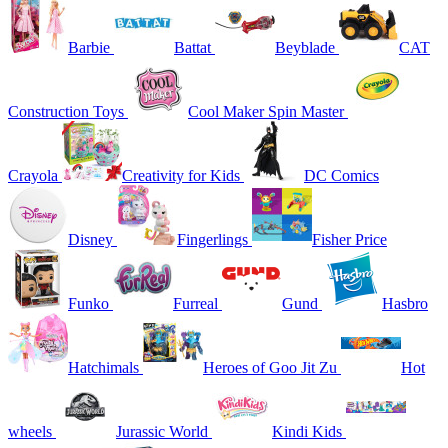
Barbie
Battat
Beyblade
CAT
Construction Toys
Cool Maker Spin Master
Crayola
Creativity for Kids
DC Comics
Disney
Fingerlings
Fisher Price
Funko
Furreal
Gund
Hasbro
Hatchimals
Heroes of Goo Jit Zu
Hot
wheels
Jurassic World
Kindi Kids