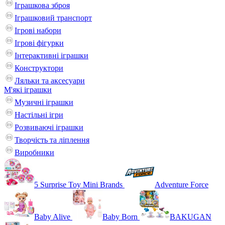
Іграшкова зброя
Іграшковий транспорт
Ігрові набори
Ігрові фігурки
Інтерактивні іграшки
Конструктори
Ляльки та аксесуари
М'які іграшки
Музичні іграшки
Настільні iгри
Розвиваючі іграшки
Творчість та ліплення
Виробники
5 Surprise Toy Mini Brands
Adventure Force
Baby Alive
Baby Born
BAKUGAN