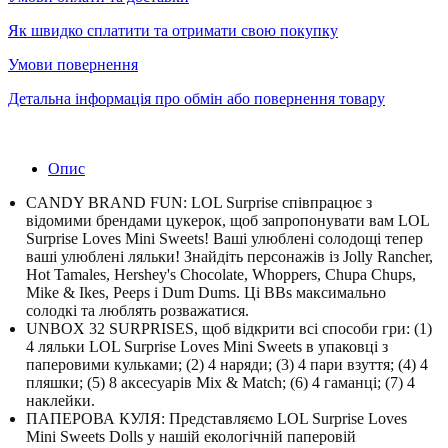
Як швидко сплатити та отримати свою покупку
Умови повернення
Детальна інформація про обмін або повернення товару
Опис
CANDY BRAND FUN: LOL Surprise співпрацює з
відомими брендами цукерок, щоб запропонувати вам LOL
Surprise Loves Mini Sweets!
Ваші улюблені солодощі тепер
ваші улюблені ляльки!
Знайдіть персонажів із Jolly Rancher,
Hot Tamales, Hershey's Chocolate, Whoppers, Chupa Chups,
Mike & Ikes, Peeps і Dum Dums.
Ці BBs максимально
солодкі та люблять розважатися.
UNBOX 32 SURPRISES, щоб відкрити всі способи гри: (1)
4 ляльки LOL Surprise Loves Mini Sweets в упаковці з
паперовими кульками;
(2) 4 наряди;
(3) 4 пари взуття;
(4) 4
пляшки;
(5) 8 аксесуарів Mix & Match;
(6) 4 гаманці;
(7) 4
наклейки.
ПАПЕРОВА КУЛЯ: Представляємо LOL Surprise Loves
Mini Sweets Dolls у нашій екологічній паперовій