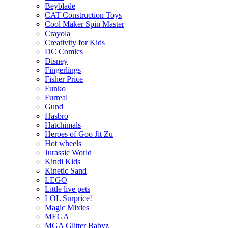
Beyblade
CAT Construction Toys
Cool Maker Spin Master
Crayola
Creativity for Kids
DC Comics
Disney
Fingerlings
Fisher Price
Funko
Furreal
Gund
Hasbro
Hatchimals
Heroes of Goo Jit Zu
Hot wheels
Jurassic World
Kindi Kids
Kinetic Sand
LEGO
Little live pets
LOL Surprice!
Magic Mixies
MEGA
MGA Glitter Babyz