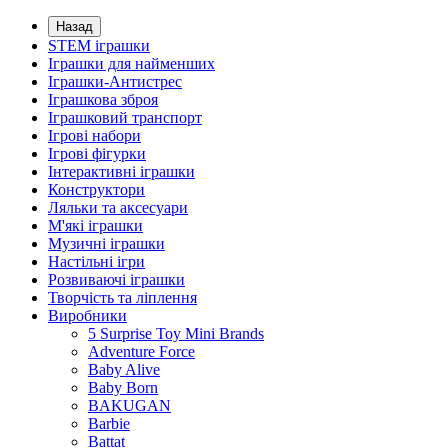
Назад
STEM іграшки
Іграшки для найменших
Іграшки-Антистрес
Іграшкова зброя
Іграшковий транспорт
Ігрові набори
Ігрові фігурки
Інтерактивні іграшки
Конструктори
Ляльки та аксесуари
М'які іграшки
Музичні іграшки
Настільні iгри
Розвиваючі іграшки
Творчість та ліплення
Виробники
5 Surprise Toy Mini Brands
Adventure Force
Baby Alive
Baby Born
BAKUGAN
Barbie
Battat