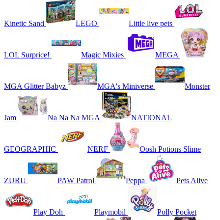
Kinetic Sand
LEGO
Little live pets
LOL Surprice!
Magic Mixies
MEGA
MGA Glitter Babyz
MGA's Miniverse
Monster
Jam
Na Na Na MGA
NATIONAL
GEOGRAPHIC
NERF
Oosh Potions Slime
ZURU
PAW Patrol
Peppa
Pets Alive
Play Doh
Playmobil
Polly Pocket