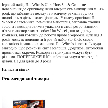
Ігровий набір Hot Wheels Ultra Hots Sto & Go — це
повернення до оригіналу, який вперше був випущений у 1987
році, що забезпечує веселу та насичену рухами гру, яка
подобається дітям і колекціонерам. У цьому оригіналі Hot
Wheels є автомийка, ремонтна майстерня, заправна станція
тощо, а також дивовижна упаковка в стилі ретро. Завдяки
п’яти транспортним засобам Hot Wheels, що входять у
комплект, він готовий до роботи прямо з коробки. Діти від 3
років можуть поповнити ігровий набір Sto & Go своєю
колекцією іграшкових машинок Hot Wheels і носити їх куди
завгодно, щоб розкрити світ веселощів. Додаткові автомобілі
продаються окремо. Кольори та прикраси можуть бути
різними. ПОПЕРЕДЖЕННЯ: небезпека задухи через дрібні
деталі. Не для дітей до 3 років.
Написати відгук
Рекомендовані товари