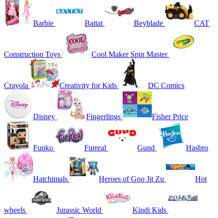
Barbie
Battat
Beyblade
CAT
Construction Toys
Cool Maker Spin Master
Crayola
Creativity for Kids
DC Comics
Disney
Fingerlings
Fisher Price
Funko
Furreal
Gund
Hasbro
Hatchimals
Heroes of Goo Jit Zu
Hot
wheels
Jurassic World
Kindi Kids