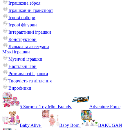
Іграшкова зброя
Іграшковий транспорт
Ігрові набори
Ігрові фігурки
Інтерактивні іграшки
Конструктори
Ляльки та аксесуари
М'які іграшки
Музичні іграшки
Настільні iгри
Розвиваючі іграшки
Творчість та ліплення
Виробники
5 Surprise Toy Mini Brands
Adventure Force
Baby Alive
Baby Born
BAKUGAN