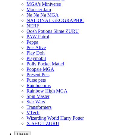
MGA's Miniverse
Monster Jam
Na Na Na MGA
NATIONAL GEOGRAPHIC
NERF
Oosh Potions Slime ZURU
PAW Patrol
Peppa
Pets Alive
Play Doh
Playmobil
Polly Pocket Mattel
Poopsie MGA
Present Pets
Purse pets
Rainbocorns
Rainbow High MGA
Spin Master
Star Wars
Transformers
VTech
Wizarding World Harry Potter
X-SHOT ZURU
Назад