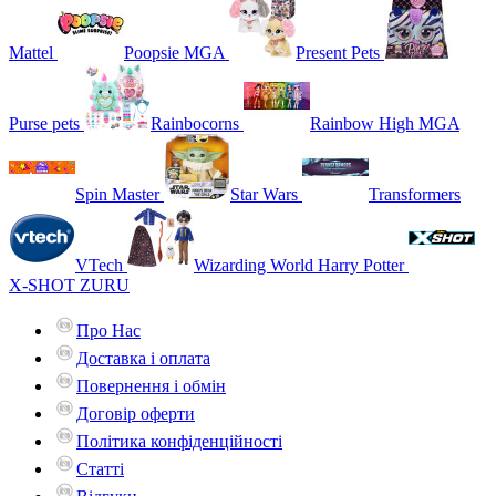
Mattel
Poopsie MGA
Present Pets
Purse pets
Rainbocorns
Rainbow High MGA
Spin Master
Star Wars
Transformers
VTech
Wizarding World Harry Potter
X-SHOT ZURU
Про Нас
Доставка і оплата
Повернення і обмін
Договір оферти
Політика конфіденційності
Статті