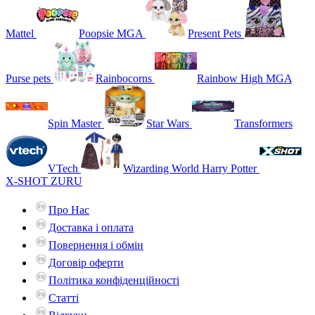
Mattel
Poopsie MGA
Present Pets
Purse pets
Rainbocorns
Rainbow High MGA
Spin Master
Star Wars
Transformers
VTech
Wizarding World Harry Potter
X-SHOT ZURU
Про Нас
Доставка і оплата
Повернення і обмін
Договір оферти
Політика конфіденційності
Статті