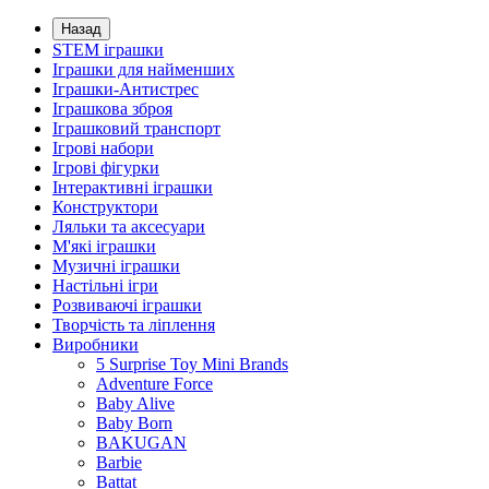
Назад
STEM іграшки
Іграшки для найменших
Іграшки-Антистрес
Іграшкова зброя
Іграшковий транспорт
Ігрові набори
Ігрові фігурки
Інтерактивні іграшки
Конструктори
Ляльки та аксесуари
М'які іграшки
Музичні іграшки
Настільні iгри
Розвиваючі іграшки
Творчість та ліплення
Виробники
5 Surprise Toy Mini Brands
Adventure Force
Baby Alive
Baby Born
BAKUGAN
Barbie
Battat