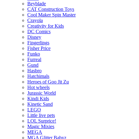
Beyblade
CAT Construction Toys
Cool Maker Spin Master
Crayola
Creativity for Kids
DC Comics
Disney
Fingerlings
Fisher Price
Funko
Furreal
Gund
Hasbro
Hatchimals
Heroes of Goo Jit Zu
Hot wheels
Jurassic World
Kindi Kids
Kinetic Sand
LEGO
Little live pets
LOL Surprice!
Magic Mixies
MEGA
MGA Glitter Babyz