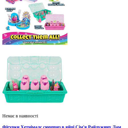
Немає в наявності
Фігурки Хетчімалс сюрприз в яйці Сім'я Райдужних Лам