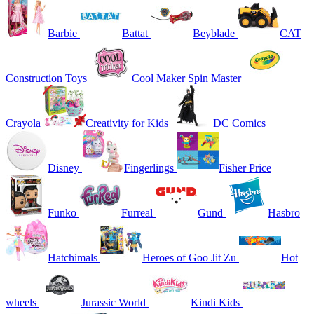
Barbie
Battat
Beyblade
CAT
Construction Toys
Cool Maker Spin Master
Crayola
Creativity for Kids
DC Comics
Disney
Fingerlings
Fisher Price
Funko
Furreal
Gund
Hasbro
Hatchimals
Heroes of Goo Jit Zu
Hot
wheels
Jurassic World
Kindi Kids