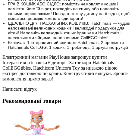
ГРА В КОШИК АБО СІДЛО: помістіть немовлят у кошик і
помістіть його їй в рот, покладіть на спину або наповніть
іншими персонажами!
Посадіть кожну дитину на її сідло, щоб
дізнатися реакцію кожного єдинорога!
ІДЕАЛЬНО ДЛЯ ПАСХАЛЬНИХ КОШИКІВ: Hatchimals — чудові
наповнювачі великодніх кошиків і великодні подарунки для
дітей!
Наповніть великодній кошик іграшками Hatchimals і
пасхальними яйцями, наповненими CollEGGtibles!
Включає: 1 інтерактивний єдиноріг Hatchimals, 2 предмети
Hatchimals CollEGG, 1 кошик, 1 гребінець, 1 аркуш інструкцій
Електронний магазин PlayHouse запрошує купити
Інтерактивна іграшка Єдиноріг Хатчикорн Hatchimals
CollEGGtibles, Hatchicorn Unicorn Toy за низькою ціною
експрес доставкою по країні. Конструктивні відгуки. Зробіть
замовлення прямо зараз!
Написати відгук
Рекомендовані товари