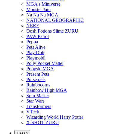
MGA's Miniverse
Monster Jam
Na Na Na MGA
NATIONAL GEOGRAPHIC
NERF
Oosh Potions Slime ZURU
PAW Patrol
Peppa
Pets Alive
Play Doh
Playmobil
Polly Pocket Mattel
Poopsie MGA
Present Pets
Purse pets
Rainbocorns
Rainbow High MGA
Spin Master
Star Wars
Transformers
VTech
Wizarding World Harry Potter
X-SHOT ZURU
Назад