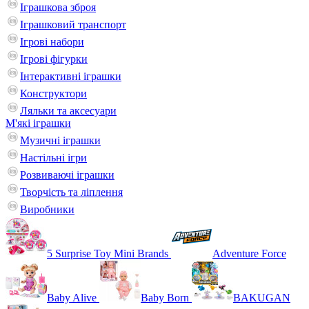
Іграшкова зброя
Іграшковий транспорт
Ігрові набори
Ігрові фігурки
Інтерактивні іграшки
Конструктори
Ляльки та аксесуари
М'які іграшки
Музичні іграшки
Настільні iгри
Розвиваючі іграшки
Творчість та ліплення
Виробники
5 Surprise Toy Mini Brands
Adventure Force
Baby Alive
Baby Born
BAKUGAN