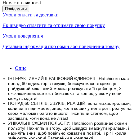
Немає в наявності
Повідомити
Умови оплати та доставки
Як швидко сплатити та отримати свою покупку
Умови повернення
Детальна інформація про обмін або повернення товару
Опис
ІНТЕРАКТИВНИЙ ІГРАШКОВИЙ ЄДИНОРІГ: Hatchicorn має
понад 60 індикаторів і звуків, блискучі махові крильця,
райдужний хвіст, який можна розчісувати її гребінцем, 2
ексклюзивних малюка-близнюка та кошик, у якому вони
можуть їздити!
ПОНАД 60 СВІТЛІВ, ЗВУКІВ, РЕАКЦІЙ: вона махає крилами,
коли ви її піднімаєте, знає, коли кошик у неї в роті, реагує на
своїх малюків і багато іншого!
Тисніть їй стегном, щоб
заспівати, коли вона не літає!
УНІКАЛЬНІ СХЕМИ ПОЛЬОТУ: Hatchicorn розпізнає схеми
польоту!
Нахиліть її вгору, щоб швидко змахнути крилами, і
нахиліть вниз, щоб повільно ковзати в повітрі.
Її ріг і крила
змінюють кольори!
Батарейки в комплекті.