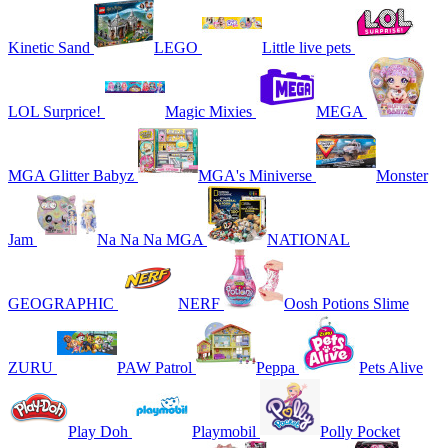
Kinetic Sand
LEGO
Little live pets
LOL Surprice!
Magic Mixies
MEGA
MGA Glitter Babyz
MGA's Miniverse
Monster
Jam
Na Na Na MGA
NATIONAL
GEOGRAPHIC
NERF
Oosh Potions Slime
ZURU
PAW Patrol
Peppa
Pets Alive
Play Doh
Playmobil
Polly Pocket