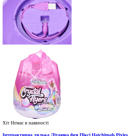
Хіт
Немає в наявності
Інтерактивна лялька Літаюча фея Піксі Hatchimals Pixies