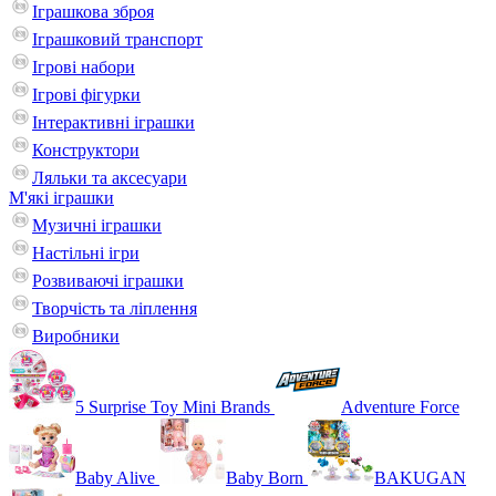
Іграшкова зброя
Іграшковий транспорт
Ігрові набори
Ігрові фігурки
Інтерактивні іграшки
Конструктори
Ляльки та аксесуари
М'які іграшки
Музичні іграшки
Настільні iгри
Розвиваючі іграшки
Творчість та ліплення
Виробники
5 Surprise Toy Mini Brands
Adventure Force
Baby Alive
Baby Born
BAKUGAN