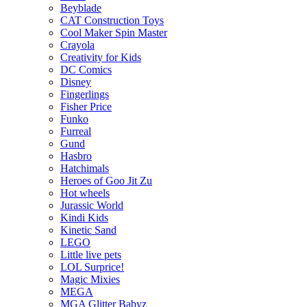
Beyblade
CAT Construction Toys
Cool Maker Spin Master
Crayola
Creativity for Kids
DC Comics
Disney
Fingerlings
Fisher Price
Funko
Furreal
Gund
Hasbro
Hatchimals
Heroes of Goo Jit Zu
Hot wheels
Jurassic World
Kindi Kids
Kinetic Sand
LEGO
Little live pets
LOL Surprice!
Magic Mixies
MEGA
MGA Glitter Babyz