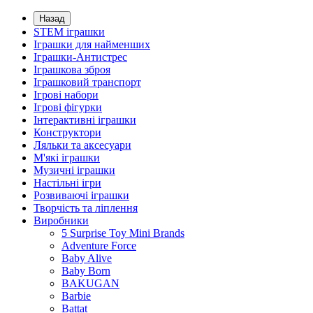
Назад
STEM іграшки
Іграшки для найменших
Іграшки-Антистрес
Іграшкова зброя
Іграшковий транспорт
Ігрові набори
Ігрові фігурки
Інтерактивні іграшки
Конструктори
Ляльки та аксесуари
М'які іграшки
Музичні іграшки
Настільні iгри
Розвиваючі іграшки
Творчість та ліплення
Виробники
5 Surprise Toy Mini Brands
Adventure Force
Baby Alive
Baby Born
BAKUGAN
Barbie
Battat