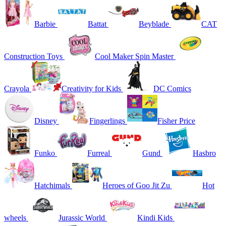
Barbie
Battat
Beyblade
CAT
Construction Toys
Cool Maker Spin Master
Crayola
Creativity for Kids
DC Comics
Disney
Fingerlings
Fisher Price
Funko
Furreal
Gund
Hasbro
Hatchimals
Heroes of Goo Jit Zu
Hot
wheels
Jurassic World
Kindi Kids