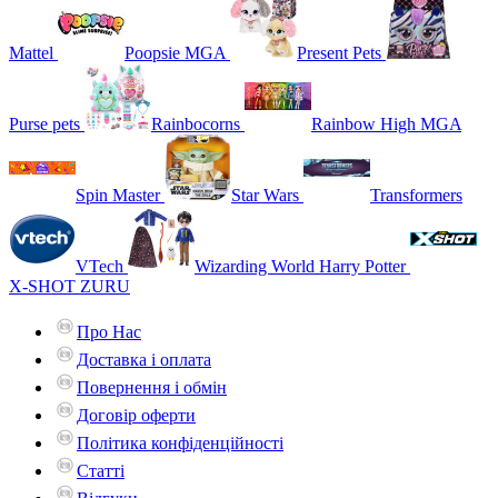
Mattel
Poopsie MGA
Present Pets
Purse pets
Rainbocorns
Rainbow High MGA
Spin Master
Star Wars
Transformers
VTech
Wizarding World Harry Potter
X-SHOT ZURU
Про Нас
Доставка і оплата
Повернення і обмін
Договір оферти
Політика конфіденційності
Статті