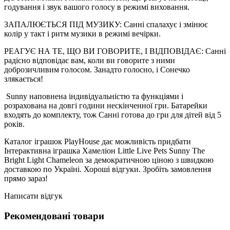
годування і звук вашого голосу в режимі виховання.
ЗАПАЛЮЄТЬСЯ ПІД МУЗИКУ: Санні спалахує і змінює
колір у такт і ритм музики в режимі вечірки.
РЕАГУЄ НА ТЕ, ЩО ВИ ГОВОРИТЕ, І ВІДПОВІДАЄ: Санні
радісно відповідає вам, коли ви говорите з ними
доброзичливим голосом. Занадто голосно, і Сонечко
злякається!
Sunny наповнена індивідуальністю та функціями і
розрахована на довгі години нескінченної гри. Батарейки
входять до комплекту, тож Санні готова до гри для дітей від 5
років.
Каталог іграшок PlayHouse дає можливість придбати
Інтерактивна іграшка Хамеліон Little Live Pets Sunny The
Bright Light Chameleon за демократичною ціною з швидкою
доставкою по Україні. Хороші відгуки. Зробіть замовлення
прямо зараз!
Написати відгук
Рекомендовані товари