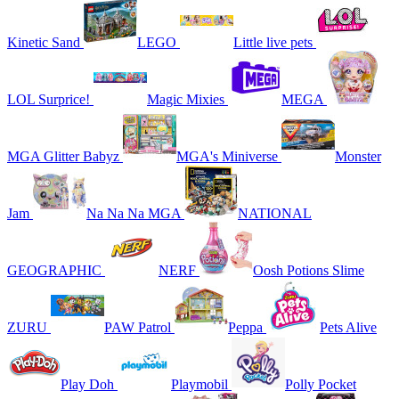
Kinetic Sand
LEGO
Little live pets
LOL Surprice!
Magic Mixies
MEGA
MGA Glitter Babyz
MGA's Miniverse
Monster
Jam
Na Na Na MGA
NATIONAL
GEOGRAPHIC
NERF
Oosh Potions Slime
ZURU
PAW Patrol
Peppa
Pets Alive
Play Doh
Playmobil
Polly Pocket