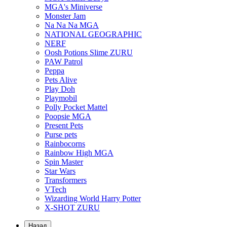
MGA's Miniverse
Monster Jam
Na Na Na MGA
NATIONAL GEOGRAPHIC
NERF
Oosh Potions Slime ZURU
PAW Patrol
Peppa
Pets Alive
Play Doh
Playmobil
Polly Pocket Mattel
Poopsie MGA
Present Pets
Purse pets
Rainbocorns
Rainbow High MGA
Spin Master
Star Wars
Transformers
VTech
Wizarding World Harry Potter
X-SHOT ZURU
Назад