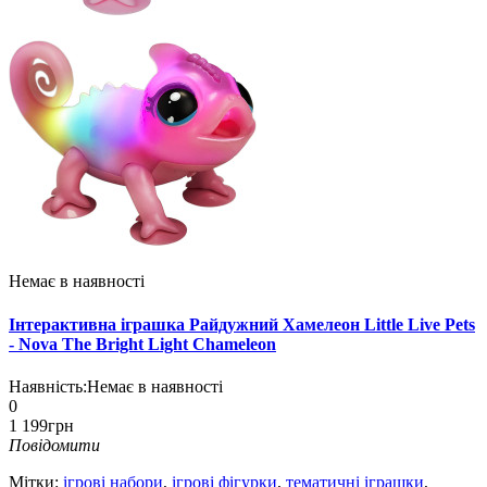
Немає в наявності
Інтерактивна іграшка Райдужний Хамелеон Little Live Pets
- Nova The Bright Light Chameleon
Наявність:
Немає в наявності
0
1 199грн
Повідомити
Мітки:
ігрові набори
,
ігрові фігурки
,
тематичні іграшки
,