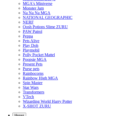
MGA's Miniverse
Monster Jam
Na Na Na MGA
NATIONAL GEOGRAPHIC
NERF
Oosh Potions Slime ZURU
PAW Patrol
Peppa
Pets Alive
Play Doh
Playmobil
Polly Pocket Mattel
Poopsie MGA
Present Pets
Purse pets
Rainbocorns
Rainbow High MGA
Spin Master
Star Wars
Transformers
VTech
Wizarding World Harry Potter
X-SHOT ZURU
Назад