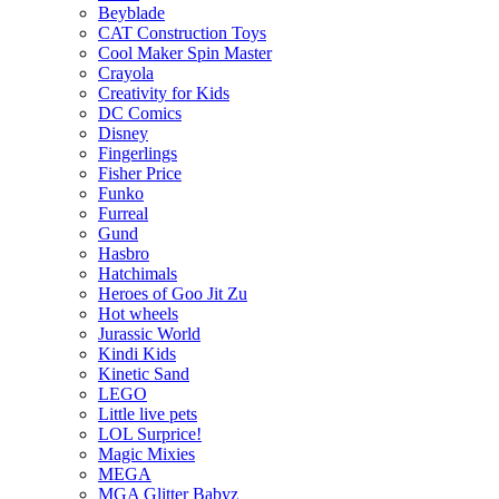
Beyblade
CAT Construction Toys
Cool Maker Spin Master
Crayola
Creativity for Kids
DC Comics
Disney
Fingerlings
Fisher Price
Funko
Furreal
Gund
Hasbro
Hatchimals
Heroes of Goo Jit Zu
Hot wheels
Jurassic World
Kindi Kids
Kinetic Sand
LEGO
Little live pets
LOL Surprice!
Magic Mixies
MEGA
MGA Glitter Babyz