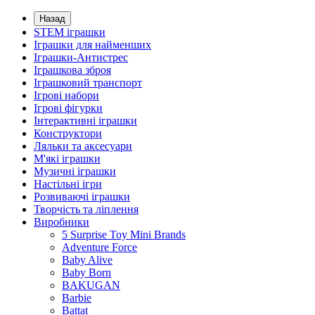
Назад
STEM іграшки
Іграшки для найменших
Іграшки-Антистрес
Іграшкова зброя
Іграшковий транспорт
Ігрові набори
Ігрові фігурки
Інтерактивні іграшки
Конструктори
Ляльки та аксесуари
М'які іграшки
Музичні іграшки
Настільні iгри
Розвиваючі іграшки
Творчість та ліплення
Виробники
5 Surprise Toy Mini Brands
Adventure Force
Baby Alive
Baby Born
BAKUGAN
Barbie
Battat