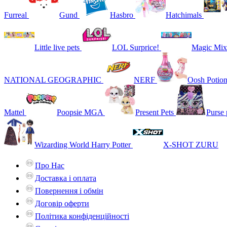
Furreal
Gund
Hasbro
Hatchimals
Little live pets
LOL Surprice!
Magic Mix
NATIONAL GEOGRAPHIC
NERF
Oosh Potio
Mattel
Poopsie MGA
Present Pets
Purse 
Wizarding World Harry Potter
X-SHOT ZURU
Про Нас
Доставка і оплата
Повернення і обмін
Договір оферти
Політика конфіденційності