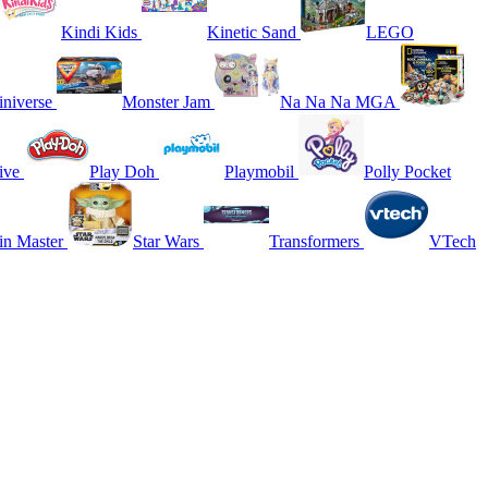
Kindi Kids
Kinetic Sand
LEGO
niverse
Monster Jam
Na Na Na MGA
ive
Play Doh
Playmobil
Polly Pocket
in Master
Star Wars
Transformers
VTech