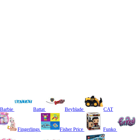
Barbie
Battat
Beyblade
CAT
Fingerlings
Fisher Price
Funko