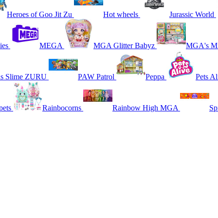
Heroes of Goo Jit Zu
Hot wheels
Jurassic World
ies
MEGA
MGA Glitter Babyz
MGA's Mi
ns Slime ZURU
PAW Patrol
Peppa
Pets Al
pets
Rainbocorns
Rainbow High MGA
Sp