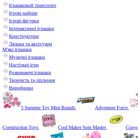
Іграшковий транспорт
Ігрові набори
Ігрові фігурки
Інтерактивні іграшки
Конструктори
Ляльки та аксесуари
М'які іграшки
Музичні іграшки
Настільні iгри
Розвиваючі іграшки
Творчість та ліплення
Виробники
5 Surprise Toy Mini Brands
Adventure Force
Construction Toys
Cool Maker Spin Master
Crayo