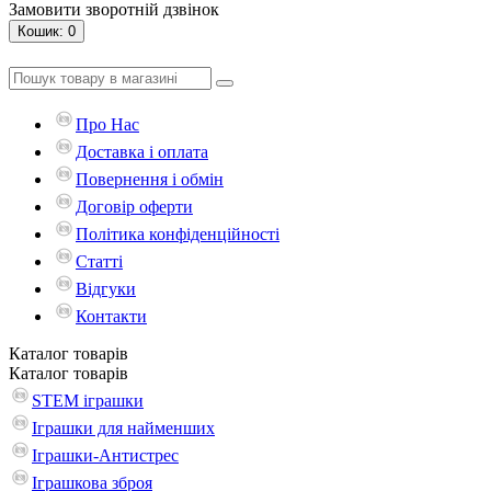
Замовити зворотній дзвінок
Кошик
: 0
Про Нас
Доставка і оплата
Повернення і обмін
Договір оферти
Політика конфіденційності
Статті
Відгуки
Контакти
Каталог
товарів
Каталог
товарів
STEM іграшки
Іграшки для найменших
Іграшки-Антистрес
Іграшкова зброя