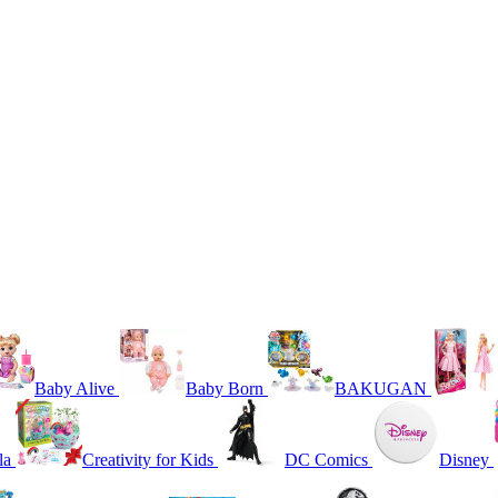
Baby Alive
Baby Born
BAKUGAN
la
Creativity for Kids
DC Comics
Disney