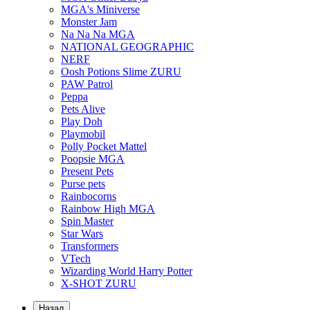
MGA's Miniverse
Monster Jam
Na Na Na MGA
NATIONAL GEOGRAPHIC
NERF
Oosh Potions Slime ZURU
PAW Patrol
Peppa
Pets Alive
Play Doh
Playmobil
Polly Pocket Mattel
Poopsie MGA
Present Pets
Purse pets
Rainbocorns
Rainbow High MGA
Spin Master
Star Wars
Transformers
VTech
Wizarding World Harry Potter
X-SHOT ZURU
Назад