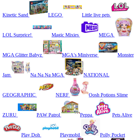
Kinetic Sand
LEGO
Little live pets
LOL Surprice!
Magic Mixies
MEGA
MGA Glitter Babyz
MGA's Miniverse
Monster
Jam
Na Na Na MGA
NATIONAL
GEOGRAPHIC
NERF
Oosh Potions Slime
ZURU
PAW Patrol
Peppa
Pets Alive
Play Doh
Playmobil
Polly Pocket