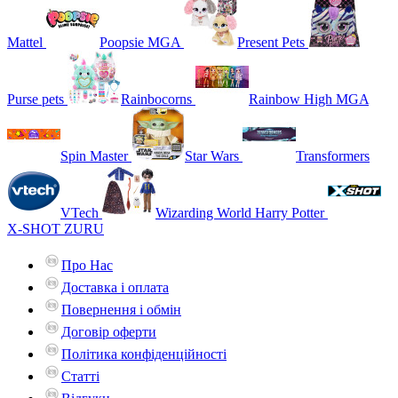
Mattel
Poopsie MGA
Present Pets
Purse pets
Rainbocorns
Rainbow High MGA
Spin Master
Star Wars
Transformers
VTech
Wizarding World Harry Potter
X-SHOT ZURU
Про Нас
Доставка і оплата
Повернення і обмін
Договір оферти
Політика конфіденційності
Статті