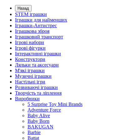
Назад
STEM іграшки
Іграшки для найменших
Іграшки-Антистрес
Іграшкова зброя
Іграшковий транспорт
Ігрові набори
Ігрові фігурки
Інтерактивні іграшки
Конструктори
Ляльки та аксесуари
М'які іграшки
Музичні іграшки
Настільні iгри
Розвиваючі іграшки
Творчість та ліплення
Виробники
5 Surprise Toy Mini Brands
Adventure Force
Baby Alive
Baby Born
BAKUGAN
Barbie
Battat