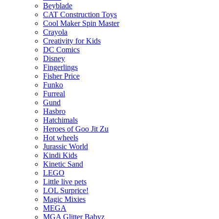
Beyblade
CAT Construction Toys
Cool Maker Spin Master
Crayola
Creativity for Kids
DC Comics
Disney
Fingerlings
Fisher Price
Funko
Furreal
Gund
Hasbro
Hatchimals
Heroes of Goo Jit Zu
Hot wheels
Jurassic World
Kindi Kids
Kinetic Sand
LEGO
Little live pets
LOL Surprice!
Magic Mixies
MEGA
MGA Glitter Babyz