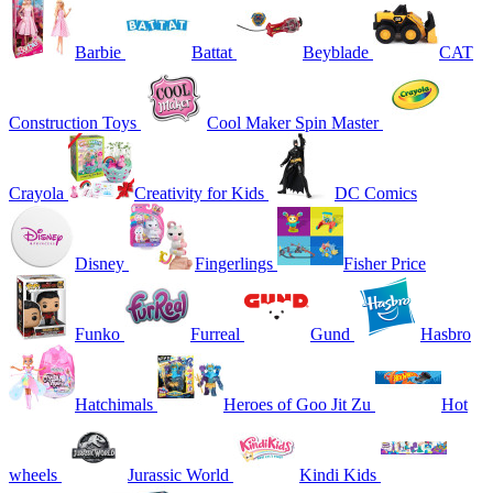
Barbie
Battat
Beyblade
CAT
Construction Toys
Cool Maker Spin Master
Crayola
Creativity for Kids
DC Comics
Disney
Fingerlings
Fisher Price
Funko
Furreal
Gund
Hasbro
Hatchimals
Heroes of Goo Jit Zu
Hot
wheels
Jurassic World
Kindi Kids