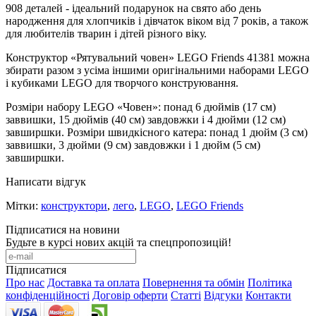
908 деталей - ідеальний подарунок на свято або день
народження для хлопчиків і дівчаток віком від 7 років, а також
для любителів тварин і дітей різного віку.
Конструктор «Рятувальний човен» LEGO Friends 41381 можна
збирати разом з усіма іншими оригінальними наборами LEGO
і кубиками LEGO для творчого конструювання.
Розміри набору LEGO «Човен»: понад 6 дюймів (17 см)
заввишки, 15 дюймів (40 см) завдовжки і 4 дюйми (12 см)
завширшки. Розміри швидкісного катера: понад 1 дюйм (3 см)
заввишки, 3 дюйми (9 см) завдовжки і 1 дюйм (5 см)
завширшки.
Написати відгук
Мітки:
конструктори
,
лего
,
LEGO
,
LEGO Friends
Підписатися на новини
Будьте в курсі нових акцій та спецпропозицій!
Підписатися
Про нас
Доставка та оплата
Повернення та обмін
Політика
конфіденційності
Договір оферти
Статті
Відгуки
Контакти