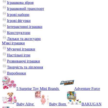
Іграшкова зброя
Іграшковий транспорт
Ігрові набори
Ігрові фігурки
Інтерактивні іграшки
Конструктори
Ляльки та аксесуари
М'які іграшки
Музичні іграшки
Настільні iгри
Розвиваючі іграшки
Творчість та ліплення
Виробники
5 Surprise Toy Mini Brands
Adventure Force
Baby Alive
Baby Born
BAKUGAN