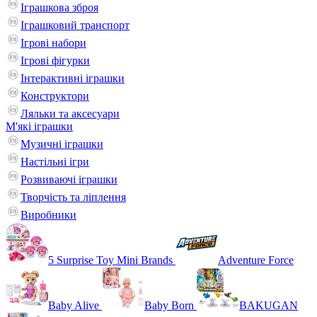
Іграшкова зброя
Іграшковий транспорт
Ігрові набори
Ігрові фігурки
Інтерактивні іграшки
Конструктори
Ляльки та аксесуари
М'які іграшки
Музичні іграшки
Настільні iгри
Розвиваючі іграшки
Творчість та ліплення
Виробники
5 Surprise Toy Mini Brands
Adventure Force
Baby Alive
Baby Born
BAKUGAN