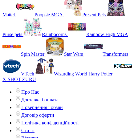
Mattel
Poopsie MGA
Present Pets
Purse pets
Rainbocorns
Rainbow High MGA
Spin Master
Star Wars
Transformers
VTech
Wizarding World Harry Potter
X-SHOT ZURU
Про Нас
Доставка і оплата
Повернення і обмін
Договір оферти
Політика конфіденційності
Статті