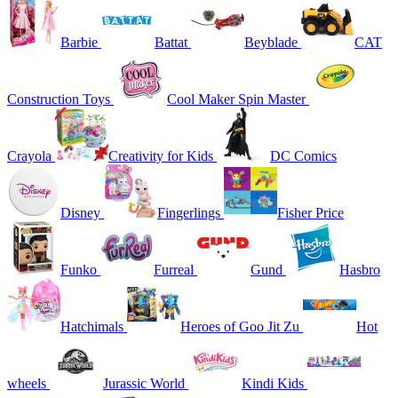
Barbie
Battat
Beyblade
CAT
Construction Toys
Cool Maker Spin Master
Crayola
Creativity for Kids
DC Comics
Disney
Fingerlings
Fisher Price
Funko
Furreal
Gund
Hasbro
Hatchimals
Heroes of Goo Jit Zu
Hot
wheels
Jurassic World
Kindi Kids