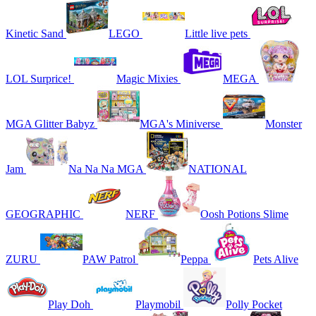
Kinetic Sand
LEGO
Little live pets
LOL Surprice!
Magic Mixies
MEGA
MGA Glitter Babyz
MGA's Miniverse
Monster
Jam
Na Na Na MGA
NATIONAL
GEOGRAPHIC
NERF
Oosh Potions Slime
ZURU
PAW Patrol
Peppa
Pets Alive
Play Doh
Playmobil
Polly Pocket