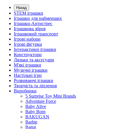
Назад
STEM іграшки
Іграшки для найменших
Іграшки-Антистрес
Іграшкова зброя
Іграшковий транспорт
Ігрові набори
Ігрові фігурки
Інтерактивні іграшки
Конструктори
Ляльки та аксесуари
М'які іграшки
Музичні іграшки
Настільні iгри
Розвиваючі іграшки
Творчість та ліплення
Виробники
5 Surprise Toy Mini Brands
Adventure Force
Baby Alive
Baby Born
BAKUGAN
Barbie
Battat