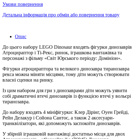
Умови повернення
Детальна інформація про обмін або повернення товару
Опис
До цього набору LEGO Dinosaur входять фігурки динозаврів
Атроцираптор і Ті-Рекс, ринок, іграшкова вантажівка та
персонажі з фільму «Світ Юрського періоду: Домініон».
Фігурки атроцираптора та великого динозавра тиранозавра
рекса можна міняти місцями, тому діти можуть створювати
власні сценки на ринку.
Із цим набором для гри з динозаврами діти можуть уявити
собі драматичні втечі динозаврів із функцією втечі у вольєрі
тиранозавра.
До набору входять 4 мініфігурки: Клер Дірінг, Оуен Грейді,
Рейн Делакур і Сойона Сантос, а також 2 аксесуари-
транквілізатори, які допоможуть заспокоїти динозаврів.
У збірній іграшковій вантажівці достатньо місця для двох