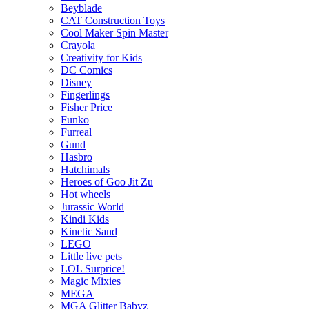
Beyblade
CAT Construction Toys
Cool Maker Spin Master
Crayola
Creativity for Kids
DC Comics
Disney
Fingerlings
Fisher Price
Funko
Furreal
Gund
Hasbro
Hatchimals
Heroes of Goo Jit Zu
Hot wheels
Jurassic World
Kindi Kids
Kinetic Sand
LEGO
Little live pets
LOL Surprice!
Magic Mixies
MEGA
MGA Glitter Babyz