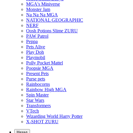
MGA's Miniverse
Monster Jam
Na Na Na MGA
NATIONAL GEOGRAPHIC
NERF
Oosh Potions Slime ZURU
PAW Patrol
Peppa
Pets Alive
Play Doh
Playmobil
Polly Pocket Mattel
Poopsie MGA
Present Pets
Purse pets
Rainbocorns
Rainbow High MGA
Spin Master
Star Wars
Transformers
VTech
Wizarding World Harry Potter
X-SHOT ZURU
Назад