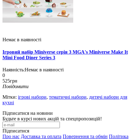
Немає в наявності
Ігровий набір Miniverse серія 3 MGA's Miniverse Make It
Mini Food Diner Series 3
Наявність:
Немає в наявності
0
525грн
Повідомити
Мітки:
ігрові набори
,
тематичні набори
,
дитячі набори для
кухні
Підписатися на новини
Будьте в курсі нових акцій та спецпропозицій!
Підписатися
Про нас
Доставка та оплата
Повернення та обмін
Політика