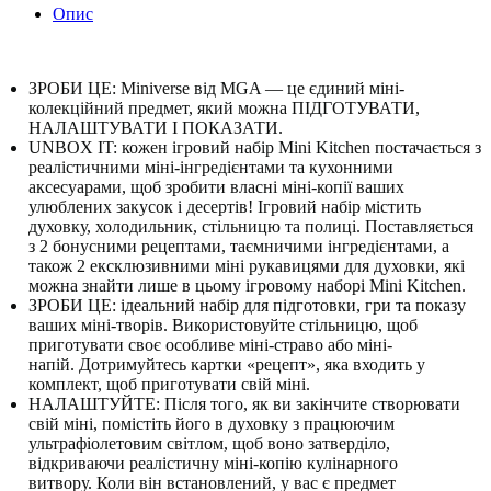
Опис
ЗРОБИ ЦЕ: Miniverse від MGA — це єдиний міні-
колекційний предмет, який можна ПІДГОТУВАТИ,
НАЛАШТУВАТИ І ПОКАЗАТИ.
UNBOX IT: кожен ігровий набір Mini Kitchen постачається з
реалістичними міні-інгредієнтами та кухонними
аксесуарами, щоб зробити власні міні-копії ваших
улюблених закусок і десертів!
Ігровий набір містить
духовку, холодильник, стільницю та полиці.
Поставляється
з 2 бонусними рецептами, таємничими інгредієнтами, а
також 2 ексклюзивними міні рукавицями для духовки, які
можна знайти лише в цьому ігровому наборі Mini Kitchen.
ЗРОБИ ЦЕ: ідеальний набір для підготовки, гри та показу
ваших міні-творів.
Використовуйте стільницю, щоб
приготувати своє особливе міні-страво або міні-
напій.
Дотримуйтесь картки «рецепт», яка входить у
комплект, щоб приготувати свій міні.
НАЛАШТУЙТЕ: Після того, як ви закінчите створювати
свій міні, помістіть його в духовку з працюючим
ультрафіолетовим світлом, щоб воно затверділо,
відкриваючи реалістичну міні-копію кулінарного
витвору.
Коли він встановлений, у вас є предмет