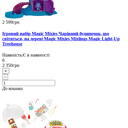
2 599грн
Ігровий набір Magic Mixies Чарівний будиночок, що
світиться, на дереві Magic Mixies Mixlings Magic Light-Up
Treehouse
Наявність:
Є в наявності
6
2 350грн
+
-
До кошика