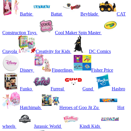
Barbie
Battat
Beyblade
CAT
Construction Toys
Cool Maker Spin Master
Crayola
Creativity for Kids
DC Comics
Disney
Fingerlings
Fisher Price
Funko
Furreal
Gund
Hasbro
Hatchimals
Heroes of Goo Jit Zu
Hot
wheels
Jurassic World
Kindi Kids