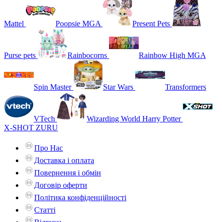
Mattel
Poopsie MGA
Present Pets
Purse pets
Rainbocorns
Rainbow High MGA
Spin Master
Star Wars
Transformers
VTech
Wizarding World Harry Potter
X-SHOT ZURU
Про Нас
Доставка і оплата
Повернення і обмін
Договір оферти
Політика конфіденційності
Статті