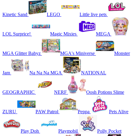
Kinetic Sand
LEGO
Little live pets
LOL Surprice!
Magic Mixies
MEGA
MGA Glitter Babyz
MGA's Miniverse
Monster
Jam
Na Na Na MGA
NATIONAL
GEOGRAPHIC
NERF
Oosh Potions Slime
ZURU
PAW Patrol
Peppa
Pets Alive
Play Doh
Playmobil
Polly Pocket