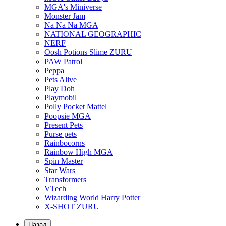
MGA's Miniverse
Monster Jam
Na Na Na MGA
NATIONAL GEOGRAPHIC
NERF
Oosh Potions Slime ZURU
PAW Patrol
Peppa
Pets Alive
Play Doh
Playmobil
Polly Pocket Mattel
Poopsie MGA
Present Pets
Purse pets
Rainbocorns
Rainbow High MGA
Spin Master
Star Wars
Transformers
VTech
Wizarding World Harry Potter
X-SHOT ZURU
Назад