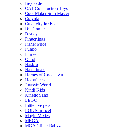
Beyblade
CAT Construction Toys
Cool Maker Spin Master
Crayola
Creativity for Kids
DC Comics
Disney
Fingerlings
Fisher Price
Funko
Furreal
Gund
Hasbro
Hatchimals
Heroes of Goo Jit Zu
Hot wheels
Jurassic World
Kindi Kids
Kinetic Sand
LEGO
Little live pets
LOL Surprice!
Magic Mixies
MEGA
MGA Glitter Babyz