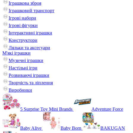
Іграшкова зброя
Іграшковий транспорт
Ігрові набори
Ігрові фігурки
Інтерактивні іграшки
Конструктори
Ляльки та аксесуари
М'які іграшки
Музичні іграшки
Настільні iгри
Розвиваючі іграшки
Творчість та ліплення
Виробники
5 Surprise Toy Mini Brands
Adventure Force
Baby Alive
Baby Born
BAKUGAN