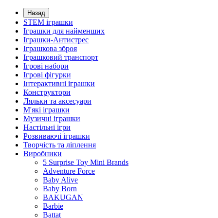
Назад
STEM іграшки
Іграшки для найменших
Іграшки-Антистрес
Іграшкова зброя
Іграшковий транспорт
Ігрові набори
Ігрові фігурки
Інтерактивні іграшки
Конструктори
Ляльки та аксесуари
М'які іграшки
Музичні іграшки
Настільні iгри
Розвиваючі іграшки
Творчість та ліплення
Виробники
5 Surprise Toy Mini Brands
Adventure Force
Baby Alive
Baby Born
BAKUGAN
Barbie
Battat