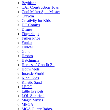
Beyblade
CAT Construction Toys
Cool Maker Spin Master
Crayola
Creativity for Kids
DC Comics
Disney
Fingerlings
Fisher Price
Funko
Furreal
Gund
Hasbro
Hatchimals
Heroes of Goo Jit Zu
Hot wheels
Jurassic World
Kindi Kids
Kinetic Sand
LEGO
Little live pets
LOL Surprice!
Magic Mixies
MEGA
MGA Glitter Babyz