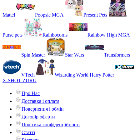
Mattel
Poopsie MGA
Present Pets
Purse pets
Rainbocorns
Rainbow High MGA
Spin Master
Star Wars
Transformers
VTech
Wizarding World Harry Potter
X-SHOT ZURU
Про Нас
Доставка і оплата
Повернення і обмін
Договір оферти
Політика конфіденційності
Статті