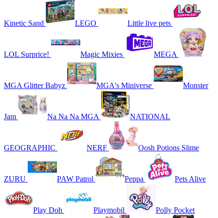
Kinetic Sand
LEGO
Little live pets
LOL Surprice!
Magic Mixies
MEGA
MGA Glitter Babyz
MGA's Miniverse
Monster
Jam
Na Na Na MGA
NATIONAL
GEOGRAPHIC
NERF
Oosh Potions Slime
ZURU
PAW Patrol
Peppa
Pets Alive
Play Doh
Playmobil
Polly Pocket