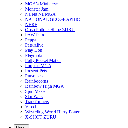
MGA's Miniverse
Monster Jam
Na Na Na MGA
NATIONAL GEOGRAPHIC
NERF
Oosh Potions Slime ZURU
PAW Patrol
Peppa
Pets Alive
Play Doh
Playmobil
Polly Pocket Mattel
Poopsie MGA
Present Pets
Purse pets
Rainbocorns
Rainbow High MGA
Spin Master
Star Wars
Transformers
VTech
Wizarding World Harry Potter
X-SHOT ZURU
Назад