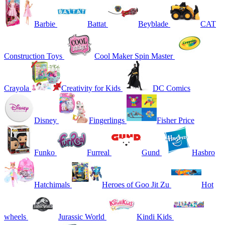
Barbie
Battat
Beyblade
CAT
Construction Toys
Cool Maker Spin Master
Crayola
Creativity for Kids
DC Comics
Disney
Fingerlings
Fisher Price
Funko
Furreal
Gund
Hasbro
Hatchimals
Heroes of Goo Jit Zu
Hot
wheels
Jurassic World
Kindi Kids