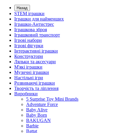
Назад
STEM іграшки
Іграшки для найменших
Іграшки-Антистрес
Іграшкова зброя
Іграшковий транспорт
Ігрові набори
Ігрові фігурки
Інтерактивні іграшки
Конструктори
Ляльки та аксесуари
М'які іграшки
Музичні іграшки
Настільні iгри
Розвиваючі іграшки
Творчість та ліплення
Виробники
5 Surprise Toy Mini Brands
Adventure Force
Baby Alive
Baby Born
BAKUGAN
Barbie
Battat