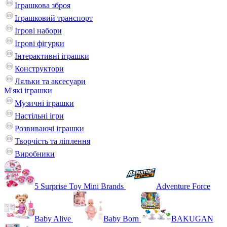
Іграшкова зброя
Іграшковий транспорт
Ігрові набори
Ігрові фігурки
Інтерактивні іграшки
Конструктори
Ляльки та аксесуари
М'які іграшки
Музичні іграшки
Настільні iгри
Розвиваючі іграшки
Творчість та ліплення
Виробники
5 Surprise Toy Mini Brands
Adventure Force
Baby Alive
Baby Born
BAKUGAN