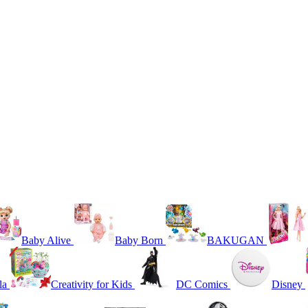
Baby Alive
Baby Born
BAKUGAN
la
Creativity for Kids
DC Comics
Disney