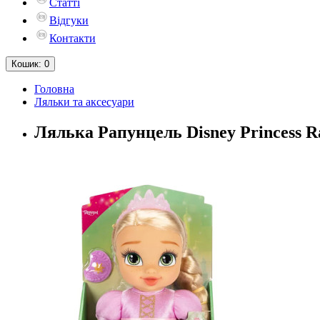
Статті
Відгуки
Контакти
Кошик
: 0
Головна
Ляльки та аксесуари
Лялька Рапунцель Disney Princess R