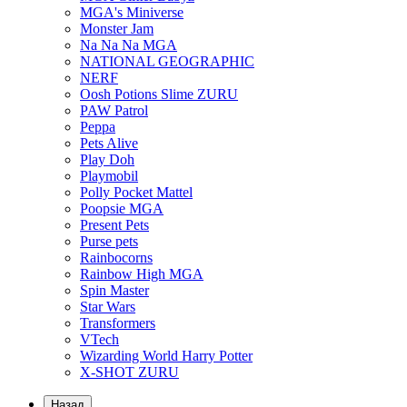
MGA's Miniverse
Monster Jam
Na Na Na MGA
NATIONAL GEOGRAPHIC
NERF
Oosh Potions Slime ZURU
PAW Patrol
Peppa
Pets Alive
Play Doh
Playmobil
Polly Pocket Mattel
Poopsie MGA
Present Pets
Purse pets
Rainbocorns
Rainbow High MGA
Spin Master
Star Wars
Transformers
VTech
Wizarding World Harry Potter
X-SHOT ZURU
Назад