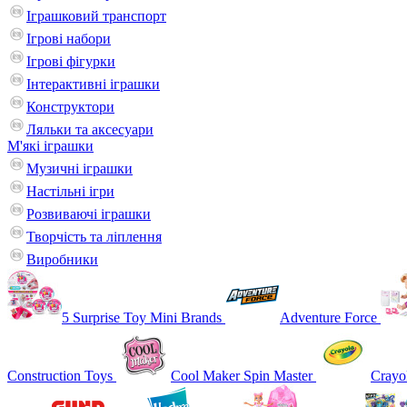
Іграшковий транспорт
Ігрові набори
Ігрові фігурки
Інтерактивні іграшки
Конструктори
Ляльки та аксесуари
М'які іграшки
Музичні іграшки
Настільні iгри
Розвиваючі іграшки
Творчість та ліплення
Виробники
5 Surprise Toy Mini Brands
Adventure Force
Construction Toys
Cool Maker Spin Master
Crayo