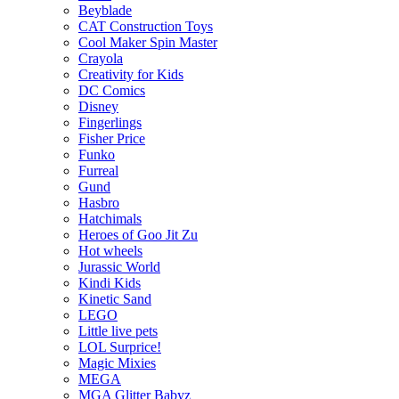
Beyblade
CAT Construction Toys
Cool Maker Spin Master
Crayola
Creativity for Kids
DC Comics
Disney
Fingerlings
Fisher Price
Funko
Furreal
Gund
Hasbro
Hatchimals
Heroes of Goo Jit Zu
Hot wheels
Jurassic World
Kindi Kids
Kinetic Sand
LEGO
Little live pets
LOL Surprice!
Magic Mixies
MEGA
MGA Glitter Babyz