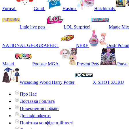
Furreal
Gund
Hasbro
Hatchimals
Little live pets
LOL Surprice!
Magic Mix
NATIONAL GEOGRAPHIC
NERF
Oosh Potio
Mattel
Poopsie MGA
Present Pets
Purse 
Wizarding World Harry Potter
X-SHOT ZURU
Про Нас
Доставка і оплата
Повернення і обмін
Договір оферти
Політика конфіденційності