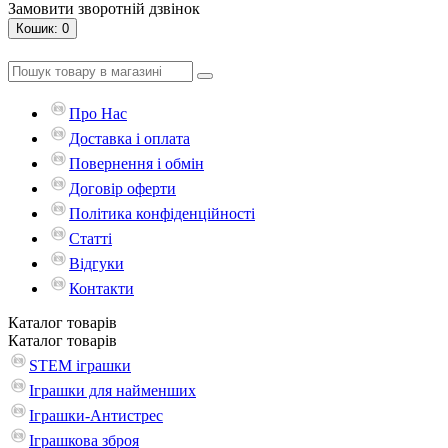
Замовити зворотній дзвінок
Кошик
: 0
Про Нас
Доставка і оплата
Повернення і обмін
Договір оферти
Політика конфіденційності
Статті
Відгуки
Контакти
Каталог
товарів
Каталог
товарів
STEM іграшки
Іграшки для найменших
Іграшки-Антистрес
Іграшкова зброя