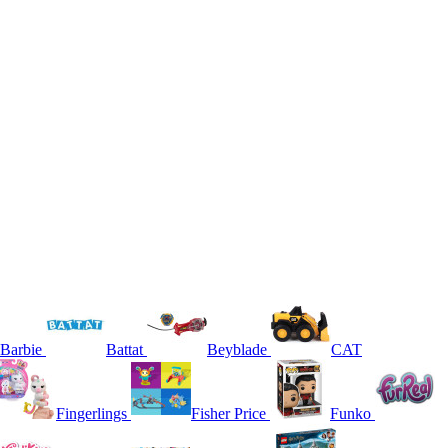
Barbie
Battat
Beyblade
CAT
Fingerlings
Fisher Price
Funko