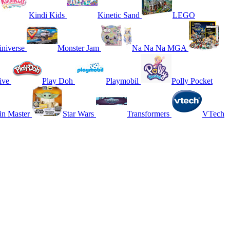
Kindi Kids
Kinetic Sand
LEGO
niverse
Monster Jam
Na Na Na MGA
ive
Play Doh
Playmobil
Polly Pocket
in Master
Star Wars
Transformers
VTech