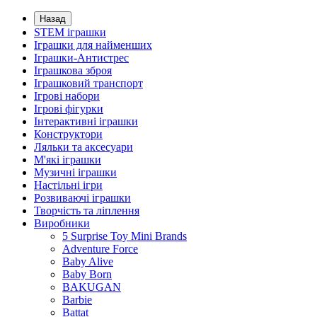
Назад
STEM іграшки
Іграшки для найменших
Іграшки-Антистрес
Іграшкова зброя
Іграшковий транспорт
Ігрові набори
Ігрові фігурки
Інтерактивні іграшки
Конструктори
Ляльки та аксесуари
М'які іграшки
Музичні іграшки
Настільні iгри
Розвиваючі іграшки
Творчість та ліплення
Виробники
5 Surprise Toy Mini Brands
Adventure Force
Baby Alive
Baby Born
BAKUGAN
Barbie
Battat