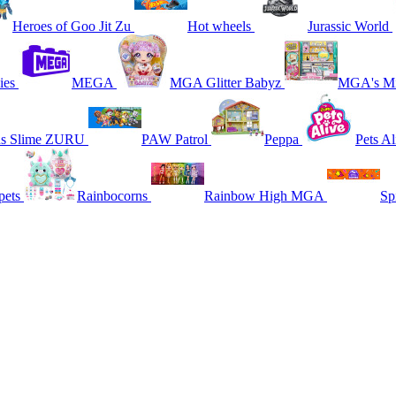
Heroes of Goo Jit Zu
Hot wheels
Jurassic World
ies
MEGA
MGA Glitter Babyz
MGA's Mi
ns Slime ZURU
PAW Patrol
Peppa
Pets Al
pets
Rainbocorns
Rainbow High MGA
Sp